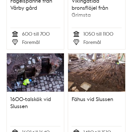
Fågelspänne från
Vikingatida
Vårby gård
bronsflöjel från
Grimsta
600 till 700
1050 till 1100
Tid
Tid
Föremål
Föremål
Typ
Typ
1600-talskök vid
Fähus vid Slussen
Slussen