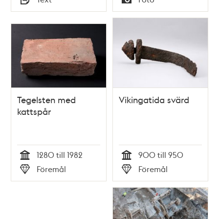
Typ
Typ
Tegelsten med
Vikingatida svärd
kattspår
1280 till 1982
900 till 950
Tid
Tid
Föremål
Föremål
Typ
Typ