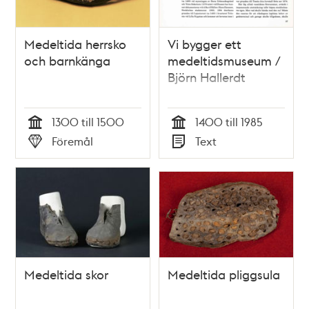
Medeltida herrsko
Vi bygger ett
och barnkänga
medeltidsmuseum /
Björn Hallerdt
1300 till 1500
1400 till 1985
Tid
Tid
Föremål
Text
Typ
Typ
Medeltida skor
Medeltida pliggsula