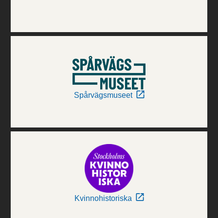
Spårvägsmuseet
Kvinnohistoriska