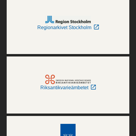
Regionarkivet Stockholm
Riksantikvarieämbetet