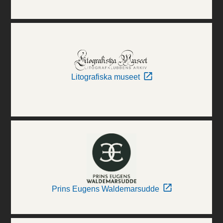
Litografiska museet
Prins Eugens Waldemarsudde