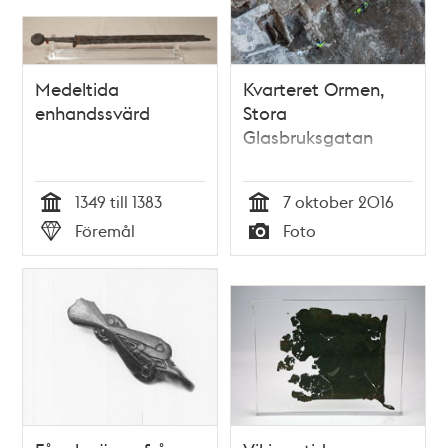
Medeltida
Kvarteret Ormen,
enhandssvärd
Stora
Glasbruksgatan
1349 till 1383
7 oktober 2016
Tid
Tid
Föremål
Foto
Typ
Typ