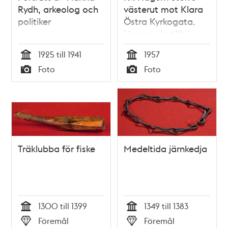
Rydh, arkeolog och
västerut mot Klara
politiker
Östra Kyrkogata.
Husgaveln tillhör
Klarabergsgatan 33
1925 till 1941
1957
Tid
Tid
Foto
Foto
Typ
Typ
Träklubba för fiske
Medeltida järnkedja
1300 till 1399
1349 till 1383
Tid
Tid
Föremål
Föremål