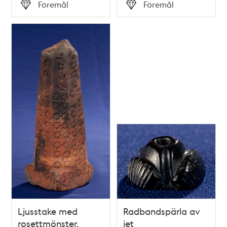
Tid
Tid
Föremål
Föremål
Typ
Typ
Ljusstake med
Radbandspärla av
rosettmönster.
jet