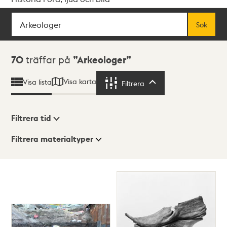
Sök
Fritextsök
Sök
Sökresultat
70
träffar på
Arkeologer
Visa karta
Visa lista
Filtrera
Filtrera
Filtrera tid
Filtrera materialtyper
Visningsläge
Totalt
70
träffar
Lista
Karta