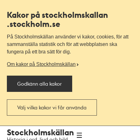
Kakor på stockholmskallan
.stockholm.se
På Stockholmskällan använder vi kakor, cookies, för att
sammanställa statistik och för att webbplatsen ska
fungera på ett bra sätt för dig.
Om kakor på Stockholmskällan
Godkänn alla kakor
Välj vilka kakor vi får använda
Till
Till
Stockholmskällan
navigationen
huvudinnehållet
Historia i ord, ljud och bild