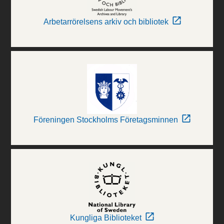
Arbetarrörelsens arkiv och bibliotek
Föreningen Stockholms Företagsminnen
Kungliga Biblioteket