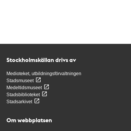
Kontakt
Stockholmskällan
Stockholmskällan drivs av
Medioteket, utbildningsförvaltningen
Stadsmuseet
Medeltidsmuseet
Stadsbiblioteket
Stadsarkivet
Om webbplatsen