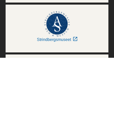
Strindbergsmuseet
Thielska Galleriet