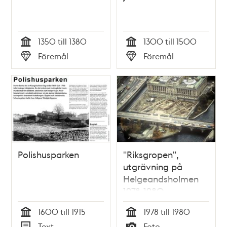
1350 till 1380
1300 till 1500
Tid
Tid
Föremål
Föremål
Typ
Typ
Polishusparken
"Riksgropen",
utgrävning på
Helgeandsholmen
1978-1980
1600 till 1915
1978 till 1980
Tid
Tid
Text
Foto