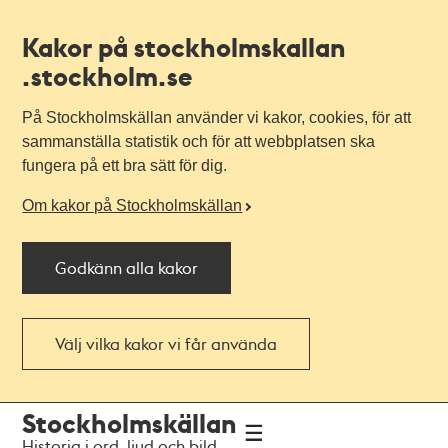
Kakor på stockholmskallan
.stockholm.se
På Stockholmskällan använder vi kakor, cookies, för att
sammanställa statistik och för att webbplatsen ska
fungera på ett bra sätt för dig.
Om kakor på Stockholmskällan
Godkänn alla kakor
Välj vilka kakor vi får använda
Till
Till
Stockholmskällan
navigationen
huvudinnehållet
Historia i ord, ljud och bild