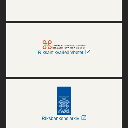
Riksantikvarieämbetet
Riksbankens arkiv