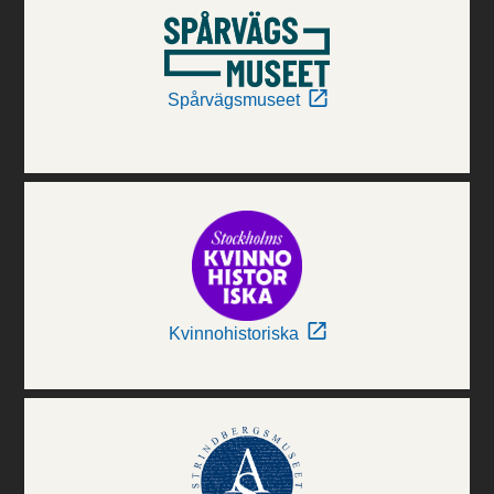
Spårvägsmuseet
Kvinnohistoriska