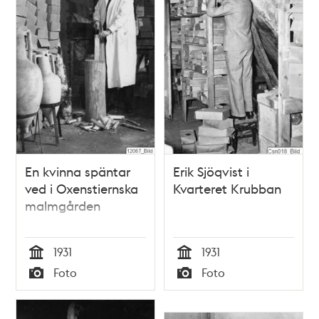
teman
En kvinna späntar
Erik Sjöqvist i
ved i Oxenstiernska
Kvarteret Krubban
malmgården
1931
1931
Tid
Tid
Foto
Foto
Typ
Typ