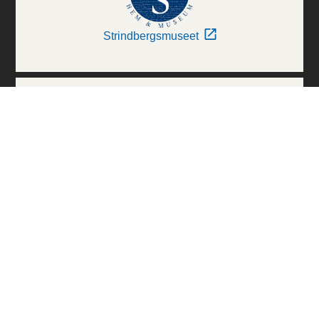
Strindbergsmuseet
Thielska Galleriet
Världskulturmuseerna