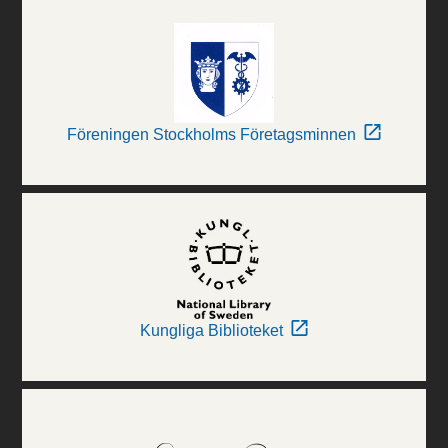
Föreningen Stockholms Företagsminnen
Kungliga Biblioteket