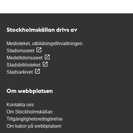
Kontakt
Stockholmskällan
Stockholmskällan drivs av
Medioteket, utbildningsförvaltningen
Stadsmuseet
Medeltidsmuseet
Stadsbiblioteket
Stadsarkivet
Om webbplatsen
Kontakta oss
Om Stockholmskällan
Tillgänglighetsredogörelse
Om kakor på webbplatsen