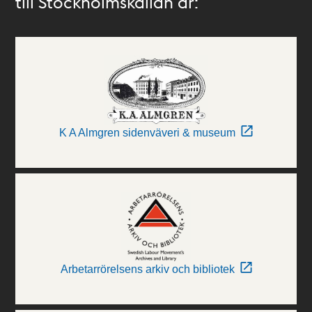
till Stockholmskällan är:
K A Almgren sidenväveri & museum
Arbetarrörelsens arkiv och bibliotek