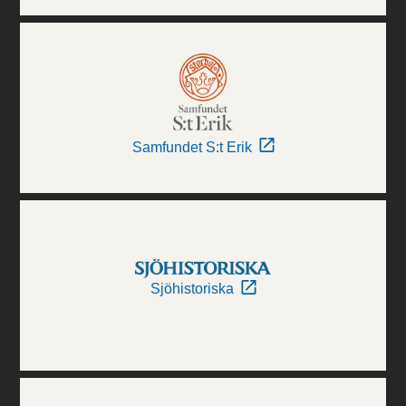
Samfundet S:t Erik
Sjöhistoriska