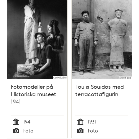
Fotomodeller på
Toulis Souidos med
Historiska museet
terracottafigurin
1941
1941
1931
Tid
Tid
Foto
Foto
Typ
Typ