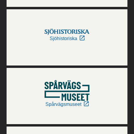
Sjöhistoriska
Spårvägsmuseet