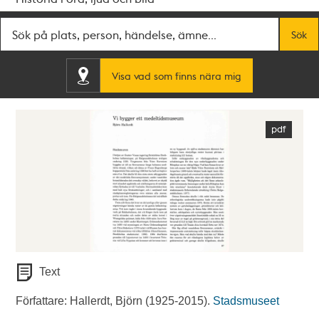
Fritextsök
Sök
Visa vad som finns nära mig
Text
Författare: Hallerdt, Björn (1925-2015).
Stadsmuseet