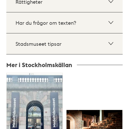
Rättigheter
Har du frågor om texten?
Stadsmuseet tipsar
Mer i Stockholmskällan
Relaterade
poster
och
teman