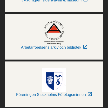
K A Almgren sidenväveri & museum
Arbetarrörelsens arkiv och bibliotek
Föreningen Stockholms Företagsminnen