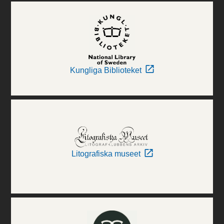
Kungliga Biblioteket
Litografiska museet