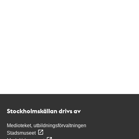
Kontakt
Stockholmskällan
Stockholmskällan drivs av
Medioteket, utbildningsförvaltningen
Stadsmuseet