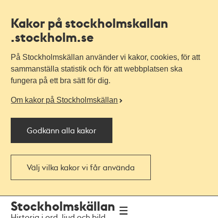
Kakor på stockholmskallan
.stockholm.se
På Stockholmskällan använder vi kakor, cookies, för att
sammanställa statistik och för att webbplatsen ska
fungera på ett bra sätt för dig.
Om kakor på Stockholmskällan
Godkänn alla kakor
Välj vilka kakor vi får använda
Till
Till
Stockholmskällan
navigationen
huvudinnehållet
Historia i ord, ljud och bild