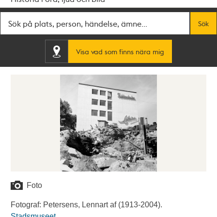
Fritextsök
Sök
Visa vad som finns nära mig
Foto
Fotograf: Petersens, Lennart af (1913-2004).
Stadsmuseet