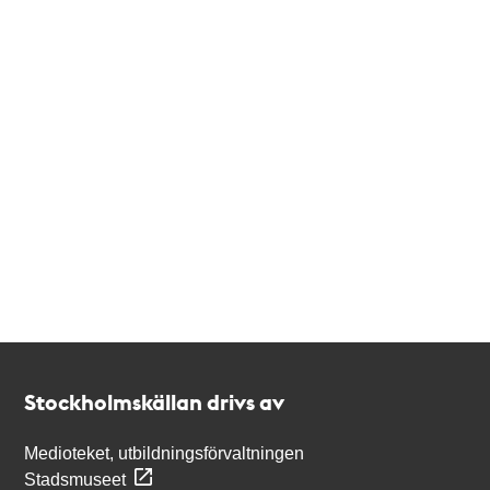
Kontakt
Stockholmskällan
Stockholmskällan drivs av
Medioteket, utbildningsförvaltningen
Stadsmuseet