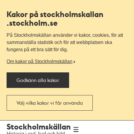
Kakor på stockholmskallan
.stockholm.se
På Stockholmskällan använder vi kakor, cookies, för att
sammanställa statistik och för att webbplatsen ska
fungera på ett bra sätt för dig.
Om kakor på Stockholmskällan
Godkänn alla kakor
Välj vilka kakor vi får använda
Till
Till
Stockholmskällan
navigationen
huvudinnehållet
Historia i ord, ljud och bild