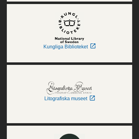
Kungliga Biblioteket
Litografiska museet