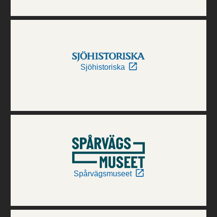
Sjöhistoriska
Spårvägsmuseet