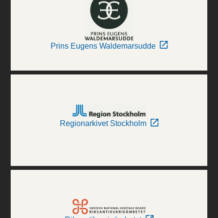
Prins Eugens Waldemarsudde
Regionarkivet Stockholm