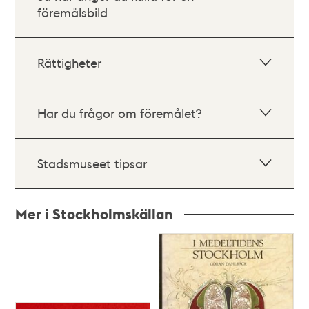
föremålsbild
Rättigheter
Har du frågor om föremålet?
Stadsmuseet tipsar
Mer i Stockholmskällan
Relaterade
poster
och
teman