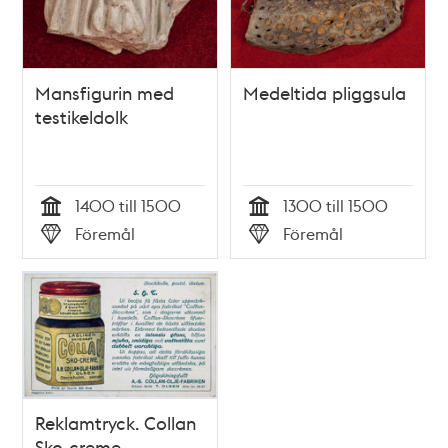
Mansfigurin med
Medeltida pliggsula
testikeldolk
1400 till 1500
1300 till 1500
Tid
Tid
Föremål
Föremål
Typ
Typ
Reklamtryck. Collan
Sko-creme.