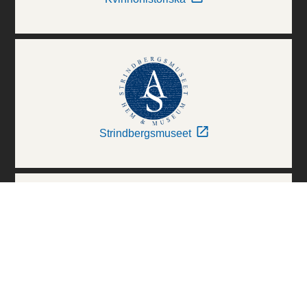
Strindbergsmuseet
Thielska Galleriet