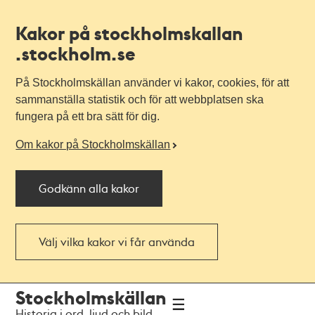
Kakor på stockholmskallan
.stockholm.se
På Stockholmskällan använder vi kakor, cookies, för att
sammanställa statistik och för att webbplatsen ska
fungera på ett bra sätt för dig.
Om kakor på Stockholmskällan
Godkänn alla kakor
Välj vilka kakor vi får använda
Till
Till
Stockholmskällan
navigationen
huvudinnehållet
Historia i ord, ljud och bild