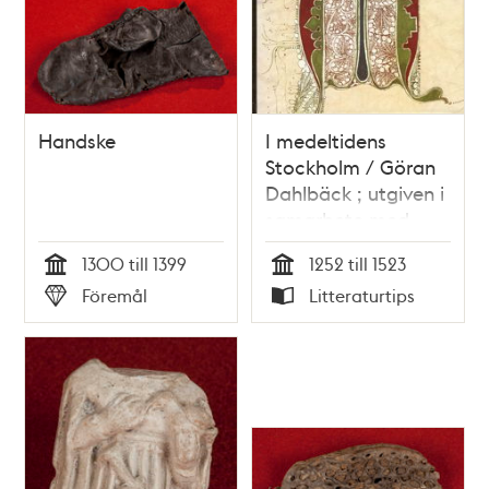
Handske
I medeltidens
Stockholm / Göran
Dahlbäck ; utgiven i
samarbete med
Stockholms
1300 till 1399
1252 till 1523
medeltidsmuseum
Tid
Tid
Föremål
Litteraturtips
Typ
Typ