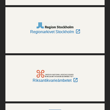
Regionarkivet Stockholm
Riksantikvarieämbetet