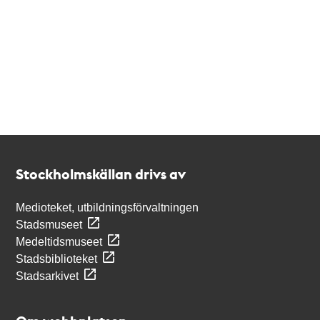
Kontakt
Stockholmskällan
Stockholmskällan drivs av
Medioteket, utbildningsförvaltningen
Stadsmuseet
Medeltidsmuseet
Stadsbiblioteket
Stadsarkivet