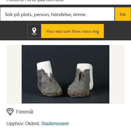
Fritextsök
Sök
Visa vad som finns nära mig
Föremål
Upphov: Okänd.
Stadsmuseet