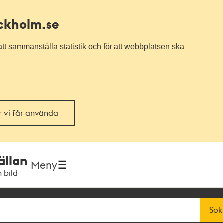
ockholm.se
tt sammanställa statistik och för att webbplatsen ska
or vi får använda
ällan
Meny
h bild
Sök