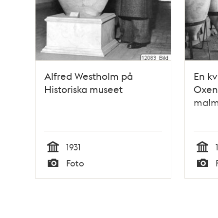
Alfred Westholm på
En kv
Historiska museet
Oxens
malm
1931
Tid
Tid
Foto
Typ
Typ