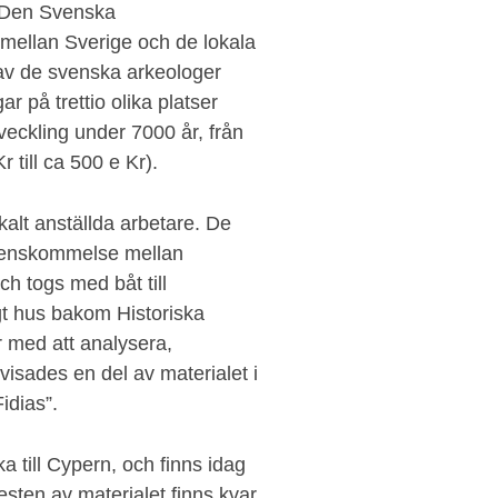
es Den Svenska
mellan Sverige och de lokala
 av de svenska arkeologer
 på trettio olika platser
eckling under 7000 år, från
r till ca 500 e Kr).
alt anställda arbetare. De
erenskommelse mellan
h togs med båt till
gt hus bakom Historiska
 med att analysera,
isades en del av materialet i
idias”.
a till Cypern, och finns idag
sten av materialet finns kvar