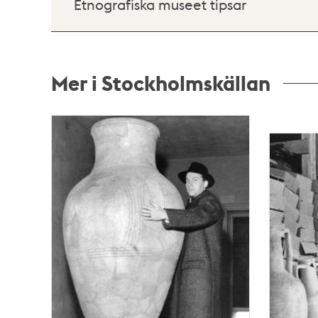
Etnografiska museet tipsar
Mer i Stockholmskällan
Relaterade
poster
och
teman