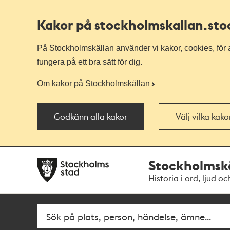
Kakor på stockholmskallan
.st
På Stockholmskällan använder vi kakor, cookies, för a
fungera på ett bra sätt för dig.
Om kakor på Stockholmskällan
Godkänn alla kakor
Välj vilka kak
Till
Till
Stockholmsk
navigationen
huvudinnehållet
Historia i ord, ljud oc
Fritextsök