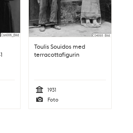
Toulis Souidos med
1
terracottafigurin
1931
Tid
Foto
Typ