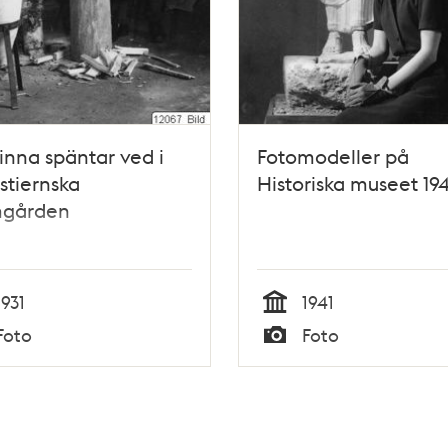
inna späntar ved i
Fotomodeller på
tiernska
Historiska museet 194
gården
1931
1941
Tid
Foto
Foto
Typ