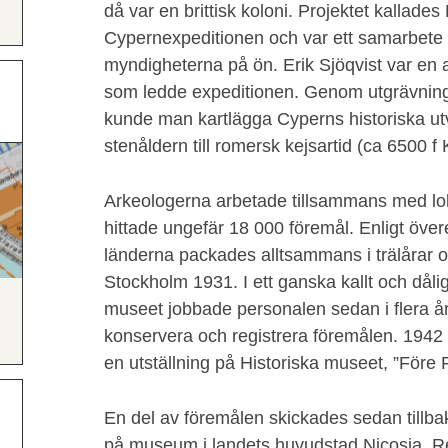
då var en brittisk koloni. Projektet kallad
Cypernexpeditionen och var ett samarbete 
myndigheterna på ön. Erik Sjöqvist var en
som ledde expeditionen. Genom utgrävningar
kunde man kartlägga Cyperns historiska utv
stenåldern till romersk kejsartid (ca 6500 f K
Arkeologerna arbetade tillsammans med lok
hittade ungefär 18 000 föremål. Enligt öv
länderna packades alltsammans i trälårar oc
Stockholm 1931. I ett ganska kallt och dåli
museet jobbade personalen sedan i flera år
konservera och registrera föremålen. 1942 v
en utställning på Historiska museet, ”Före F
En del av föremålen skickades sedan tillbak
på museum i landets huvudstad Nicosia. Re