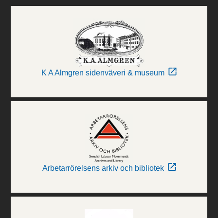
K A Almgren sidenväveri & museum
Arbetarrörelsens arkiv och bibliotek