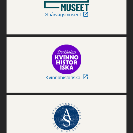
Spårvägsmuseet
Kvinnohistoriska