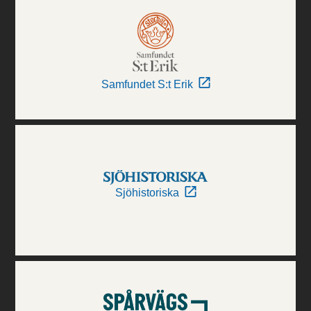
Samfundet S:t Erik
Sjöhistoriska