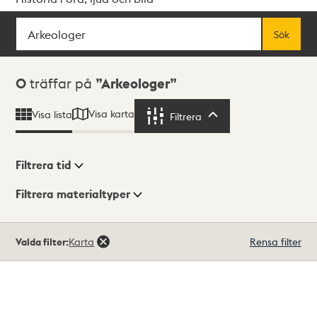
Sök
Fritextsök
Sök
Sökresultat
0
träffar på
Arkeologer
Visa karta
Visa lista
Filtrera
Filtrera
Filtrera tid
Filtrera materialtyper
Visningsläge
Totalt
Valda filter:
Karta
Rensa filter
0
träffar
Lista
Karta