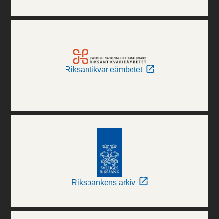
Riksantikvarieämbetet
Riksbankens arkiv