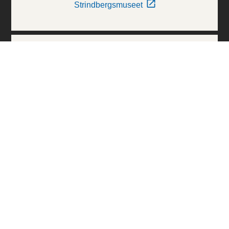
Strindbergsmuseet
Thielska Galleriet
Världskulturmuseerna