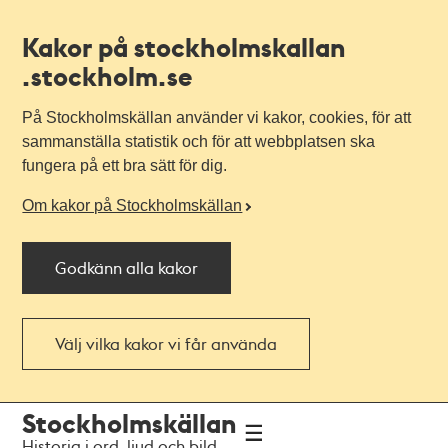
Kakor på stockholmskallan
.stockholm.se
På Stockholmskällan använder vi kakor, cookies, för att
sammanställa statistik och för att webbplatsen ska
fungera på ett bra sätt för dig.
Om kakor på Stockholmskällan
Godkänn alla kakor
Välj vilka kakor vi får använda
Till
Till
Stockholmskällan
navigationen
huvudinnehållet
Historia i ord, ljud och bild