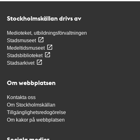
Kontakt
Stockholmskällan
Stockholmskällan drivs av
Medioteket, utbildningsförvaltningen
Stadsmuseet
Medeltidsmuseet
Stadsbiblioteket
Stadsarkivet
Om webbplatsen
Kontakta oss
Om Stockholmskällan
Tillgänglighetsredogörelse
Om kakor på webbplatsen
Sociala medier