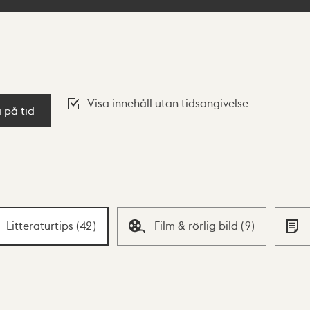
Visa innehåll utan tidsangivelse
a på tid
Litteraturtips
(
42
)
Film & rörlig bild
(
9
)