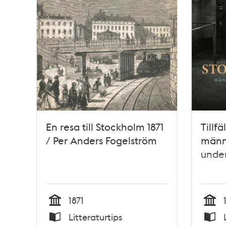
En resa till Stockholm 1871
Tillf
/ Per Anders Fogelström
männ
unde
1871
Tid
Tid
Litteraturtips