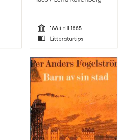
1884 till 1885
Tid
Litteraturtips
Typ