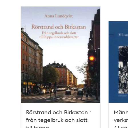
Rörstrand och Birkastan :
Männi
från tegelbruk och slott
verks
till hippa
/ Le