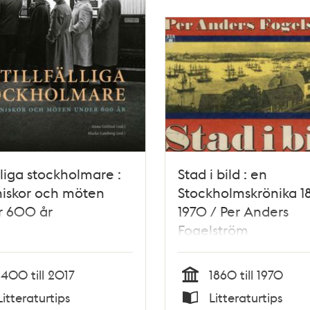
älliga stockholmare :
Stad i bild : en
iskor och möten
Stockholmskrönika 1
r 600 år
1970 / Per Anders
Fogelström
1400 till 2017
1860 till 1970
Tid
Litteraturtips
Litteraturtips