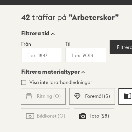
42
Arbeterskor
träffar på
Sökresultat
Filtrera tid
Från
Till
Visningsläge
Filtrer
Filtrera materialtyper
Lista
Karta
Visa inte lärarhandledningar
Ritning
(
0
)
Föremål
(
5
)
Bildkonst
(
0
)
Foto
(
28
)