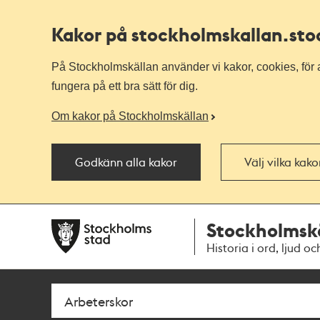
Kakor på stockholmskallan
.st
På Stockholmskällan använder vi kakor, cookies, för a
fungera på ett bra sätt för dig.
Om kakor på Stockholmskällan
Godkänn alla kakor
Välj vilka kak
Till
Till
Stockholmsk
navigationen
huvudinnehållet
Historia i ord, ljud oc
Sök
Fritextsök