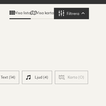
Visa karta
Visa lista
Filtrera
Filtrera
Text
(
14
)
Ljud
(
4
)
Karta
(
0
)