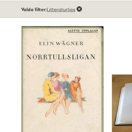
Totalt
Valda filter:
Litteraturtips
42
träffar