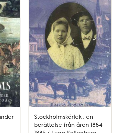
under
Stockholmskärlek : en
berättelse från åren 1884-
1885 / Lena Kallenberg