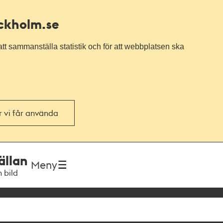
ockholm.se
tt sammanställa statistik och för att webbplatsen ska
or vi får använda
ällan
Meny
h bild