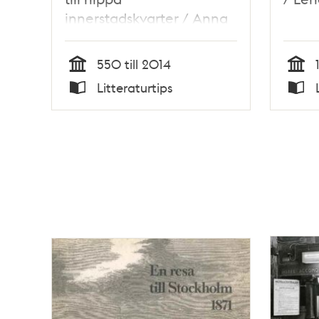
innerstadskvarter / Anna
Lundqvist
550 till 2014
Tid
Tid
Litteraturtips
Typ
Typ