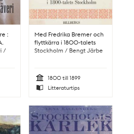
e :
Med Fredrika Bremer och
A.
flyttkärra i 1800-talets
i /
Stockholm / Bengt Järbe
1800 till 1899
Tid
Litteraturtips
Typ