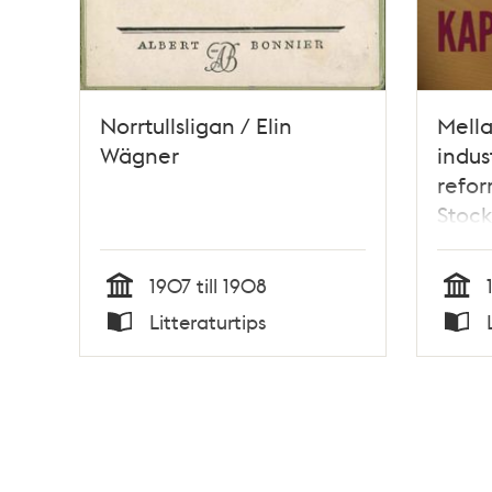
Norrtullsligan / Elin
Mella
Wägner
indus
refor
Stoc
talet
1907 till 1908
Tid
Tid
Litteraturtips
Typ
Typ