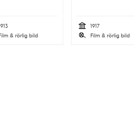
1913
1917
Tid
Film & rörlig bild
Film & rörlig bild
Typ