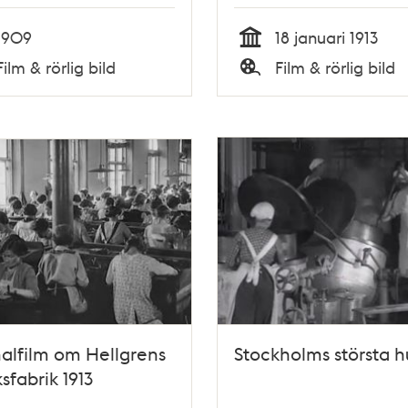
1909
18 januari 1913
Tid
Film & rörlig bild
Film & rörlig bild
Typ
alfilm om Hellgrens
Stockholms största h
sfabrik 1913