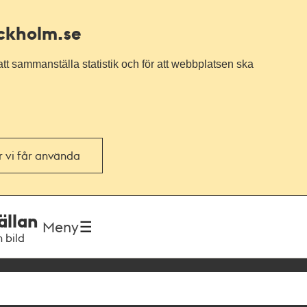
ockholm.se
tt sammanställa statistik och för att webbplatsen ska
or vi får använda
ällan
Meny
h bild