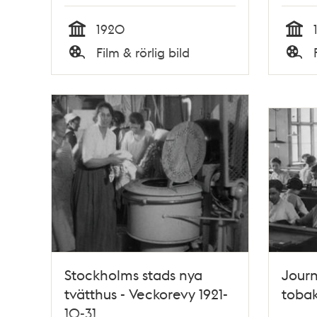
1920
Tid
Tid
Film & rörlig bild
Typ
Typ
Stockholms stads nya
Journ
tvätthus - Veckorevy 1921-
tobak
10-31