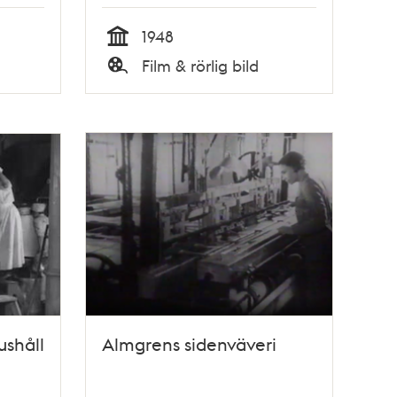
1948
Tid
Film & rörlig bild
Typ
ushåll
Almgrens sidenväveri