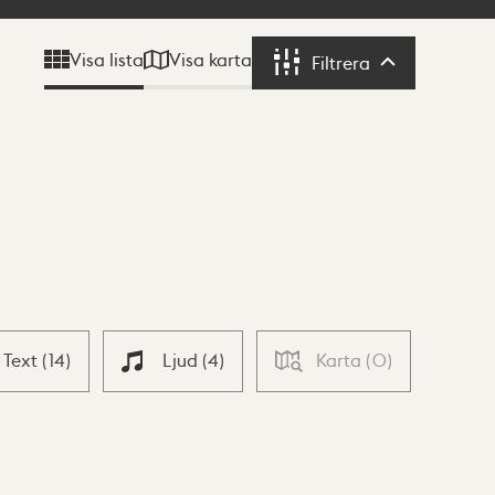
Visa karta
Visa lista
Filtrera
Filtrera
Text
(
14
)
Ljud
(
4
)
Karta
(
0
)