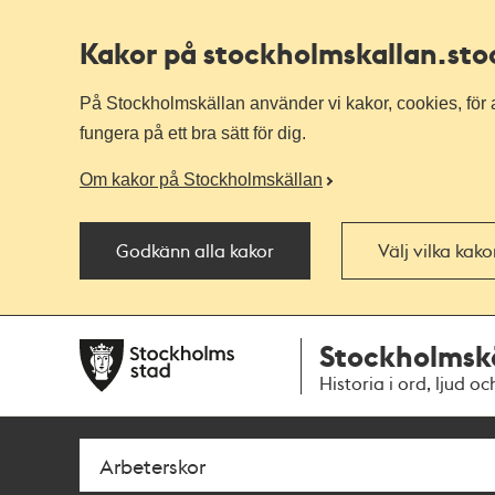
Kakor på stockholmskallan
.st
På Stockholmskällan använder vi kakor, cookies, för a
fungera på ett bra sätt för dig.
Om kakor på Stockholmskällan
Godkänn alla kakor
Välj vilka kak
Till
Till
Stockholmsk
navigationen
huvudinnehållet
Historia i ord, ljud oc
Sök
Fritextsök