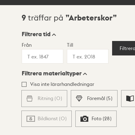
9
Arbeterskor
träffar på
Sökresultat
Filtrera tid
Från
Till
Visningsläge
Filtrer
Filtrera materialtyper
Lista
Karta
Visa inte lärarhandledningar
Ritning
(
0
)
Föremål
(
5
)
Bildkonst
(
0
)
Foto
(
28
)