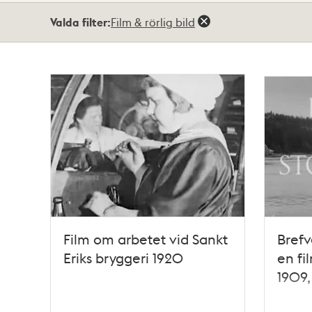
Totalt
Valda filter:
Film & rörlig bild
9
träffar
Film om arbetet vid Sankt
Brefv
Eriks bryggeri 1920
en f
1909,