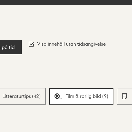
Visa innehåll utan tidsangivelse
a på tid
Litteraturtips
(
42
)
Film & rörlig bild
(
9
)