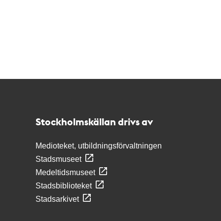
Kontakt
Stockholmskällan
Stockholmskällan drivs av
Medioteket, utbildningsförvaltningen
Stadsmuseet
Medeltidsmuseet
Stadsbiblioteket
Stadsarkivet