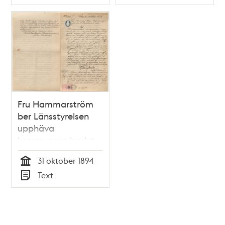
Typ
Typ
Fru Hammarström
ber Länsstyrelsen
upphäva
kommunens beslut
att förbjuda hennes
31 oktober 1894
ölhandel
Tid
Text
Typ