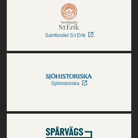
Samfundet S:t Erik
Sjöhistoriska