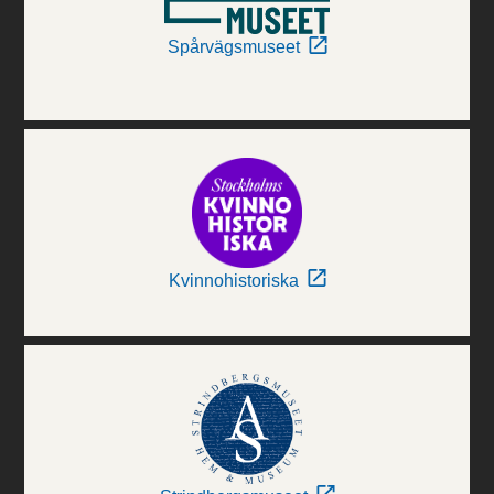
Spårvägsmuseet
Kvinnohistoriska