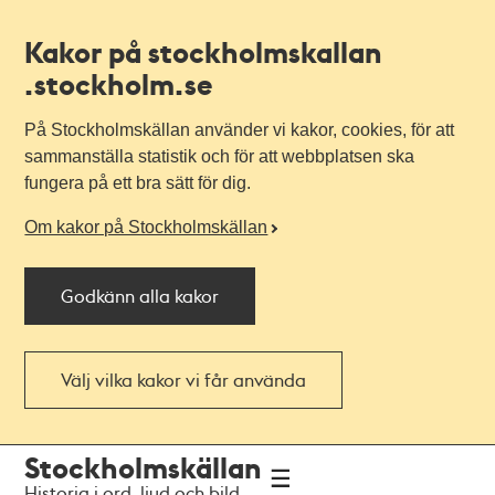
Kakor på stockholmskallan
.stockholm.se
På Stockholmskällan använder vi kakor, cookies, för att
sammanställa statistik och för att webbplatsen ska
fungera på ett bra sätt för dig.
Om kakor på Stockholmskällan
Godkänn alla kakor
Välj vilka kakor vi får använda
Till
Till
Stockholmskällan
navigationen
huvudinnehållet
Historia i ord, ljud och bild