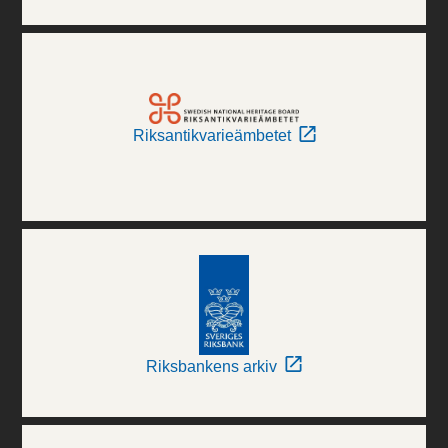
Riksantikvarieämbetet
Riksbankens arkiv