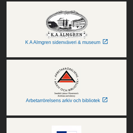
K A Almgren sidenväveri & museum
Arbetarrörelsens arkiv och bibliotek