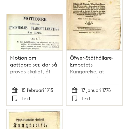
Motion om
Öfwer-Ståthållare-
gottgörelser, där så
Embetets
prövas skäligt, åt
Kungörelse, at
kaféidkerskan Anna
Krögare och
Sofia Nilsson och
Närings-Idkare här i
15 februari 1915
17 januari 1778
andra personer, för
Staden, böra, then
Tid
Tid
Text
Text
vilka förnyelse av
19, 20 och 21 i
Typ
Typ
ölutskänkningsrättighet
thenna månad, uti
avstyrkes -
Stadsens Handels-
Stadsfullmäktige
Collegio uttaga the
1915
för them inrättade