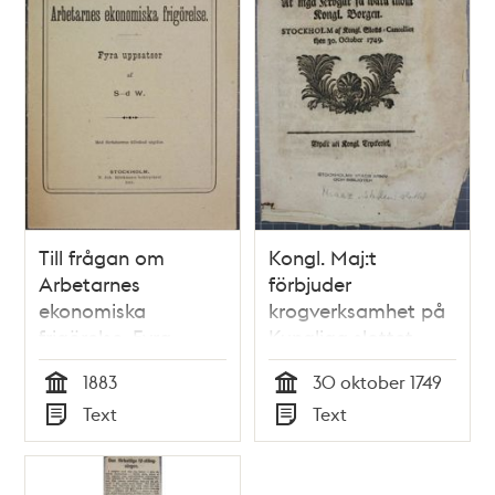
Författningarne
angående oloflig
Brännewins
tilwerkning. Gifwen
Till frågan om
Kongl. Maj:t
Arbetarnes
förbjuder
ekonomiska
krogverksamhet på
frigörelse. Fyra
Kungliga slottet
uppsatser af S-d. W.
1749
1883
30 oktober 1749
Tid
Tid
Text
Text
Typ
Typ