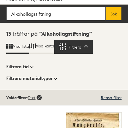
Sök
Fritextsök
Sök
Sökresultat
13
träffar på
Alkohollagstiftning
Visa karta
Visa lista
Filtrera
Filtrera
Filtrera tid
Filtrera materialtyper
Visningsläge
Totalt
Valda filter:
Text
Rensa filter
13
träffar
Lista
Karta