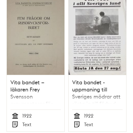
Vita bandet –
Vita bandet -
läkaren Frey
uppmaning till
Svensson
Sveriges mödrar att
argumenterar för
rösta ja till förbud
alkoholförbud1922
mot alkohol
1922
1922
Tid
Tid
Text
Text
Typ
Typ