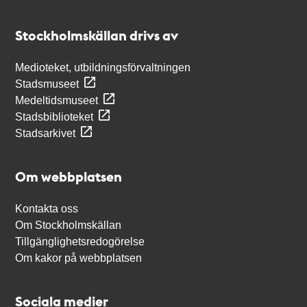
Kontakt
Stockholmskällan
Stockholmskällan drivs av
Medioteket, utbildningsförvaltningen
Stadsmuseet
Medeltidsmuseet
Stadsbiblioteket
Stadsarkivet
Om webbplatsen
Kontakta oss
Om Stockholmskällan
Tillgänglighetsredogörelse
Om kakor på webbplatsen
Sociala medier