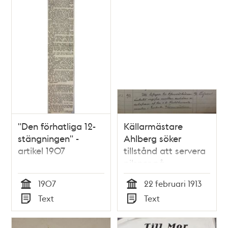
"Den förhatliga 12-
Källarmästare
stängningen" -
Ahlberg söker
artikel 1907
tillstånd att servera
pilsner på
nykterhetstillställning
1907
22 februari 1913
- polisrapport 1913
Tid
Tid
Text
Text
Typ
Typ