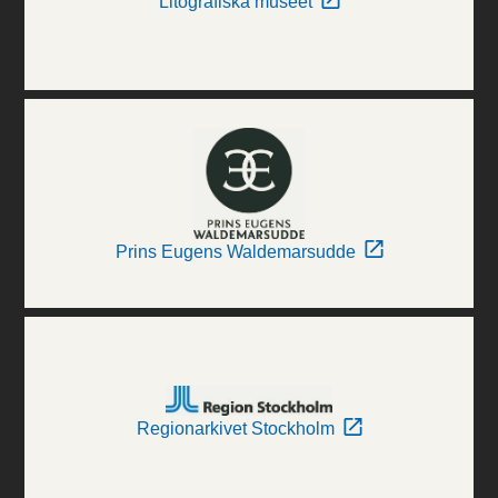
Litografiska museet
Prins Eugens Waldemarsudde
Regionarkivet Stockholm