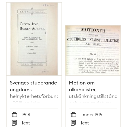
Sveriges studerande
Motion om
ungdoms
alkoholister,
helnykterhetsförbund
utskänkningstillstånd
- "Gifven icke
och skapandet av
barnen alkohol"
en nykterhetsnämnd
1901
1 mars 1915
1901
- Stadsfullmäktige
Tid
Tid
Text
Text
1915