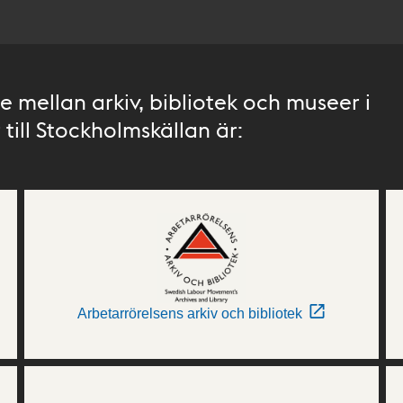
 mellan arkiv, bibliotek och museer i
till Stockholmskällan är:
Arbetarrörelsens arkiv och bibliotek