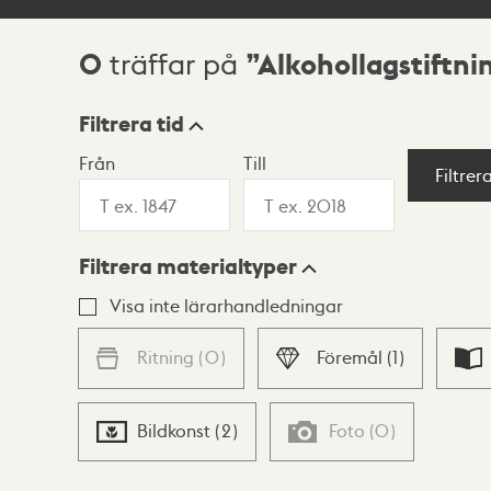
0
Alkohollagstiftni
träffar på
Sökresultat
Filtrera tid
Från
Till
Visningsläge
Filtrer
Filtrera materialtyper
Lista
Karta
Visa inte lärarhandledningar
Ritning
(
0
)
Föremål
(
1
)
Bildkonst
(
2
)
Foto
(
0
)