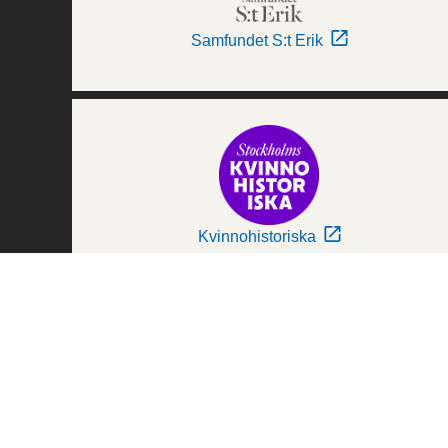
Samfundet S:t Erik
Kvinnohistoriska
Världskulturmuseerna