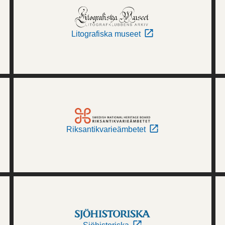
Litografiska museet
Riksantikvarieämbetet