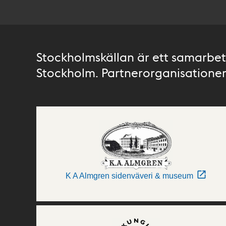
Stockholmskällan är ett samarbete
Stockholm. Partnerorganisationer 
K A Almgren sidenväveri & museum