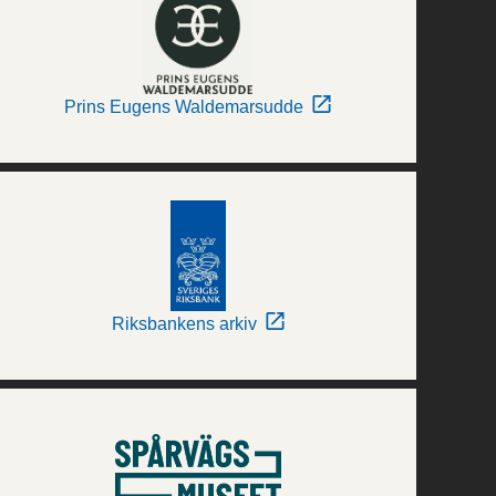
Prins Eugens Waldemarsudde
Riksbankens arkiv