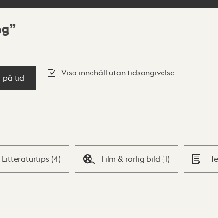
ng
Visa innehåll utan tidsangivelse
a på tid
Litteraturtips
(
4
)
Film & rörlig bild
(
1
)
T