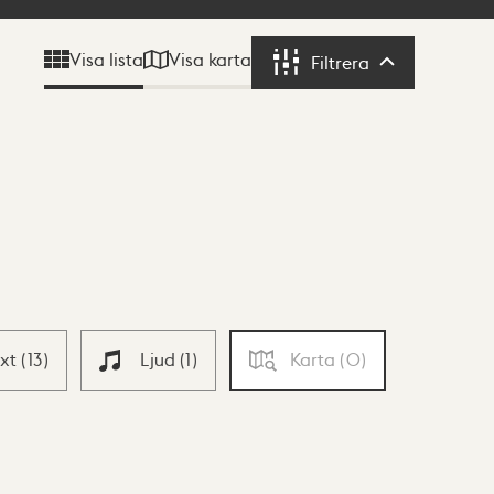
Visa karta
Visa lista
Filtrera
Filtrera
ext
(
13
)
Ljud
(
1
)
Karta
(
0
)