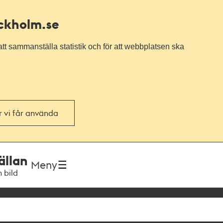
ockholm.se
tt sammanställa statistik och för att webbplatsen ska
or vi får använda
ällan
Meny
h bild