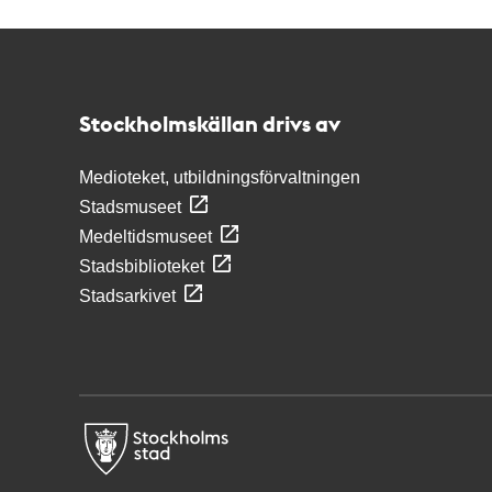
Kontakt
Stockholmskällan
Stockholmskällan drivs av
Medioteket, utbildningsförvaltningen
Stadsmuseet
Medeltidsmuseet
Stadsbiblioteket
Stadsarkivet