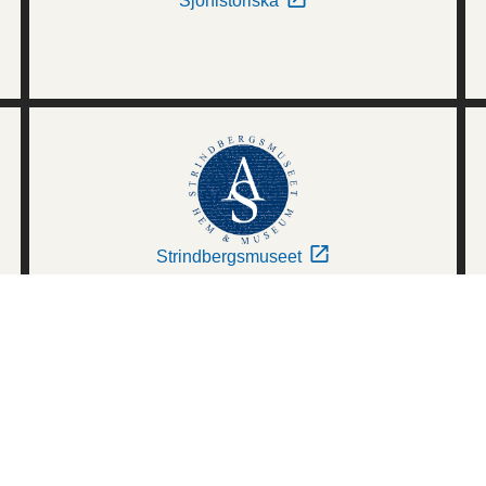
Sjöhistoriska
Strindbergsmuseet