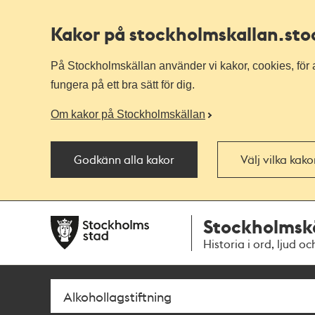
Kakor på stockholmskallan
.st
På Stockholmskällan använder vi kakor, cookies, för a
fungera på ett bra sätt för dig.
Om kakor på Stockholmskällan
Godkänn alla kakor
Välj vilka kak
Till
Till
Stockholmsk
navigationen
huvudinnehållet
Historia i ord, ljud oc
Sök
Fritextsök