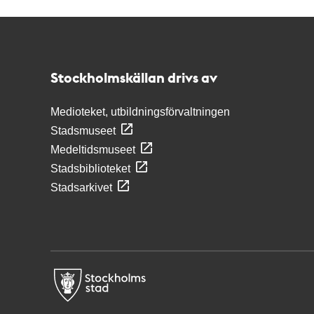
Kontakt
Stockholmskällan
Stockholmskällan drivs av
Medioteket, utbildningsförvaltningen
Stadsmuseet
Medeltidsmuseet
Stadsbiblioteket
Stadsarkivet