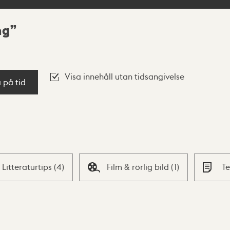
ng
Visa innehåll utan tidsangivelse
a på tid
Litteraturtips
(
4
)
Film & rörlig bild
(
1
)
T