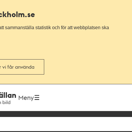
ockholm.se
tt sammanställa statistik och för att webbplatsen ska
or vi får använda
ällan
Meny
h bild