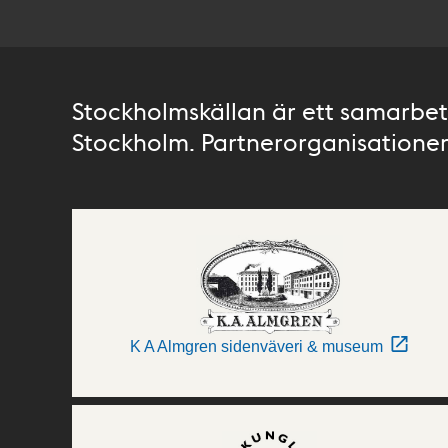
Stockholmskällan är ett samarbete
Stockholm. Partnerorganisationer 
K A Almgren sidenväveri & museum