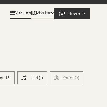
Visa karta
Visa lista
Filtrera
Filtrera
ext
(
13
)
Ljud
(
1
)
Karta
(
0
)