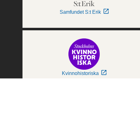
Samfundet S:t Erik
Kvinnohistoriska
Världskulturmuseerna