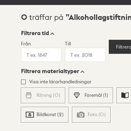
0
Alkohollagstiftni
träffar på
Sökresultat
Filtrera tid
Från
Till
Visningsläge
Filtrer
Filtrera materialtyper
Lista
Karta
Visa inte lärarhandledningar
Ritning
(
0
)
Föremål
(
1
)
Bildkonst
(
2
)
Foto
(
0
)