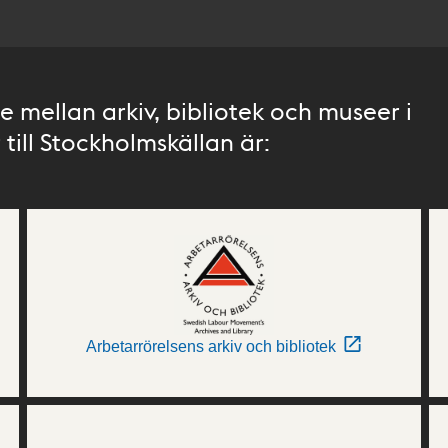
 mellan arkiv, bibliotek och museer i
till Stockholmskällan är:
Arbetarrörelsens arkiv och bibliotek