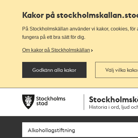
Kakor på stockholmskallan
.st
På Stockholmskällan använder vi kakor, cookies, för a
fungera på ett bra sätt för dig.
Om kakor på Stockholmskällan
Godkänn alla kakor
Välj vilka kak
Till
Till
Stockholmsk
navigationen
huvudinnehållet
Historia i ord, ljud oc
Sök
Fritextsök