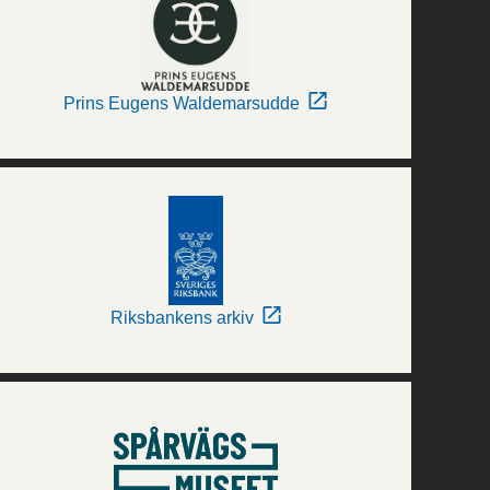
Prins Eugens Waldemarsudde
Riksbankens arkiv