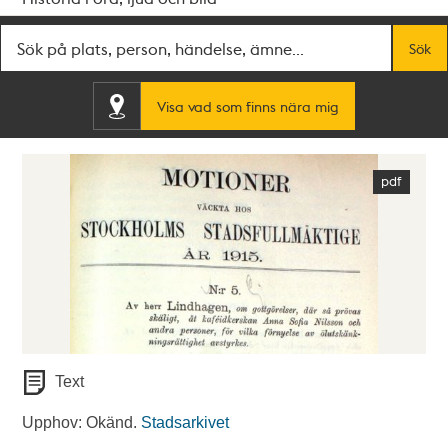
Fritextsök
Sök
Visa vad som finns nära mig
Text
Upphov: Okänd.
Stadsarkivet