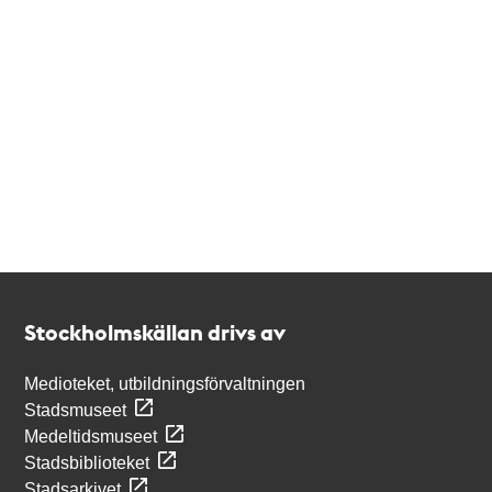
Kontakt
Stockholmskällan
Stockholmskällan drivs av
Medioteket, utbildningsförvaltningen
Stadsmuseet
Medeltidsmuseet
Stadsbiblioteket
Stadsarkivet