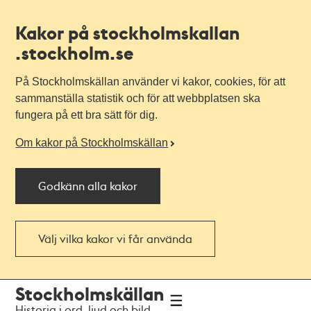
Kakor på stockholmskallan
.stockholm.se
På Stockholmskällan använder vi kakor, cookies, för att
sammanställa statistik och för att webbplatsen ska
fungera på ett bra sätt för dig.
Om kakor på Stockholmskällan
Godkänn alla kakor
Välj vilka kakor vi får använda
Till
Till
Stockholmskällan
navigationen
huvudinnehållet
Historia i ord, ljud och bild