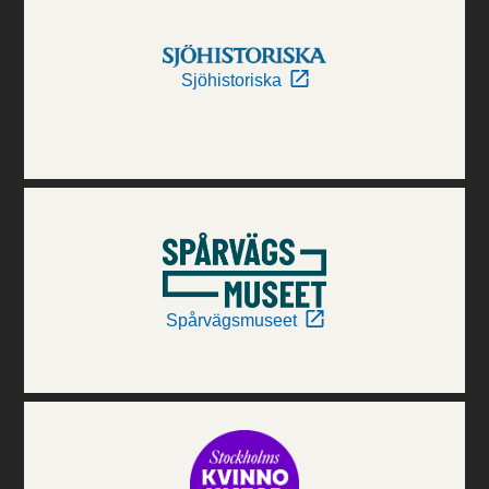
Sjöhistoriska
Spårvägsmuseet