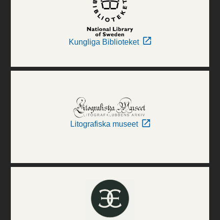
Kungliga Biblioteket
Litografiska museet