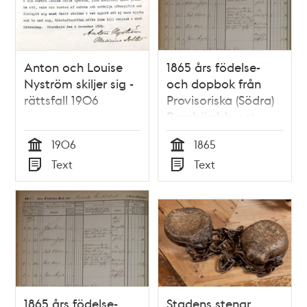
Anton och Louise
1865 års födelse-
Nyström skiljer sig -
och dopbok från
rättsfall 1906
Provisoriska (Södra)
Barnbördshuset,
februari-juni
1906
1865
Tid
Tid
Text
Text
Typ
Typ
1865 års födelse-
Stadens stenar