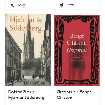
Tid
Tid
Text
Text
Typ
Typ
Doktor Glas /
Gregorius / Bengt
Hjalmar Söderberg
Ohlsson