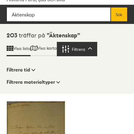
Sök
Fritextsök
Sök
Sökresultat
203
träffar på
Äktenskap
Visa karta
Visa lista
Filtrera
Filtrera
Filtrera tid
Filtrera materialtyper
Visningsläge
Totalt
203
träffar
Lista
Karta