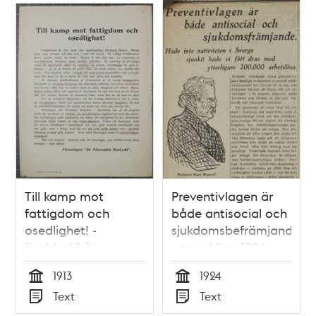
Till kamp mot
Preventivlagen är
fattigdom och
både antisocial och
osedlighet! -
sjukdomsbefrämjande
flygblad från
- pressklipp 1924
Föreningen De
1913
1924
Förenades Beskydd
Tid
Tid
Text
Text
1913
Typ
Typ