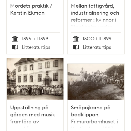
Mordets praktik /
Mellan fattigvård,
Kerstin Ekman
industrialisering och
reformer : kvinnor i
Stockholm under
1800-talet / Marion
1895 till 1899
1800 till 1899
Hartwig
Tid
Tid
Litteraturtips
Litteraturtips
Typ
Typ
Uppställning på
Småpojkarna på
gården med musik
badklippan.
framförd av
Frimurarbarnhuset i
musikkåren.
Kristineberg, 1923.