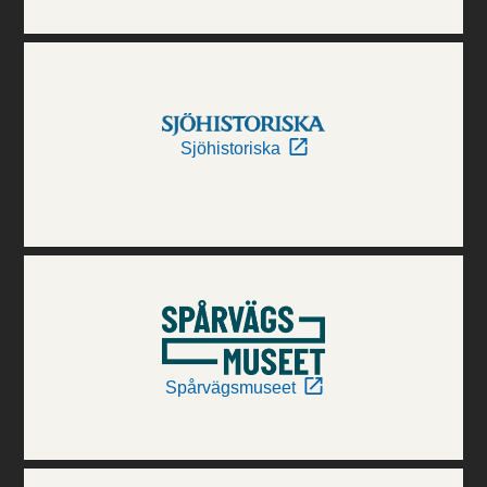
Sjöhistoriska
Spårvägsmuseet