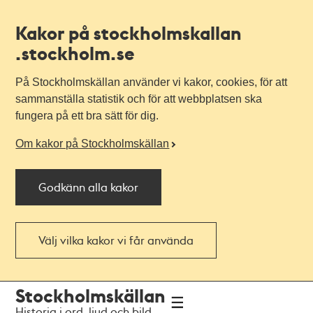
Kakor på stockholmskallan
.stockholm.se
På Stockholmskällan använder vi kakor, cookies, för att
sammanställa statistik och för att webbplatsen ska
fungera på ett bra sätt för dig.
Om kakor på Stockholmskällan
Godkänn alla kakor
Välj vilka kakor vi får använda
Till
Till
Stockholmskällan
navigationen
huvudinnehållet
Historia i ord, ljud och bild