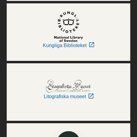
Kungliga Biblioteket
Litografiska museet