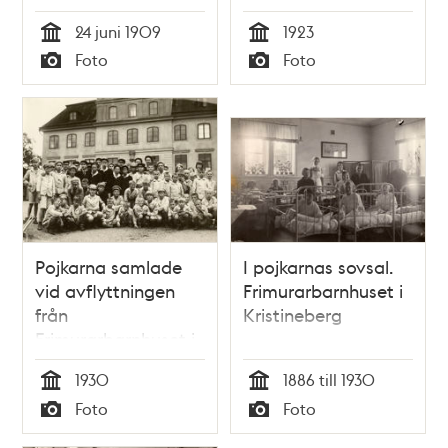
Frimurarbarnhuset i
24 juni 1909
1923
Kristineberg, 24 juni
Tid
Tid
Foto
Foto
1909
Typ
Typ
Pojkarna samlade
I pojkarnas sovsal.
vid avflyttningen
Frimurarbarnhuset i
från
Kristineberg
Frimurarbarnhuset i
Kristineberg,
1930
1886 till 1930
augusti 1930
Tid
Tid
Foto
Foto
Typ
Typ