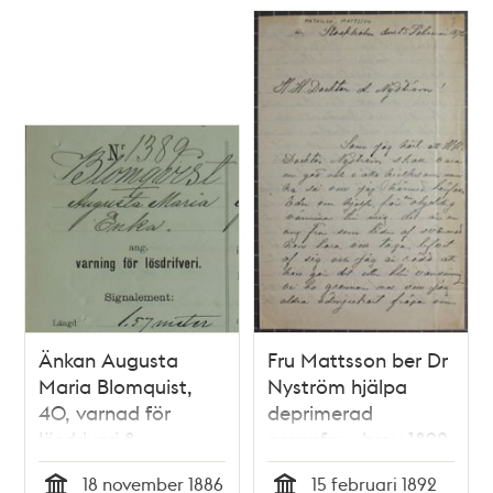
Änkan Augusta
Fru Mattsson ber Dr
Maria Blomquist,
Nyström hjälpa
40, varnad för
deprimerad
lösdriveri 8
grannfru - brev 1892
november 1886 -
18 november 1886
15 februari 1892
polisförhör