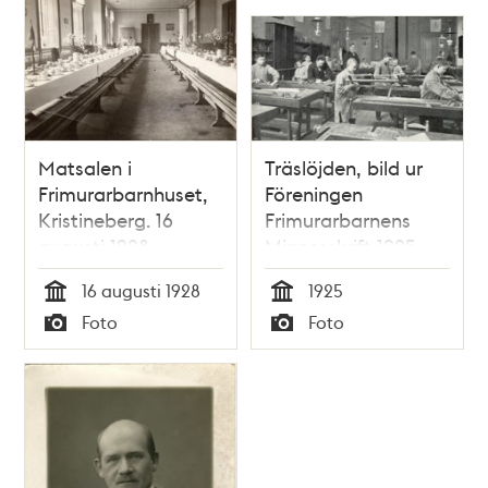
Matsalen i
Träslöjden, bild ur
Frimurarbarnhuset,
Föreningen
Kristineberg. 16
Frimurarbarnens
augusti 1928
Minnesskrift 1925.
16 augusti 1928
1925
Tid
Tid
Foto
Foto
Typ
Typ