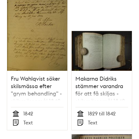
Fru Wahlqvist söker
Makarna Didriks
skilsmässa efter
stämmer varandra
"grym behandling" -
för att få skiljas -
skilsmässomål 1842
skilsmässomål 1842
1842
1829 till 1842
Tid
Tid
Text
Text
Typ
Typ