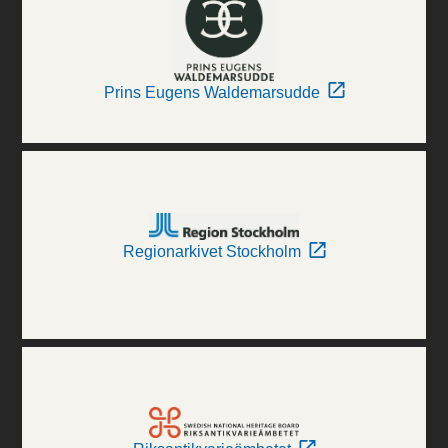
Prins Eugens Waldemarsudde
Regionarkivet Stockholm