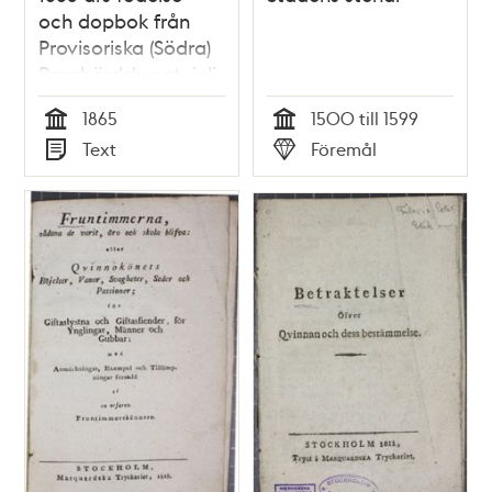
och dopbok från
Provisoriska (Södra)
Barnbördshuset, juli-
december
1865
1500 till 1599
Tid
Tid
Text
Föremål
Typ
Typ