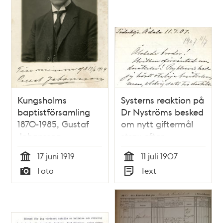
Kungsholms
Systerns reaktion på
baptistförsamling
Dr Nyströms besked
1870-1985, Gustaf
om nytt giftermål
Johansson
strax efter
skilsmässan - brev
17 juni 1919
11 juli 1907
1907
Tid
Tid
Foto
Text
Typ
Typ