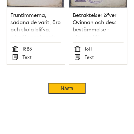
Fruntimmerna,
Betraktelser öfver
sådana de varit, äro
Qvinnan och dess
och skola blifva:
bestämmelse -
eller Qvinnokönets
utgiven 1811
Böjelser, Vanor,
1828
1811
Seder och
Tid
Tid
Text
Text
Passioner; för
Typ
Typ
Giftaslystna och
Giftasfiender, för
Ynglingar, Männer
och Gubbar; med
Tidigare
Nästa
Anmärkningar,
Exempel och
Tillämpningar
försedd af en
erfaren
Fruntimmerskännare.