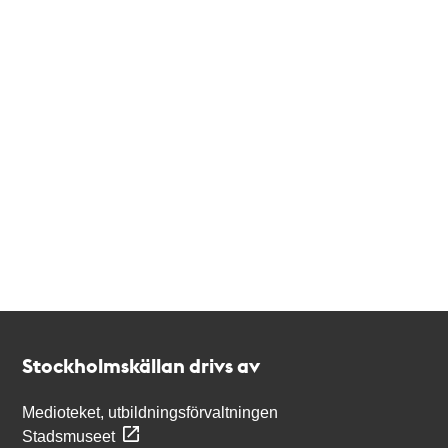
Kontakt
Stockholmskällan
Stockholmskällan drivs av
Medioteket, utbildningsförvaltningen
Stadsmuseet