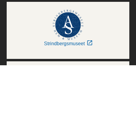
Strindbergsmuseet
Thielska Galleriet