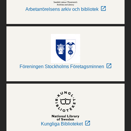
Arbetarrörelsens arkiv och bibliotek
Föreningen Stockholms Företagsminnen
Kungliga Biblioteket