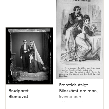
poster
och
teman
Framtidsutsigt.
Brudparet
Bildskämt om man,
Blomqvist
kvinna och
äktenskapet i
Söndags-Nisse –