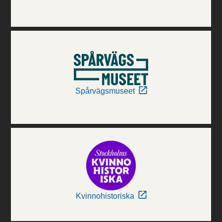
Spårvägsmuseet
Kvinnohistoriska