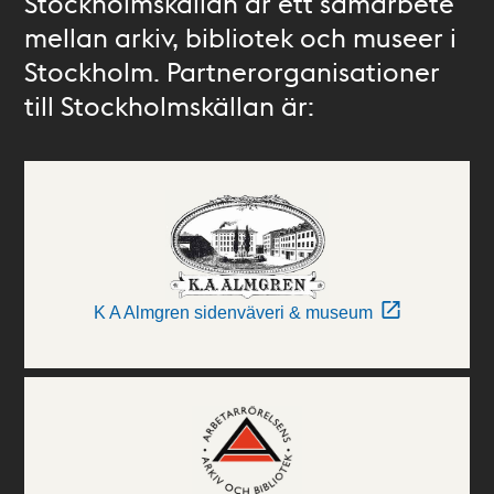
Stockholmskällan är ett samarbete
mellan arkiv, bibliotek och museer i
Stockholm. Partnerorganisationer
till Stockholmskällan är:
K A Almgren sidenväveri & museum