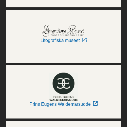
Litografiska museet
Prins Eugens Waldemarsudde