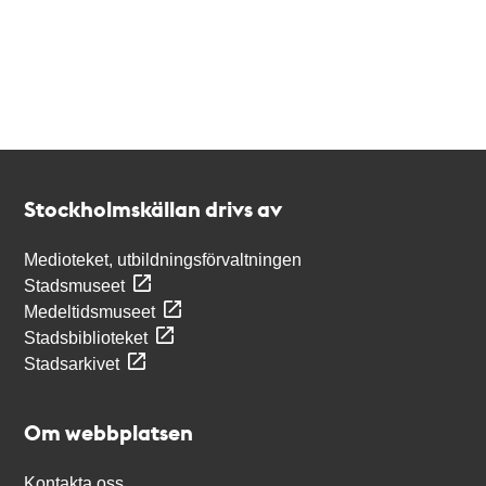
Kontakt
Stockholmskällan
Stockholmskällan drivs av
Medioteket, utbildningsförvaltningen
Stadsmuseet
Medeltidsmuseet
Stadsbiblioteket
Stadsarkivet
Om webbplatsen
Kontakta oss