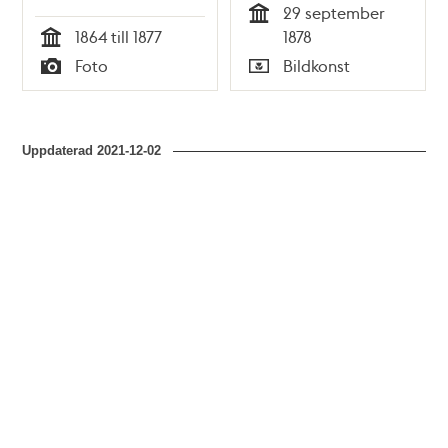
29 september
Illustreradt
Tid
1864 till 1877
1878
Veckoblad för
Tid
Foto
Bildkonst
Skämt, Humor och
Typ
Typ
Satir, nr 39, den 29
september 1878
Uppdaterad
2021-12-02