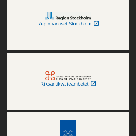
Regionarkivet Stockholm
Riksantikvarieämbetet