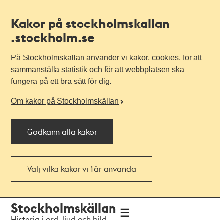
Kakor på stockholmskallan
.stockholm.se
På Stockholmskällan använder vi kakor, cookies, för att
sammanställa statistik och för att webbplatsen ska
fungera på ett bra sätt för dig.
Om kakor på Stockholmskällan
Godkänn alla kakor
Välj vilka kakor vi får använda
Till
Till
Stockholmskällan
navigationen
huvudinnehållet
Historia i ord, ljud och bild