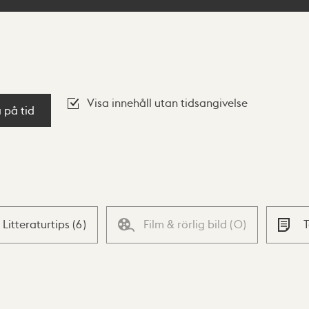
Visa innehåll utan tidsangivelse
a på tid
Litteraturtips
(
6
)
Film & rörlig bild
(
0
)