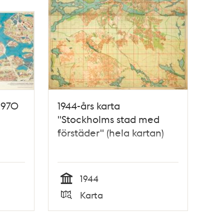
 1970
1944-års karta
"Stockholms stad med
förstäder" (hela kartan)
1944
Tid
Karta
Typ