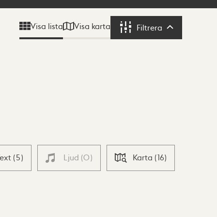
Visa karta
Visa lista
Filtrera
Filtrera
Text
(
5
)
Ljud
(
0
)
Karta
(
16
)