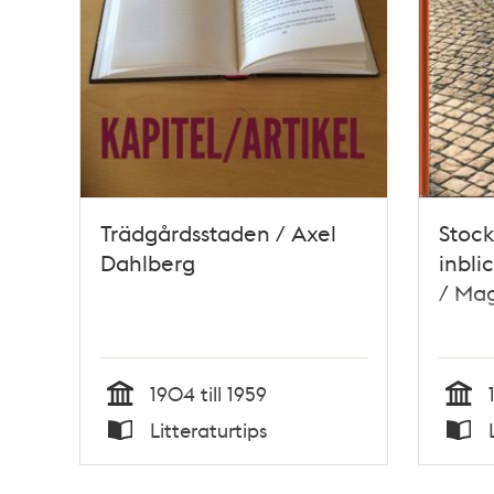
Trädgårdsstaden / Axel
Stock
Dahlberg
inbli
/ Ma
1904 till 1959
Tid
Tid
Litteraturtips
Typ
Typ