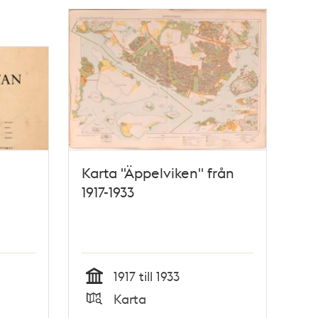
Karta "Äppelviken" från
1917-1933
1917 till 1933
Tid
Karta
Typ