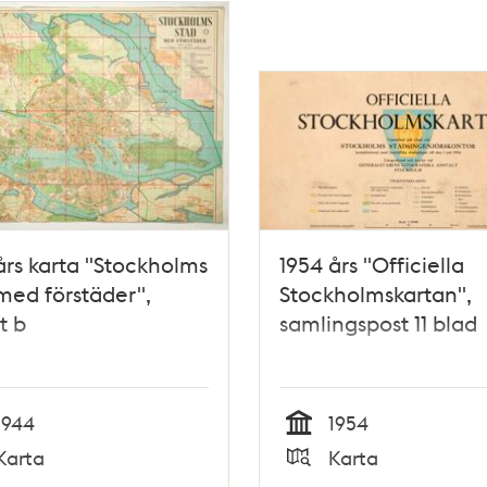
års karta "Stockholms
1954 års "Officiella
med förstäder",
Stockholmskartan",
t b
samlingspost 11 blad
1944
1954
Tid
Karta
Karta
Typ