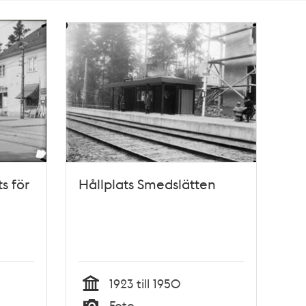
s för
Hållplats Smedslätten
1923 till 1950
Tid
Foto