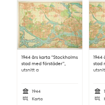
1944 års karta "Stockholms
1944 
stad med förstäder",
stad 
utsnitt a
utsnit
1944
Tid
Tid
Karta
Typ
Typ