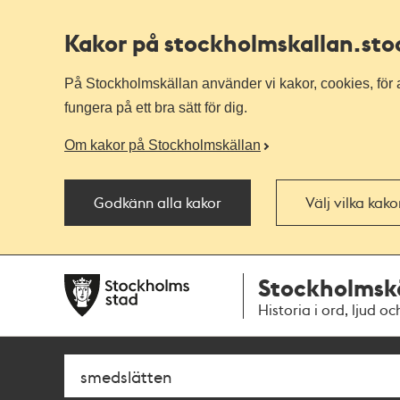
Kakor på stockholmskallan
.st
På Stockholmskällan använder vi kakor, cookies, för a
fungera på ett bra sätt för dig.
Om kakor på Stockholmskällan
Godkänn alla kakor
Välj vilka kak
Till
Till
Stockholmsk
navigationen
huvudinnehållet
Historia i ord, ljud oc
Sök
Fritextsök