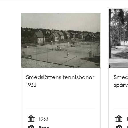
Totalt
33
träffar
Smedslättens tennisbanor
Smeds
1933
spår
1933
Tid
Tid
Foto