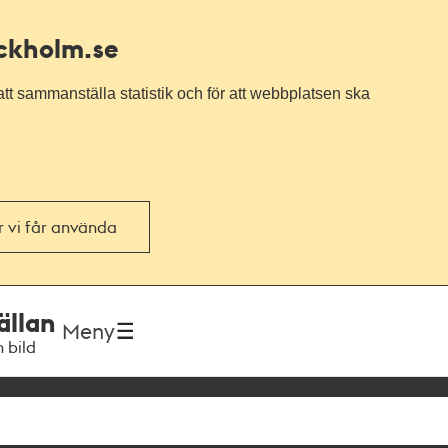
ockholm.se
tt sammanställa statistik och för att webbplatsen ska
or vi får använda
ällan
Meny
h bild