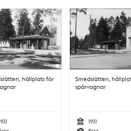
lätten, hållplats för
Smedslätten, hållplat
vagnar
spårvagnar
1931
1931
Tid
Foto
Foto