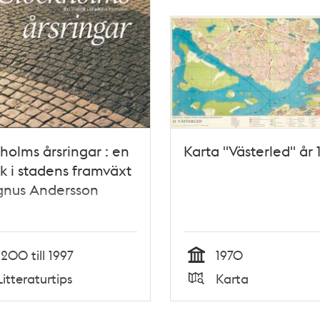
holms årsringar : en
Karta "Västerled" år
ck i stadens framväxt
gnus Andersson
1200 till 1997
1970
Tid
Litteraturtips
Karta
Typ