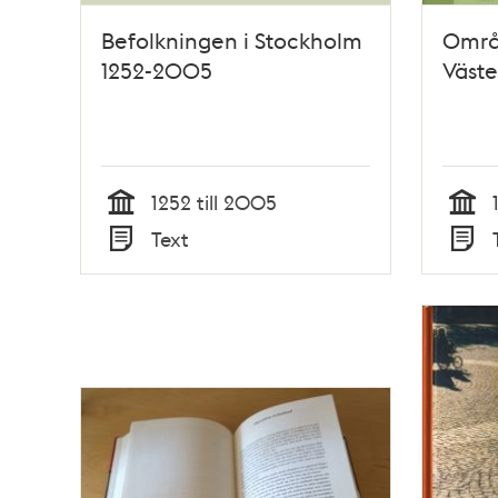
Befolkningen i Stockholm
Områ
1252-2005
Väste
1252 till 2005
Tid
Tid
Text
Typ
Typ