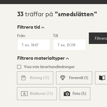
33
smedslätten
träffar på
Sökresultat
Filtrera tid
Från
Till
Visningsläge
Filtrer
Filtrera materialtyper
Lista
Karta
Visa inte lärarhandledningar
Ritning
(
0
)
Föremål
(
1
)
Bildkonst
(
0
)
Foto
(
5
)