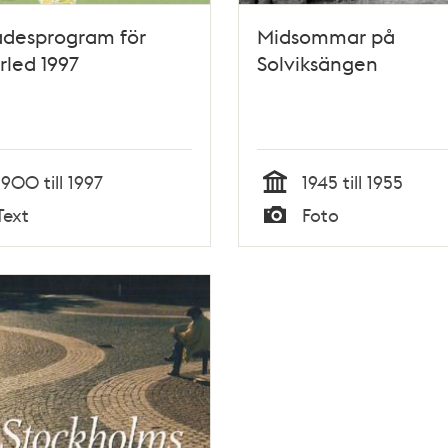
desprogram för
Midsommar på
rled 1997
Solviksängen
1900 till 1997
1945 till 1955
Tid
Text
Foto
Typ