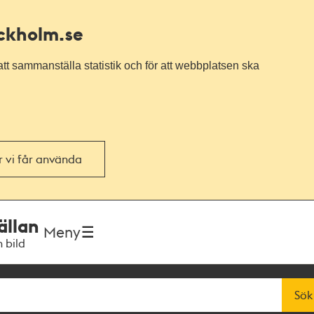
ockholm.se
tt sammanställa statistik och för att webbplatsen ska
or vi får använda
ällan
Meny
h bild
Sök