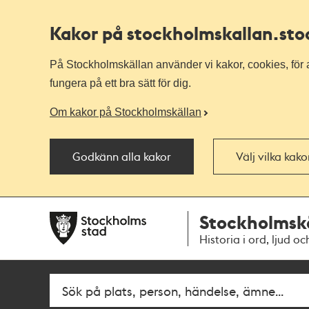
Kakor på stockholmskallan
.st
På Stockholmskällan använder vi kakor, cookies, för a
fungera på ett bra sätt för dig.
Om kakor på Stockholmskällan
Godkänn alla kakor
Välj vilka kak
Till
Till
Stockholmsk
navigationen
huvudinnehållet
Historia i ord, ljud oc
Fritextsök