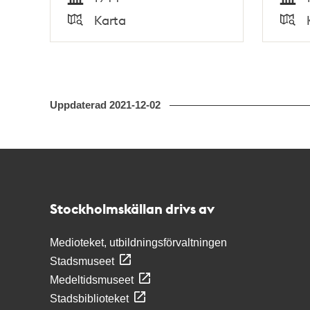
Tid
Tid
Karta
Typ
Typ
Uppdaterad
2021-12-02
Kontakt
Stockholmskällan
Stockholmskällan drivs av
Medioteket, utbildningsförvaltningen
Stadsmuseet
Medeltidsmuseet
Stadsbiblioteket