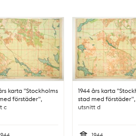
års karta "Stockholms
1944 års karta "Stoc
med förstäder",
stad med förstäder",
t c
utsnitt d
1944
1944