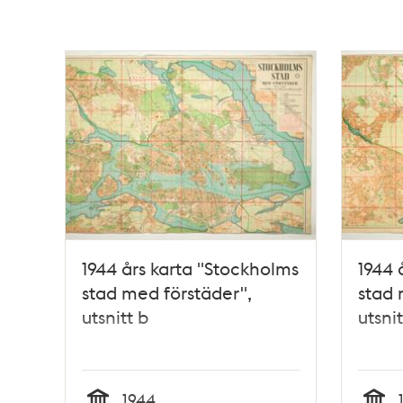
poster
och
teman
1944 års karta "Stockholms
1944 
stad med förstäder",
stad 
utsnitt b
utsnit
1944