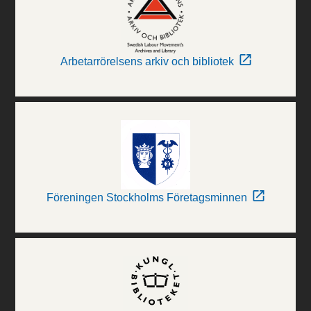
Arbetarrörelsens arkiv och bibliotek
Föreningen Stockholms Företagsminnen