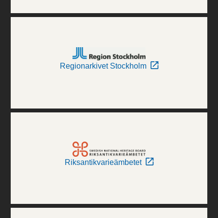
Regionarkivet Stockholm
Riksantikvarieämbetet