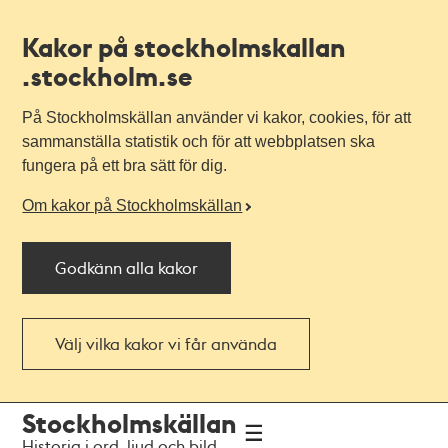
Kakor på stockholmskallan
.stockholm.se
På Stockholmskällan använder vi kakor, cookies, för att
sammanställa statistik och för att webbplatsen ska
fungera på ett bra sätt för dig.
Om kakor på Stockholmskällan
Godkänn alla kakor
Välj vilka kakor vi får använda
Till
Till
Stockholmskällan
navigationen
huvudinnehållet
Historia i ord, ljud och bild