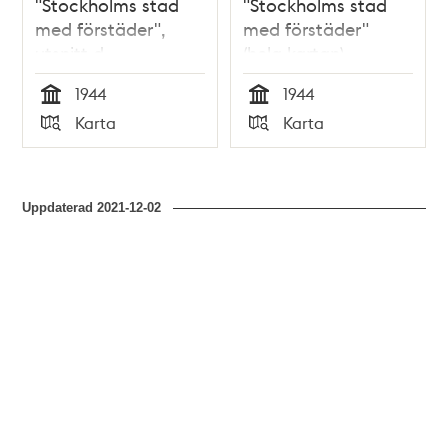
"Stockholms stad
"Stockholms stad
med förstäder",
med förstäder"
utsnitt d
(hela kartan)
1944
1944
Tid
Tid
Karta
Karta
Typ
Typ
Uppdaterad
2021-12-02