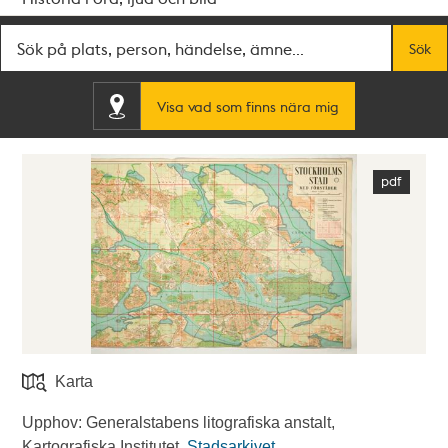
Fritextsök
Sök
Visa vad som finns nära mig
Karta
Upphov: Generalstabens litografiska anstalt,
Kartografiska Institutet.
Stadsarkivet