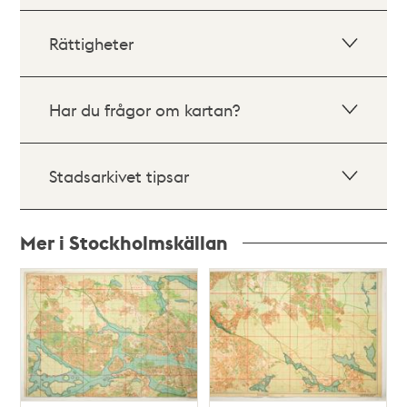
Rättigheter
Har du frågor om kartan?
Stadsarkivet tipsar
Mer i Stockholmskällan
Relaterade
poster
och
teman