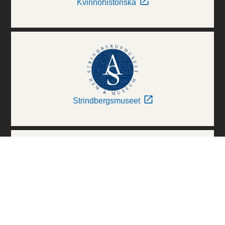
Kvinnohistoriska
Strindbergsmuseet
Thielska Galleriet