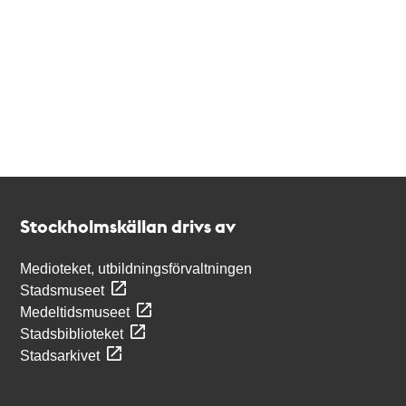
Kontakt
Stockholmskällan
Stockholmskällan drivs av
Medioteket, utbildningsförvaltningen
Stadsmuseet
Medeltidsmuseet
Stadsbiblioteket
Stadsarkivet