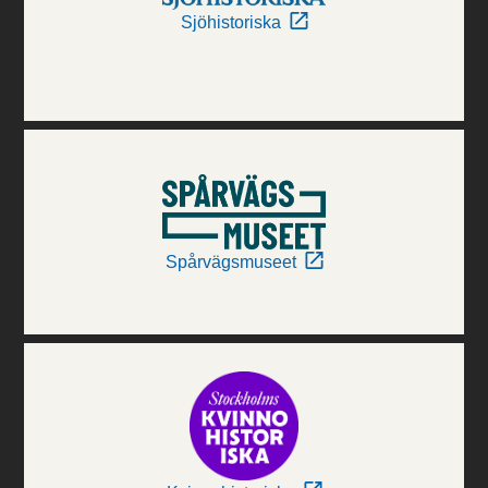
Sjöhistoriska
Spårvägsmuseet