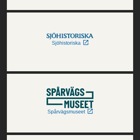
Sjöhistoriska
Spårvägsmuseet