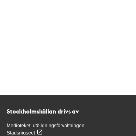
Kontakt
Stockholmskällan
Stockholmskällan drivs av
Medioteket, utbildningsförvaltningen
Stadsmuseet