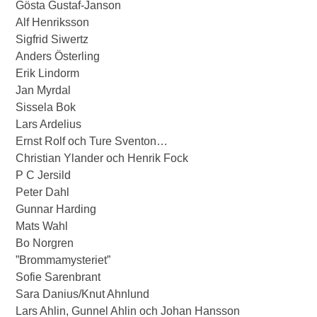
Gösta Gustaf-Janson
Alf Henriksson
Sigfrid Siwertz
Anders Österling
Erik Lindorm
Jan Myrdal
Sissela Bok
Lars Ardelius
Ernst Rolf och Ture Sventon…
Christian Ylander och Henrik Fock
P C Jersild
Peter Dahl
Gunnar Harding
Mats Wahl
Bo Norgren
”Brommamysteriet”
Sofie Sarenbrant
Sara Danius/Knut Ahnlund
Lars Ahlin, Gunnel Ahlin och Johan Hansson