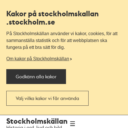
Kakor på stockholmskallan
.stockholm.se
På Stockholmskällan använder vi kakor, cookies, för att
sammanställa statistik och för att webbplatsen ska
fungera på ett bra sätt för dig.
Om kakor på Stockholmskällan
Godkänn alla kakor
Välj vilka kakor vi får använda
Till
Till
Stockholmskällan
navigationen
huvudinnehållet
Historia i ord, ljud och bild