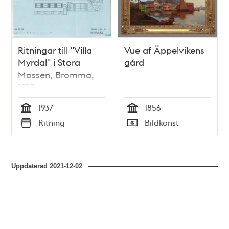
Ritningar till "Villa
Vue af Äppelvikens
Myrdal" i Stora
gård
Mossen, Bromma,
1937
1937
1856
Tid
Tid
Ritning
Bildkonst
Typ
Typ
Uppdaterad
2021-12-02