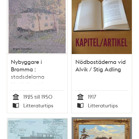
och
teman
Nybyggare i
Nödbostäderna vid
Bromma :
Alvik / Stig Adling
stadsdelarna
Nockeby och
Olovslund / Birgitta
1925 till 1950
1917
Conradson
Tid
Tid
Litteraturtips
Litteraturtips
Typ
Typ