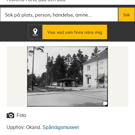
Fritextsök
Sök
Visa vad som finns nära mig
Foto
Upphov: Okänd.
Spårvägsmuseet