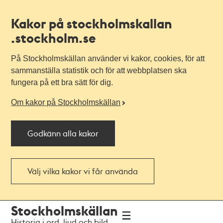
Kakor på stockholmskallan
.stockholm.se
På Stockholmskällan använder vi kakor, cookies, för att
sammanställa statistik och för att webbplatsen ska
fungera på ett bra sätt för dig.
Om kakor på Stockholmskällan
Godkänn alla kakor
Välj vilka kakor vi får använda
Till
Till
Stockholmskällan
navigationen
huvudinnehållet
Historia i ord, ljud och bild