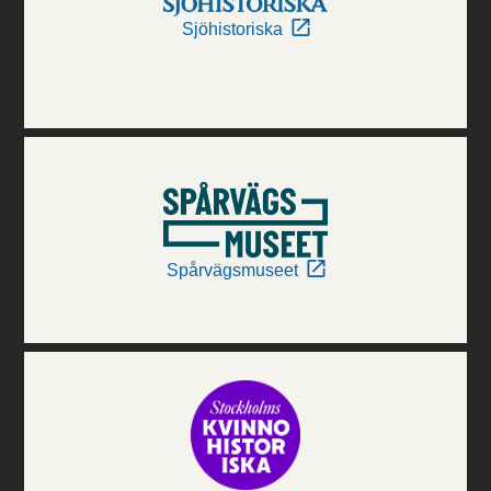
Sjöhistoriska
Spårvägsmuseet