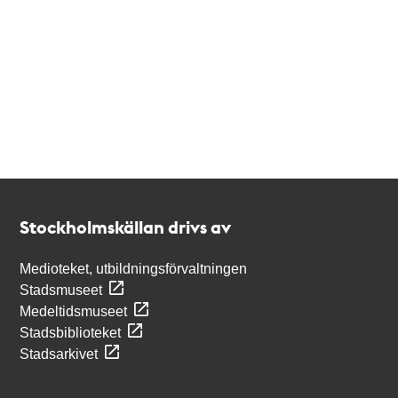
Kontakt
Stockholmskällan
Stockholmskällan drivs av
Medioteket, utbildningsförvaltningen
Stadsmuseet
Medeltidsmuseet
Stadsbiblioteket
Stadsarkivet