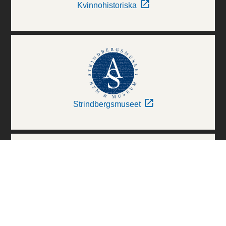
Kvinnohistoriska
Strindbergsmuseet
Thielska Galleriet