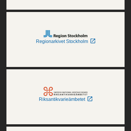
Regionarkivet Stockholm
Riksantikvarieämbetet