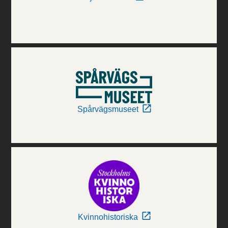
Spårvägsmuseet
Kvinnohistoriska