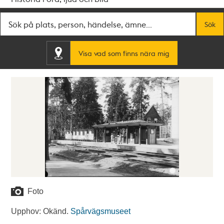
Fritextsök
Sök
Visa vad som finns nära mig
Foto
Upphov: Okänd.
Spårvägsmuseet