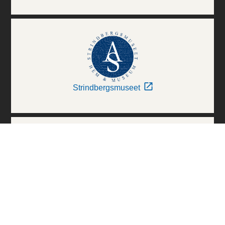
Strindbergsmuseet
Thielska Galleriet