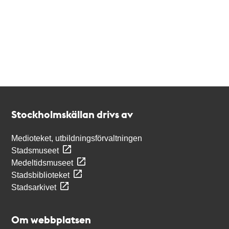
Kontakt
Stockholmskällan
Stockholmskällan drivs av
Medioteket, utbildningsförvaltningen
Stadsmuseet
Medeltidsmuseet
Stadsbiblioteket
Stadsarkivet
Om webbplatsen