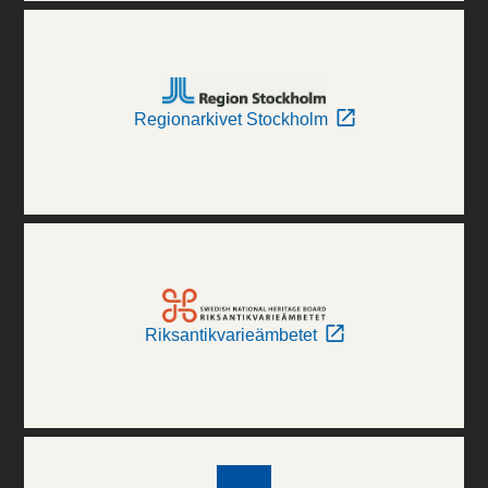
Regionarkivet Stockholm
Riksantikvarieämbetet