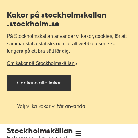
Kakor på stockholmskallan
.stockholm.se
På Stockholmskällan använder vi kakor, cookies, för att
sammanställa statistik och för att webbplatsen ska
fungera på ett bra sätt för dig.
Om kakor på Stockholmskällan
Godkänn alla kakor
Välj vilka kakor vi får använda
Till
Till
Stockholmskällan
navigationen
huvudinnehållet
Historia i ord, ljud och bild