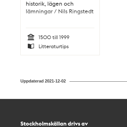
historik, lägen och
lämningar / Nils Ringstedt
1500 till 1999
Tid
Litteraturtips
Typ
Uppdaterad
2021-12-02
Kontakt
Stockholmskällan
Stockholmskällan drivs av