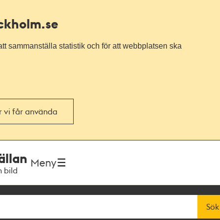
ockholm.se
tt sammanställa statistik och för att webbplatsen ska
or vi får använda
ällan
Meny
h bild
Sök