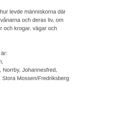
 hur levde människorna där
nvånarna och deras liv, om
or och krogar, vägar och
är:
n,
, Norrby, Johannesfred,
, Stora Mossen/Fredriksberg
3