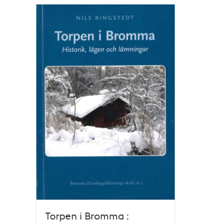
Relaterade
poster
och
teman
Torpen i Bromma :