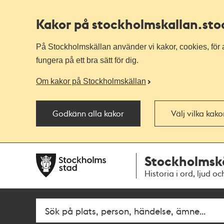
Kakor på stockholmskallan
.st
På Stockholmskällan använder vi kakor, cookies, för a
fungera på ett bra sätt för dig.
Om kakor på Stockholmskällan
Godkänn alla kakor
Välj vilka kak
Till
Till
Stockholmsk
navigationen
huvudinnehållet
Historia i ord, ljud oc
Fritextsök