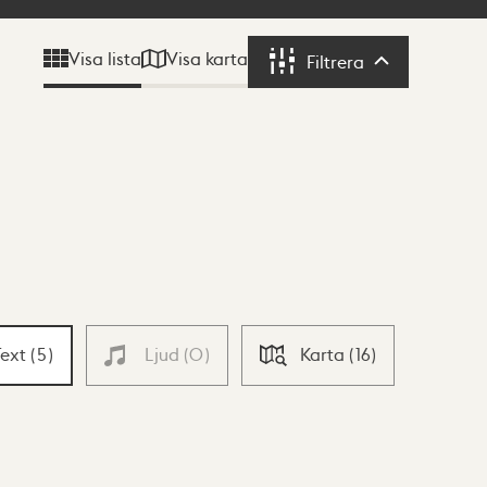
Visa karta
Visa lista
Filtrera
Filtrera
Text
(
5
)
Ljud
(
0
)
Karta
(
16
)