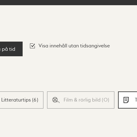
Visa innehåll utan tidsangivelse
a på tid
Litteraturtips
(
6
)
Film & rörlig bild
(
0
)