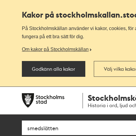
Kakor på stockholmskallan
.st
På Stockholmskällan använder vi kakor, cookies, för a
fungera på ett bra sätt för dig.
Om kakor på Stockholmskällan
Godkänn alla kakor
Välj vilka kak
Till
Till
Stockholmsk
navigationen
huvudinnehållet
Historia i ord, ljud oc
Sök
Fritextsök