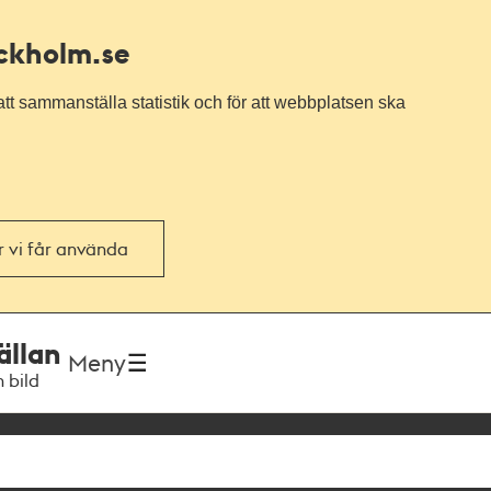
ockholm.se
tt sammanställa statistik och för att webbplatsen ska
or vi får använda
ällan
Meny
h bild