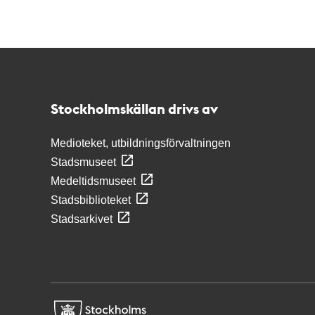
Kontakt
Stockholmskällan
Stockholmskällan drivs av
Medioteket, utbildningsförvaltningen
Stadsmuseet
Medeltidsmuseet
Stadsbiblioteket
Stadsarkivet