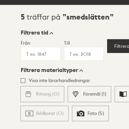
5
smedslätten
träffar på
Sökresultat
Filtrera tid
Från
Till
Visningsläge
Filtrer
Filtrera materialtyper
Lista
Karta
Visa inte lärarhandledningar
Ritning
(
0
)
Föremål
(
1
)
Bildkonst
(
0
)
Foto
(
5
)