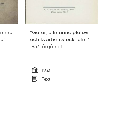
romma
"Gator, allmänna platser
 af
och kvarter i Stockholm"
1933, årgång 1
1933
Tid
Text
Typ