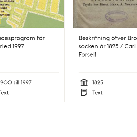
desprogram för
Beskrifning öfver B
rled 1997
socken år 1825 / Carl
Forsell
1900 till 1997
1825
Tid
Text
Text
Typ