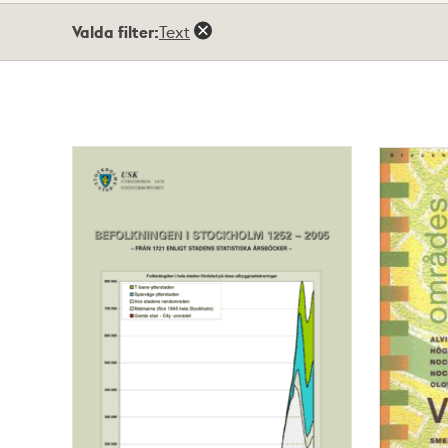
Totalt
Valda filter:
Text
5
träffar