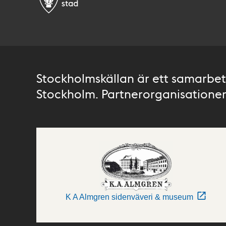
Stockholmskällan är ett samarbete
Stockholm. Partnerorganisationer 
K A Almgren sidenväveri & museum