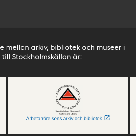
 mellan arkiv, bibliotek och museer i
till Stockholmskällan är:
Arbetarrörelsens arkiv och bibliotek