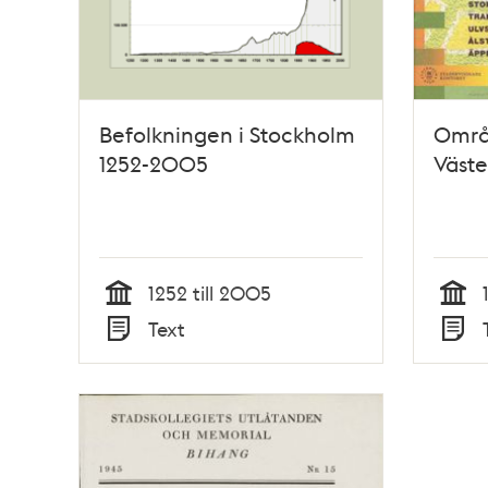
Befolkningen i Stockholm
Områ
1252-2005
Väste
1252 till 2005
Tid
Tid
Text
Typ
Typ