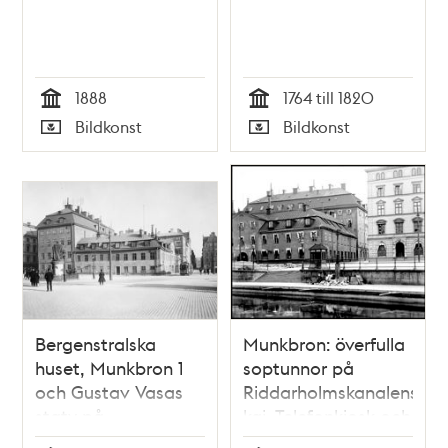
1888
1764 till 1820
Tid
Tid
Bildkonst
Bildkonst
Typ
Typ
Bergenstralska
Munkbron: överfulla
huset, Munkbron 1
soptunnor på
och Gustav Vasas
Riddarholmskanalens
staty på
kaj. Telefonkiosk och
Riddarhustorget.
i bakgrunden kv.