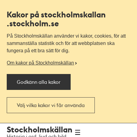
Kakor på stockholmskallan
.stockholm.se
På Stockholmskällan använder vi kakor, cookies, för att
sammanställa statistik och för att webbplatsen ska
fungera på ett bra sätt för dig.
Om kakor på Stockholmskällan
Godkänn alla kakor
Välj vilka kakor vi får använda
Till
Till
Stockholmskällan
navigationen
huvudinnehållet
Historia i ord, ljud och bild