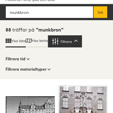
Sök
Fritextsök
Sök
Sökresultat
88
träffar på
munkbron
Visa karta
Visa lista
Filtrera
Filtrera
Filtrera tid
Filtrera materialtyper
Visningsläge
Totalt
88
träffar
Lista
Karta