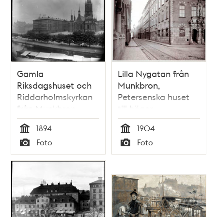
Gamla
Lilla Nygatan från
Riksdagshuset och
Munkbron,
Riddarholmskyrkan
Petersenska huset
från Munkbron
till höger
1894
1904
Tid
Tid
Foto
Foto
Typ
Typ