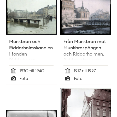
Munkbron och
Från Munkbron mot
Riddarholmskanalen.
Munkbrospången
I fonden
och Riddarholmen.
Riddarhuset
Riddarholmskyrkan
mitt i bild
1930 till 1940
1917 till 1927
Tid
Tid
Foto
Foto
Typ
Typ