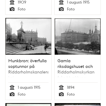
1909
1 augusti 1915
Lilla Nygatan till
Atomena och Milon
Tid
Tid
Foto
Foto
höger
Typ
Typ
Munkbron: överfulla
Gamla
soptunnor på
riksdagshuset och
Riddarholmskanalens
Riddarholmskyrkan
kaj
från Munkbron.
Järnvägen skymtar
1 augusti 1915
1894
bakom träden
Tid
Tid
Foto
Foto
Typ
Typ