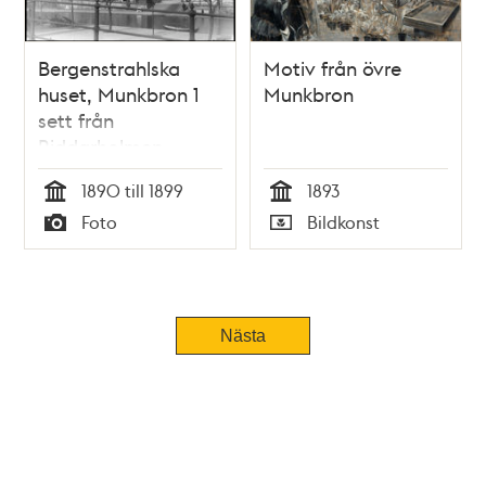
Bergenstrahlska
Motiv från övre
huset, Munkbron 1
Munkbron
sett från
Riddarholmen
1890 till 1899
1893
Tid
Tid
Foto
Bildkonst
Typ
Typ
Nästa