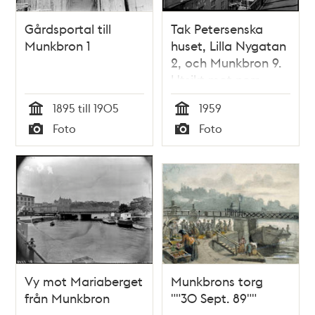
Gårdsportal till
Tak Petersenska
Munkbron 1
huset, Lilla Nygatan
2, och Munkbron 9.
Utsikt mot norr
1895 till 1905
1959
Tid
Tid
Foto
Foto
Typ
Typ
Vy mot Mariaberget
Munkbrons torg
från Munkbron
""30 Sept. 89""