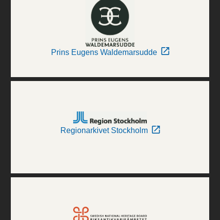
Prins Eugens Waldemarsudde
Regionarkivet Stockholm