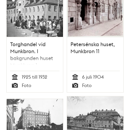
Torghandel vid
Petersénska huset,
Munkbron. I
Munkbron 11
bakgrunden huset
Munkbron 1
1925 till 1932
6 juli 1904
Tid
Tid
Foto
Foto
Typ
Typ