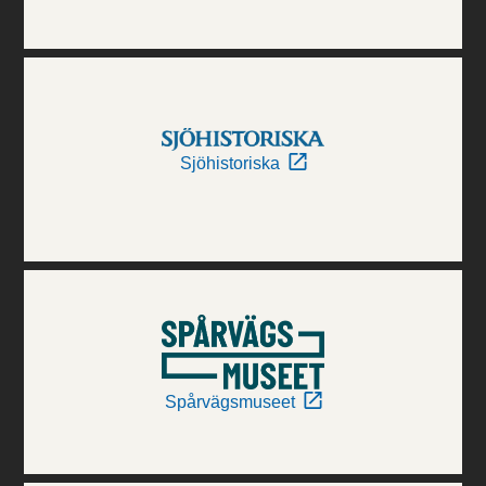
Sjöhistoriska
Spårvägsmuseet