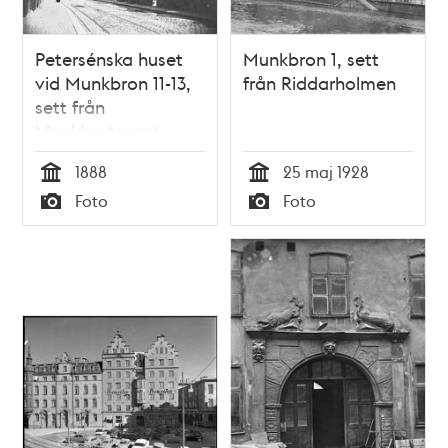
Petersénska huset
Munkbron 1, sett
vid Munkbron 11-13,
från Riddarholmen
sett från
Munkbrotorget
1888
25 maj 1928
Tid
Tid
Foto
Foto
Typ
Typ