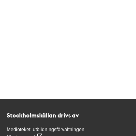
Kontakt
Stockholmskällan
Stockholmskällan drivs av
Medioteket, utbildningsförvaltningen