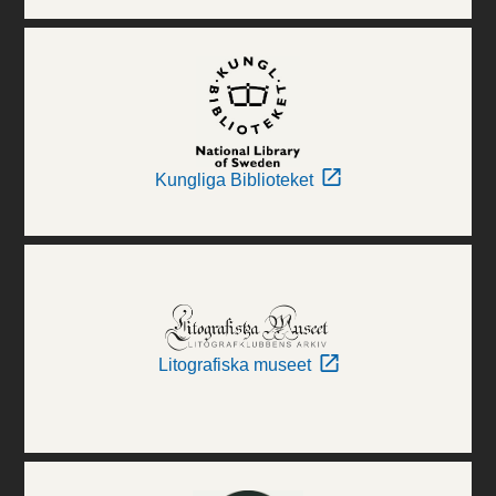
Kungliga Biblioteket
Litografiska museet