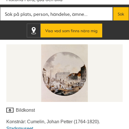
Fritextsök
Sök
Visa vad som finns nära mig
Bildkonst
Konstnär: Cumelin, Johan Petter (1764-1820).
Stadsmuseet