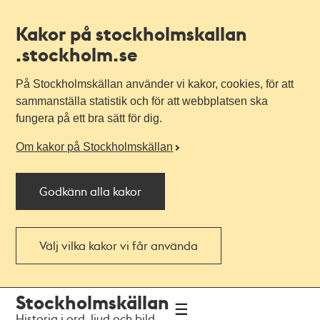
Kakor på stockholmskallan
.stockholm.se
På Stockholmskällan använder vi kakor, cookies, för att
sammanställa statistik och för att webbplatsen ska
fungera på ett bra sätt för dig.
Om kakor på Stockholmskällan
Godkänn alla kakor
Välj vilka kakor vi får använda
Till
Till
Stockholmskällan
navigationen
huvudinnehållet
Historia i ord, ljud och bild