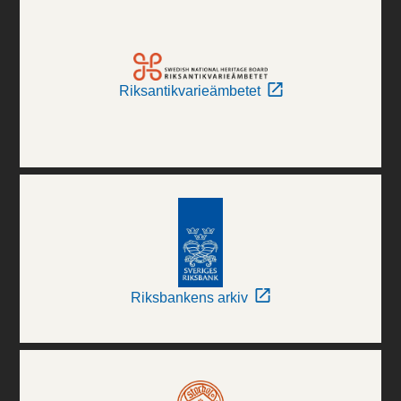
Riksantikvarieämbetet
Riksbankens arkiv