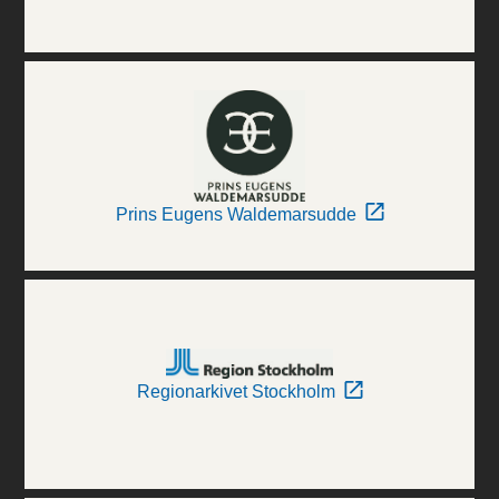
Prins Eugens Waldemarsudde
Regionarkivet Stockholm