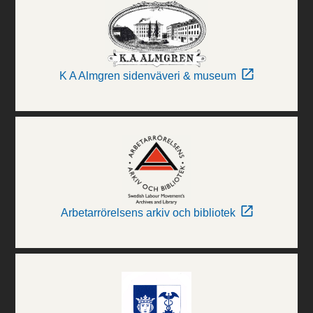
K A Almgren sidenväveri & museum
Arbetarrörelsens arkiv och bibliotek