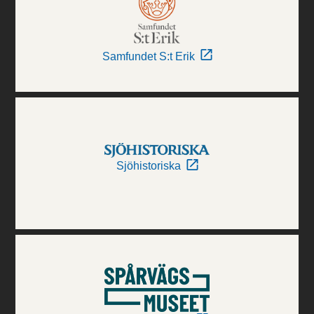
Samfundet S:t Erik
Sjöhistoriska