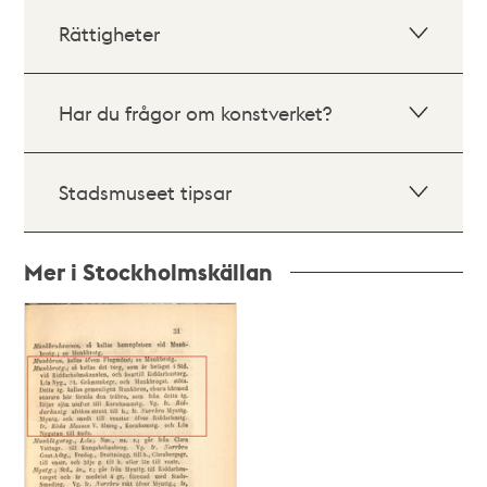
Rättigheter
Har du frågor om konstverket?
Stadsmuseet tipsar
Mer i Stockholmskällan
Relaterade
poster
och
teman