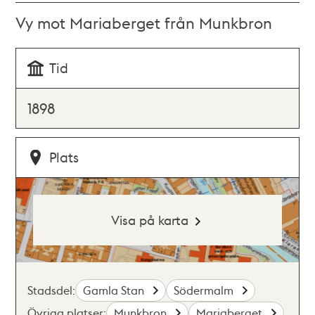
Vy mot Mariaberget från Munkbron
Tid
1898
Plats
Visa på karta
Stadsdel:
Gamla Stan
Södermalm
Övriga platser:
Munkbron
Mariaberget