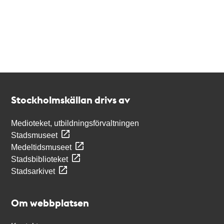
Kontakt
Stockholmskällan
Stockholmskällan drivs av
Medioteket, utbildningsförvaltningen
Stadsmuseet
Medeltidsmuseet
Stadsbiblioteket
Stadsarkivet
Om webbplatsen