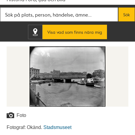
Fritextsök
Sök
Visa vad som finns nära mig
Foto
Fotograf: Okänd.
Stadsmuseet