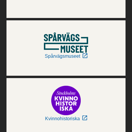
Spårvägsmuseet
Kvinnohistoriska