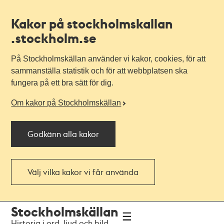
Kakor på stockholmskallan
.stockholm.se
På Stockholmskällan använder vi kakor, cookies, för att
sammanställa statistik och för att webbplatsen ska
fungera på ett bra sätt för dig.
Om kakor på Stockholmskällan
Godkänn alla kakor
Välj vilka kakor vi får använda
Till
Till
Stockholmskällan
navigationen
huvudinnehållet
Historia i ord, ljud och bild