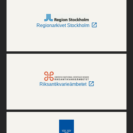
Regionarkivet Stockholm
Riksantikvarieämbetet