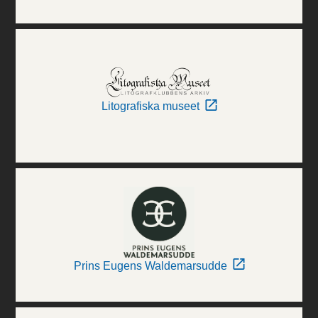
Litografiska museet
Prins Eugens Waldemarsudde