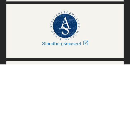
Strindbergsmuseet
Thielska Galleriet