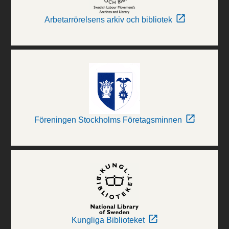
Arbetarrörelsens arkiv och bibliotek
Föreningen Stockholms Företagsminnen
Kungliga Biblioteket