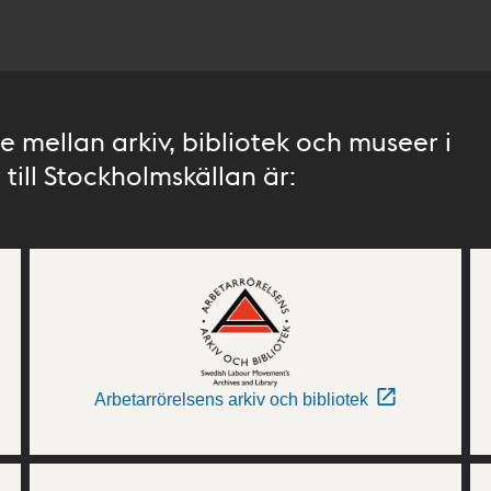
 mellan arkiv, bibliotek och museer i
till Stockholmskällan är:
Arbetarrörelsens arkiv och bibliotek