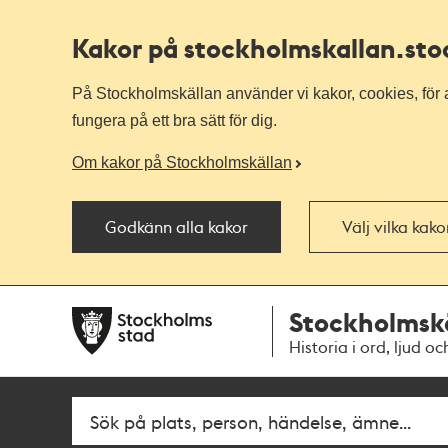
Kakor på stockholmskallan
.st
På Stockholmskällan använder vi kakor, cookies, för a
fungera på ett bra sätt för dig.
Om kakor på Stockholmskällan
Godkänn alla kakor
Välj vilka kak
Till
Till
Stockholmsk
navigationen
huvudinnehållet
Historia i ord, ljud oc
Fritextsök