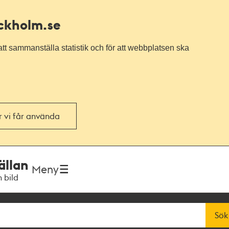
ockholm.se
tt sammanställa statistik och för att webbplatsen ska
or vi får använda
ällan
Meny
h bild
Sök