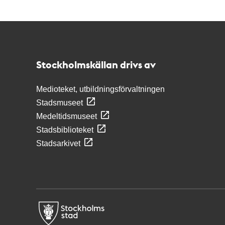
Kontakt
Stockholmskällan
Stockholmskällan drivs av
Medioteket, utbildningsförvaltningen
Stadsmuseet
Medeltidsmuseet
Stadsbiblioteket
Stadsarkivet