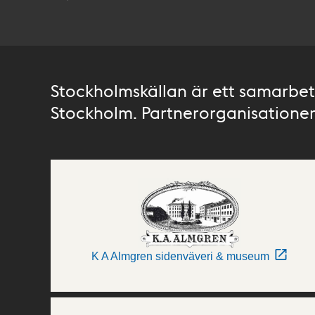
Stockholmskällan är ett samarbete
Stockholm. Partnerorganisationer 
K A Almgren sidenväveri & museum