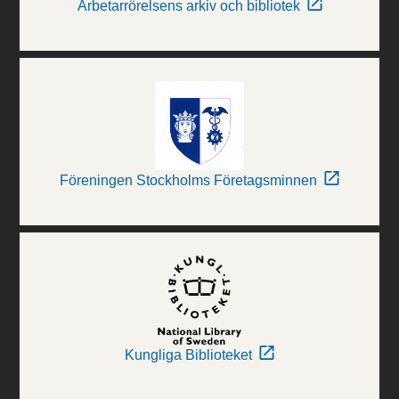
Arbetarrörelsens arkiv och bibliotek
Föreningen Stockholms Företagsminnen
Kungliga Biblioteket