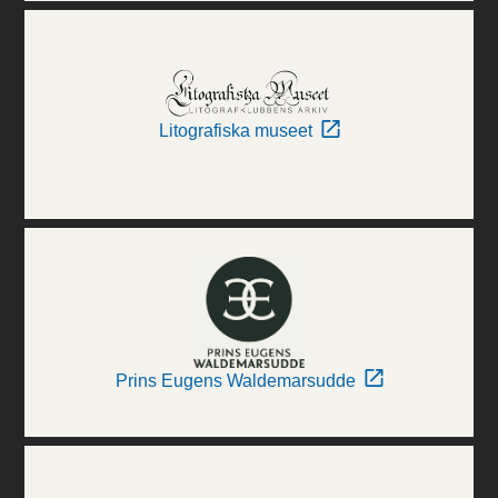
Litografiska museet
Prins Eugens Waldemarsudde