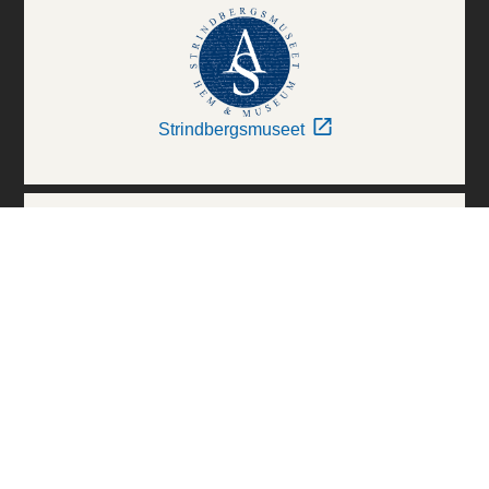
Strindbergsmuseet
Thielska Galleriet