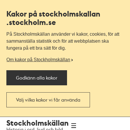
Kakor på stockholmskallan
.stockholm.se
På Stockholmskällan använder vi kakor, cookies, för att
sammanställa statistik och för att webbplatsen ska
fungera på ett bra sätt för dig.
Om kakor på Stockholmskällan
Godkänn alla kakor
Välj vilka kakor vi får använda
Till
Till
Stockholmskällan
navigationen
huvudinnehållet
Historia i ord, ljud och bild