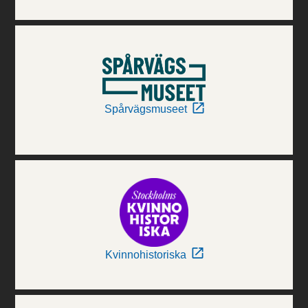
Spårvägsmuseet
Kvinnohistoriska