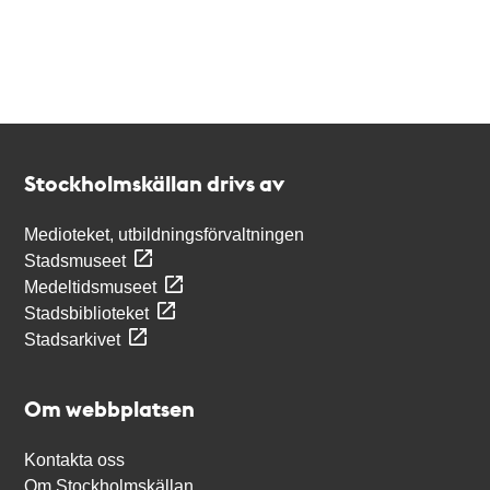
Kontakt
Stockholmskällan
Stockholmskällan drivs av
Medioteket, utbildningsförvaltningen
Stadsmuseet
Medeltidsmuseet
Stadsbiblioteket
Stadsarkivet
Om webbplatsen
Kontakta oss
Om Stockholmskällan