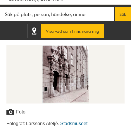
Fritextsök
Sök
Visa vad som finns nära mig
Foto
Fotograf: Larssons Ateljé.
Stadsmuseet