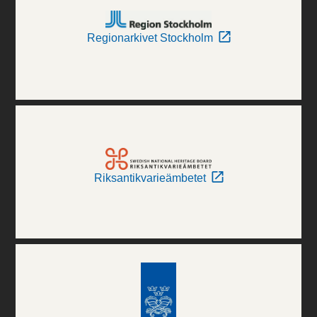
Regionarkivet Stockholm
Riksantikvarieämbetet