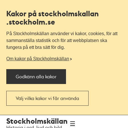
Kakor på stockholmskallan
.stockholm.se
På Stockholmskällan använder vi kakor, cookies, för att
sammanställa statistik och för att webbplatsen ska
fungera på ett bra sätt för dig.
Om kakor på Stockholmskällan
Godkänn alla kakor
Välj vilka kakor vi får använda
Till
Till
Stockholmskällan
navigationen
huvudinnehållet
Historia i ord, ljud och bild