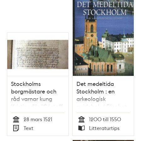
Stockholms
Det medeltida
borgmästare och
Stockholm : en
råd varnar kung
arkeologisk
Kristian för "Góstaff
guidebok / Elisabet
Ericsson" 1521
Regner
28 mars 1521
1200 till 1550
Tid
Tid
Text
Litteraturtips
Typ
Typ