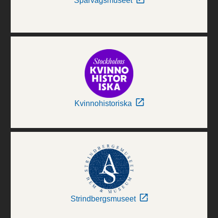
Spårvägsmuseet
Kvinnohistoriska
Strindbergsmuseet