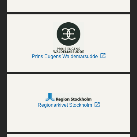
Prins Eugens Waldemarsudde
Regionarkivet Stockholm