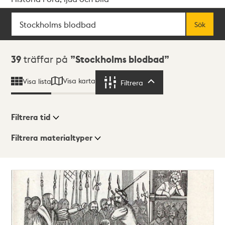
Sök
Fritextsök
Sök
Sökresultat
39
träffar på
Stockholms blodbad
Visa karta
Visa lista
Filtrera
Filtrera
Filtrera tid
Filtrera materialtyper
Visningsläge
Totalt
39
träffar
Lista
Karta