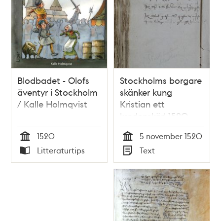
Blodbadet - Olofs
Stockholms borgare
äventyr i Stockholm
skänker kung
/ Kalle Holmqvist
Kristian ett
kredenskärl 1520
1520
5 november 1520
Tid
Tid
Litteraturtips
Text
Typ
Typ