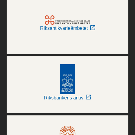
Riksantikvarieämbetet
Riksbankens arkiv