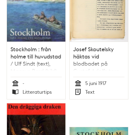
Stockholm : från
Josef Skoutelsky
holme till huvudstad
häktas vid
/ Ulf Sindt (text),
blodbadet på
Magnus Bard (bild)
Gustaf Adolfs torg
-
5 juni 1917
Tid
Tid
Litteraturtips
Text
Typ
Typ