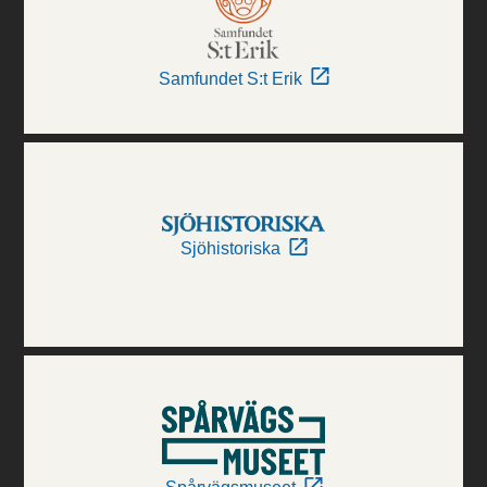
Samfundet S:t Erik
Sjöhistoriska