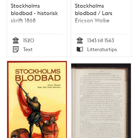
Stockholms
Stockholms
blodbad - historisk
blodbad / Lars
skrift 1868
Ericson Wolke
1520
1343 till 1563
Tid
Tid
Text
Litteraturtips
Typ
Typ