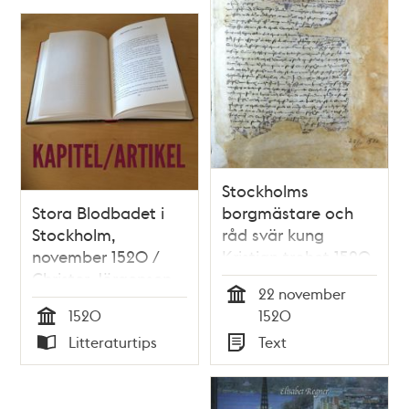
Stockholms
Stora Blodbadet i
borgmästare och
Stockholm,
råd svär kung
november 1520 /
Kristian trohet 1520
Christer Jörgensen
22 november
Tid
1520
1520
Tid
Litteraturtips
Text
Typ
Typ