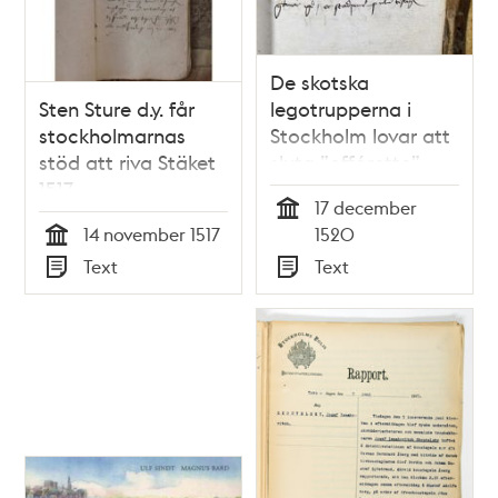
De skotska
Sten Sture d.y. får
legotrupperna i
stockholmarnas
Stockholm lovar att
stöd att riva Stäket
sluta ”offórette”
1517
stadens borgare
17 december
1520
Tid
14 november 1517
1520
Tid
Text
Text
Typ
Typ