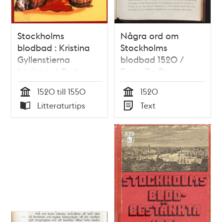
Stockholms
Några ord om
blodbad : Kristina
Stockholms
Gyllenstierna
blodbad 1520 /
berättar / Gudrun
Frans De Brun
Wessnert
1520 till 1550
1520
Tid
Tid
Litteraturtips
Text
Typ
Typ