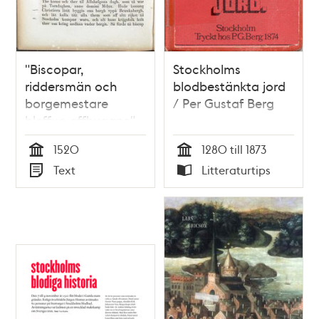
"Biscopar,
Stockholms
riddersmän och
blodbestänkta jord
borgemestare
/ Per Gustaf Berg
bleffuo affhuggne" -
Stockholms
1520
1280 till 1873
blodbad enligt
Tid
Tid
Text
Litteraturtips
Olaus Petri
Typ
Typ