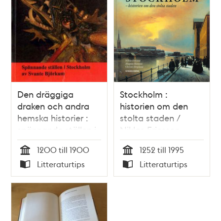
Den dräggiga
Stockholm :
draken och andra
historien om den
hemska historier :
stolta staden /
spännande ställen i
Niklas Ericsson,
Stockholm / Svante
Magnus Hansson,
1200 till 1900
1252 till 1995
Björkum
Christer Jörgensen
Tid
Tid
Litteraturtips
Litteraturtips
Typ
Typ