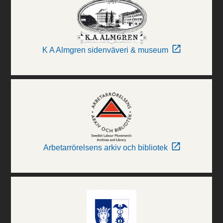
K A Almgren sidenväveri & museum
Arbetarrörelsens arkiv och bibliotek