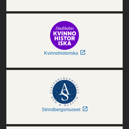
Kvinnohistoriska
Strindbergsmuseet