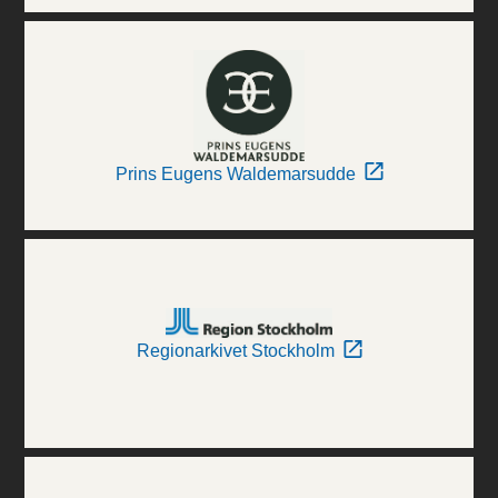
Prins Eugens Waldemarsudde
Regionarkivet Stockholm