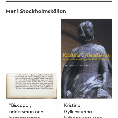
Mer i Stockholmskällan
Relaterade
poster
och
teman
"Biscopar,
Kristina
riddersmän och
Gyllenstierna :
borgemestare
kvinnan som stod