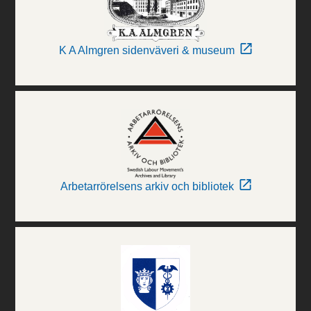
K A Almgren sidenväveri & museum
Arbetarrörelsens arkiv och bibliotek