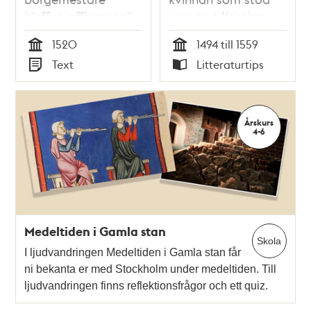
bleffuo affhuggne" -
upp mot Kristian
Stockholms
Tyrann / Marie-
1520
1494 till 1559
blodbad enligt
Louise Flemberg
Tid
Tid
Text
Litteraturtips
Olaus Petri
Typ
Typ
Årskurs
4-6
Medeltiden i Gamla stan
Skola
I ljudvandringen Medeltiden i Gamla stan får
ni bekanta er med Stockholm under medeltiden. Till
ljudvandringen finns reflektionsfrågor och ett quiz.