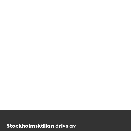
Kontakt
Stockholmskällan
Stockholmskällan drivs av