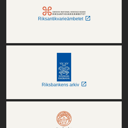
Riksantikvarieämbetet
Riksbankens arkiv