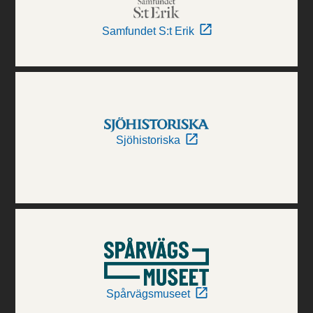
Samfundet S:t Erik
Sjöhistoriska
Spårvägsmuseet