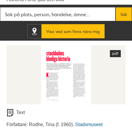
Fritextsök
Sök
Visa vad som finns nära mig
Text
Författare: Rodhe, Tina (f. 1960).
Stadsmuseet