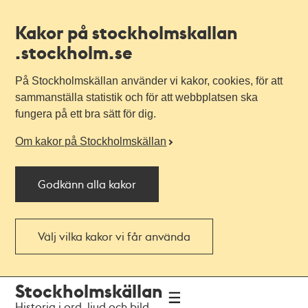
Kakor på stockholmskallan
.stockholm.se
På Stockholmskällan använder vi kakor, cookies, för att
sammanställa statistik och för att webbplatsen ska
fungera på ett bra sätt för dig.
Om kakor på Stockholmskällan
Godkänn alla kakor
Välj vilka kakor vi får använda
Till
Till
Stockholmskällan
navigationen
huvudinnehållet
Historia i ord, ljud och bild