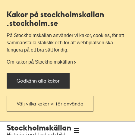
Kakor på stockholmskallan
.stockholm.se
På Stockholmskällan använder vi kakor, cookies, för att
sammanställa statistik och för att webbplatsen ska
fungera på ett bra sätt för dig.
Om kakor på Stockholmskällan
Godkänn alla kakor
Välj vilka kakor vi får använda
Till
Till
Stockholmskällan
navigationen
huvudinnehållet
Historia i ord, ljud och bild