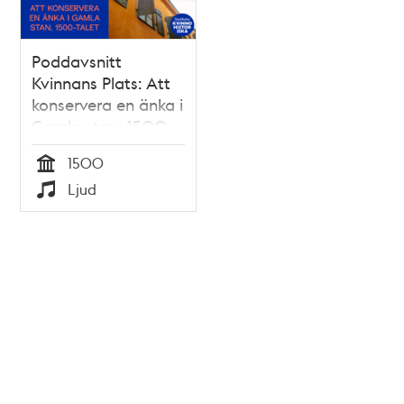
Poddavsnitt
Kvinnans Plats: Att
konservera en änka i
Gamla stan, 1500-
talet
1500
Tid
Ljud
Typ