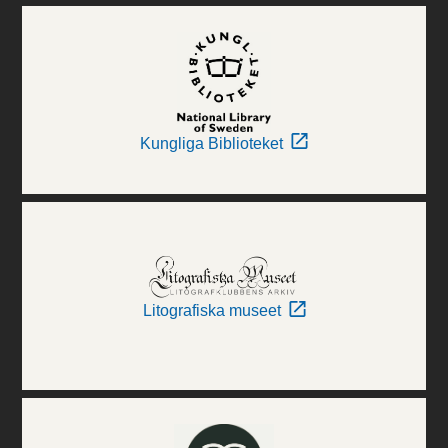
Kungliga Biblioteket
Litografiska museet