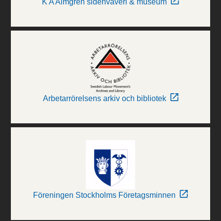
K A Almgren sidenväveri & museum
Arbetarrörelsens arkiv och bibliotek
Föreningen Stockholms Företagsminnen