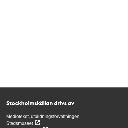
Kontakt
Stockholmskällan
Stockholmskällan drivs av
Medioteket, utbildningsförvaltningen
Stadsmuseet