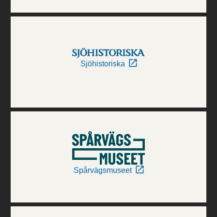
Sjöhistoriska
Spårvägsmuseet