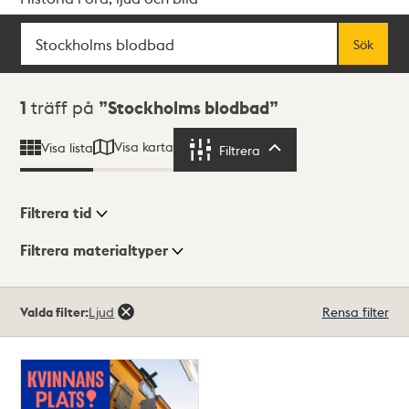
Sök
Fritextsök
Sök
Sökresultat
1
träff på
Stockholms blodbad
Visa karta
Visa lista
Filtrera
Filtrera
Filtrera tid
Filtrera materialtyper
Visningsläge
Totalt
Valda filter:
Ljud
Rensa filter
1
träffar
Lista
Karta