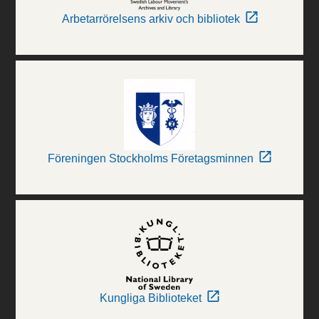
Arbetarrörelsens arkiv och bibliotek
Föreningen Stockholms Företagsminnen
Kungliga Biblioteket