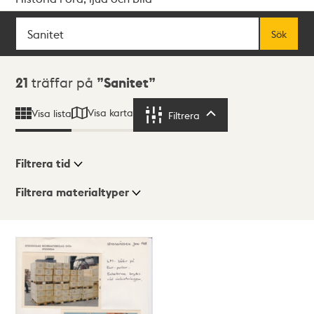
Sök
Fritextsök
Sök
Sökresultat
21
träffar på
Sanitet
Visa karta
Visa lista
Filtrera
Filtrera
Filtrera tid
Filtrera materialtyper
Visningsläge
Totalt
21
träffar
Lista
Karta