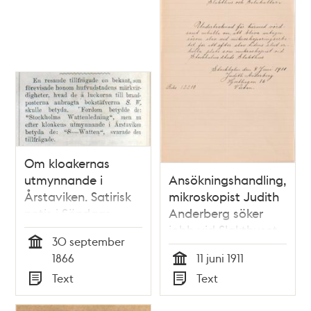
Om kloakernas
utmynnande i
Ansökningshandling,
Årstaviken. Satirisk
mikroskopist Judith
notis i Söndags-
Anderberg söker
Nisse – Illustreradt
jobb vid Slakthuset
30 september
Veckoblad för
1911
Tid
1866
11 juni 1911
Skämt, Humor och
Tid
Text
Text
Satir, nr 40, den 30
Typ
Typ
september 1866