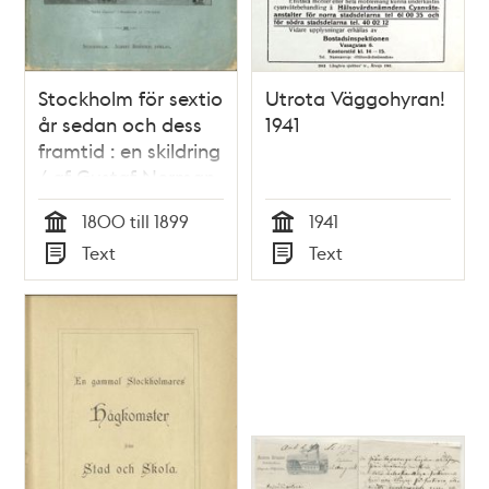
Stockholm för sextio
Utrota Väggohyran!
år sedan och dess
1941
framtid : en skildring
/ af Gustaf Nerman
1800 till 1899
1941
Tid
Tid
Text
Text
Typ
Typ