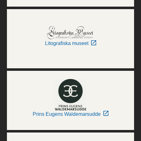
Litografiska museet
Prins Eugens Waldemarsudde