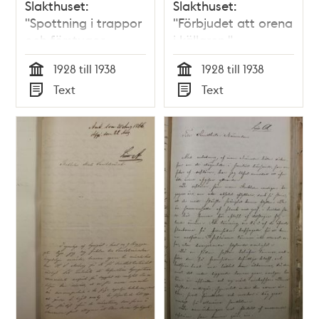
Slakthuset:
Slakthuset:
"Spottning i trappor
"Förbjudet att orena
och förstugor
i källaren."
förbjudes"
1928 till 1938
1928 till 1938
Tid
Tid
Text
Text
Typ
Typ