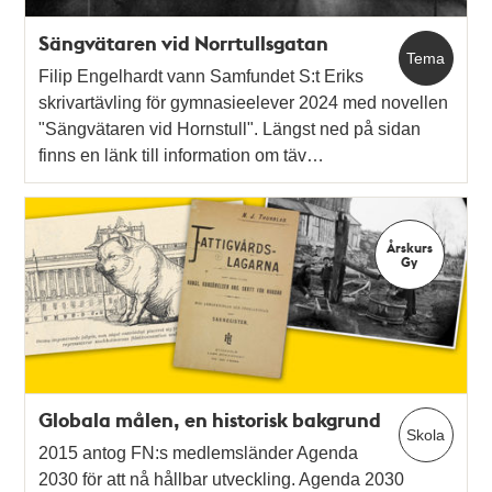
Sängvätaren vid Norrtullsgatan
Tema
Filip Engelhardt vann Samfundet S:t Eriks
skrivartävling för gymnasieelever 2024 med novellen
"Sängvätaren vid Hornstull". Längst ned på sidan
finns en länk till information om täv…
Årskurs
Gy
Globala målen, en historisk bakgrund
Skola
2015 antog FN:s medlemsländer Agenda
2030 för att nå hållbar utveckling. Agenda 2030