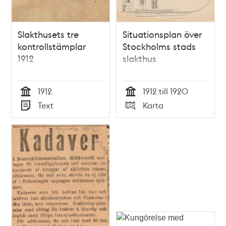
Slakthusets tre
Situationsplan över
kontrollstämplar
Stockholms stads
1912
slakthus
1912
1912 till 1920
Tid
Tid
Text
Karta
Typ
Typ