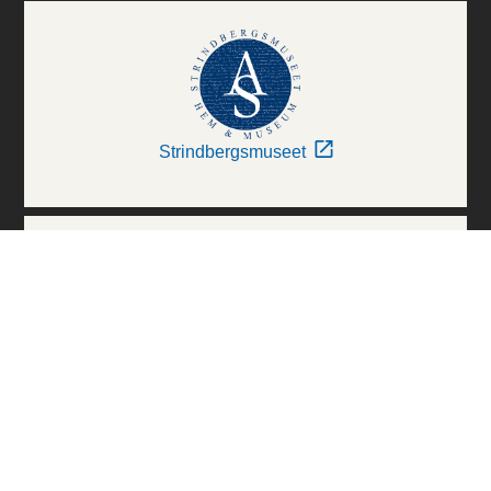
Strindbergsmuseet
Thielska Galleriet