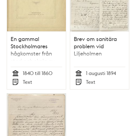
En gammal
Brev om sanitära
Stockholmares
problem vid
hågkomster från
Liljeholmen
stad och skola av
Olof Arvid
1840 till 1860
1 augusti 1894
Stridsberg
Tid
Tid
Text
Text
Typ
Typ