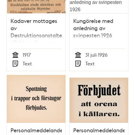
Kadaver mottages
Kungörelse med
av
anledning av
Destruktionsanstalten
svinpesten 1926
i Riddersvik - annons
1917
1917
31 juli 1926
Tid
Tid
Text
Text
Typ
Typ
Personalmeddelande
Personalmeddelande