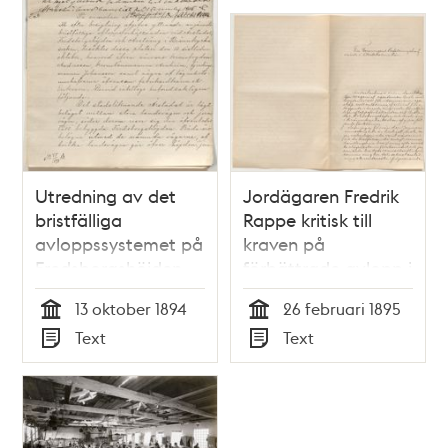
Utredning av det
Jordägaren Fredrik
bristfälliga
Rappe kritisk till
avloppssystemet på
kraven på
Fredsborgshöjden,
förbättrade avlopp i
vid Årstaäng,
Liljeholmstrakten
13 oktober 1894
26 februari 1895
Årstadal och
Tid
Tid
Text
Text
Grönbrink
Typ
Typ