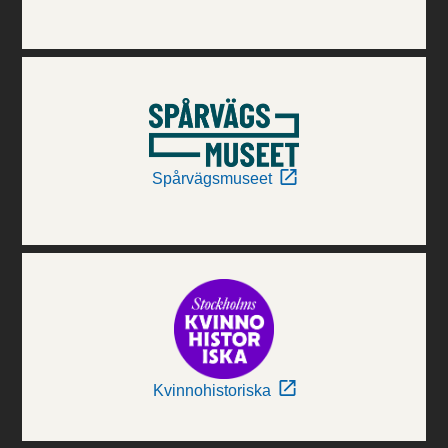
Spårvägsmuseet
Kvinnohistoriska