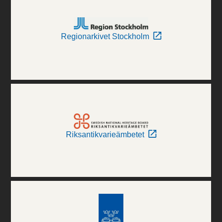
Regionarkivet Stockholm
Riksantikvarieämbetet