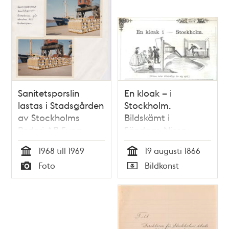
Sanitetsporslin
En kloak – i
lastas i Stadsgården
Stockholm.
av Stockholms
Bildskämt i
Rederi AB Svea
Söndags-Nisse –
Illustreradt
1968 till 1969
19 augusti 1866
Veckoblad för
Tid
Tid
Foto
Bildkonst
Skämt, Humor och
Typ
Typ
Satir, nr 34, den 19
augusti 1866