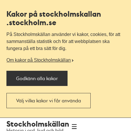
Kakor på stockholmskallan
.stockholm.se
På Stockholmskällan använder vi kakor, cookies, för att
sammanställa statistik och för att webbplatsen ska
fungera på ett bra sätt för dig.
Om kakor på Stockholmskällan
Godkänn alla kakor
Välj vilka kakor vi får använda
Till
Till
Stockholmskällan
navigationen
huvudinnehållet
Historia i ord, ljud och bild