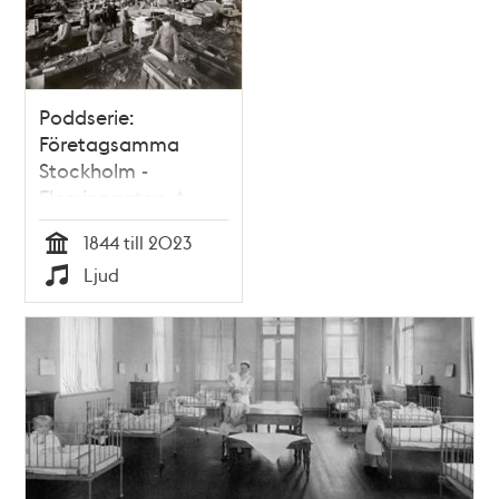
Poddserie:
Företagsamma
Stockholm -
Fleminggatan 4,
Bolinders Mekaniska
1844 till 2023
Verkstad
Tid
Ljud
Typ