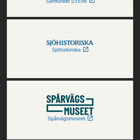
Samfundet S:t Erik
Sjöhistoriska
Spårvägsmuseet