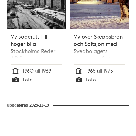
Vy söderut. Till
Vy över Skeppsbron
höger bl a
och Saltsjön med
Stockholms Rederi
Sveabolagets
AB Sveas
passagerarfartyg
huvudkontor vid
Svea Jarl.
1960 till 1969
1965 till 1975
Skeppsbron 28.
Tid
Tid
Foto
Foto
Typ
Typ
Uppdaterad
2025-12-19