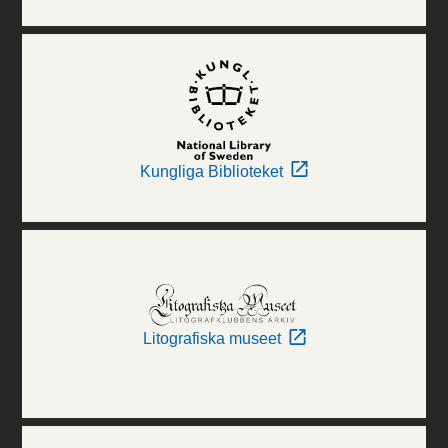
Kungliga Biblioteket
Litografiska museet