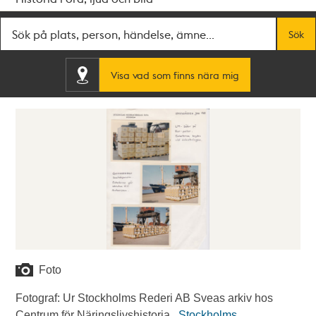
Fritextsök
Sök
Visa vad som finns nära mig
Foto
Fotograf: Ur Stockholms Rederi AB Sveas arkiv hos
Centrum för Näringslivshistoria..
Stockholms