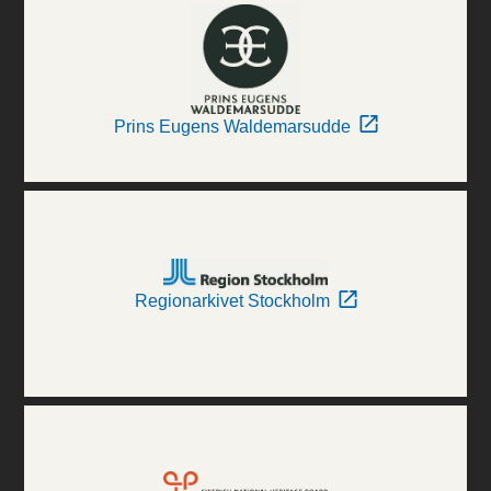
Prins Eugens Waldemarsudde
Regionarkivet Stockholm