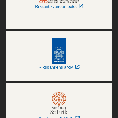
Riksantikvarieämbetet
Riksbankens arkiv