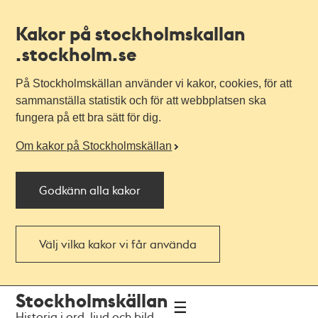
Kakor på stockholmskallan
.stockholm.se
På Stockholmskällan använder vi kakor, cookies, för att
sammanställa statistik och för att webbplatsen ska
fungera på ett bra sätt för dig.
Om kakor på Stockholmskällan
Godkänn alla kakor
Välj vilka kakor vi får använda
Till
Till
Stockholmskällan
navigationen
huvudinnehållet
Historia i ord, ljud och bild