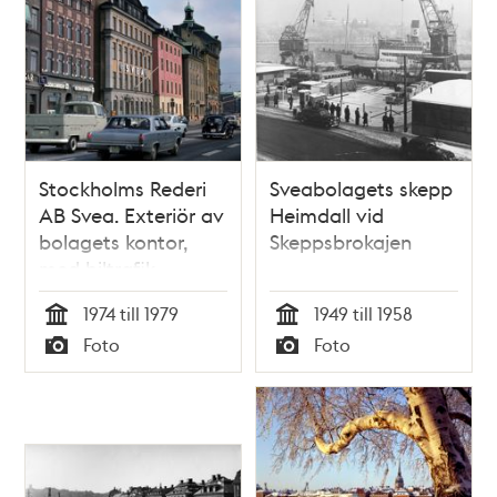
Stockholms Rederi
Sveabolagets skepp
AB Svea. Exteriör av
Heimdall vid
bolagets kontor,
Skeppsbrokajen
med biltrafik.
1974 till 1979
1949 till 1958
Tid
Tid
Foto
Foto
Typ
Typ