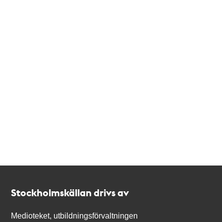
Kontakt
Stockholmskällan
Stockholmskällan drivs av
Medioteket, utbildningsförvaltningen