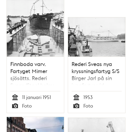
teman
Finnboda varv.
Rederi Sveas nya
Fartyget Mimer
kryssningsfartyg S/S
sjösätts. Rederi
Birger Jarl på sin
Sveas (Stockholms
jungfrutur vid
Rederi AB Svea)
Norrström.
11 januari 1951
1953
nybyggda
Tid
Tid
Foto
Foto
lastmotorfartyg,
Typ
Typ
den fjärde i serien
av liknande fartyg