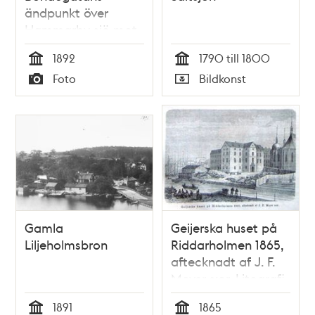
ändpunkt över
Hammarby sjö mot
Klippan med
1892
1790 till 1800
kvarnen
Tid
Tid
Foto
Bildkonst
Typ
Typ
Gamla
Geijerska huset på
Liljeholmsbron
Riddarholmen 1865,
aftecknadt af J. F.
Meyer s:or. Litografi
i Illustrerad Tidning,
1891
1865
nr 45 den 11