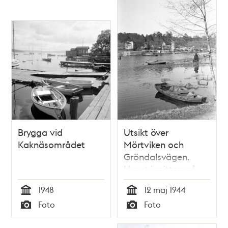
Brygga vid
Utsikt över
Kaknäsområdet
Mörtviken och
Gröndalsvägen.
Huset i mitten på
bilden har adressen
1948
12 maj 1944
Gröndalsvägen 152
Tid
Tid
Foto
Foto
Typ
Typ