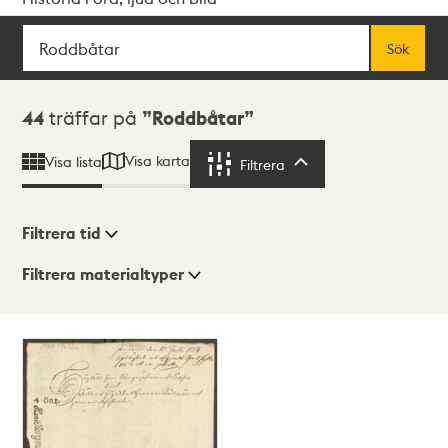
Sök
Fritextsök
Sök
Sökresultat
44
träffar på
Roddbåtar
Visa karta
Visa lista
Filtrera
Filtrera
Filtrera tid
Filtrera materialtyper
Visningsläge
Totalt
44
träffar
Lista
Karta