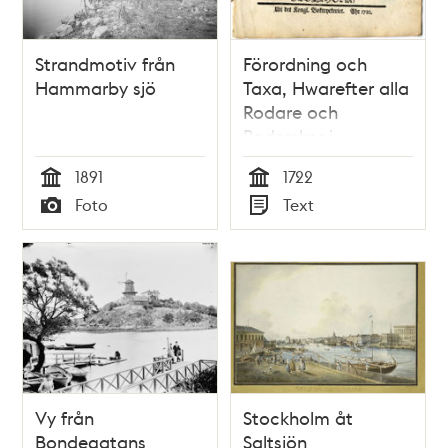
Strandmotiv från
Förordning och
Hammarby sjö
Taxa, Hwarefter alla
Rodare och
Roderskor i
Stockholm hafwer
1891
1722
för en Båth, både i
Tid
Tid
Foto
Text
Salt Siön och
Typ
Typ
Mälaren at undfå
sin Rodare-Löhn,
neml. til efterskrefne
Platser och Orter.
Dat. Stockholms
Rådhus den 2. April
Åhr 1722.
Vy från
Stockholm åt
Bondegatans
Saltsjön