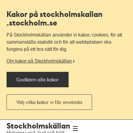
Kakor på stockholmskallan
.stockholm.se
På Stockholmskällan använder vi kakor, cookies, för att
sammanställa statistik och för att webbplatsen ska
fungera på ett bra sätt för dig.
Om kakor på Stockholmskällan
Godkänn alla kakor
Välj vilka kakor vi får använda
Till
Till
Stockholmskällan
navigationen
huvudinnehållet
Historia i ord, ljud och bild