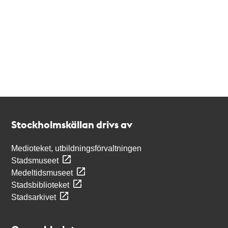
Kontakt
Stockholmskällan
Stockholmskällan drivs av
Medioteket, utbildningsförvaltningen
Stadsmuseet
Medeltidsmuseet
Stadsbiblioteket
Stadsarkivet