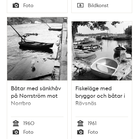
Tid
Tid
Foto
Bildkonst
november 1865.
Typ
Typ
Båtar med sänkhåv
Fiskeläge med
på Norrström mot
bryggor och båtar i
Norrbro
Rävsnäs
1960
1961
Tid
Tid
Foto
Foto
Typ
Typ