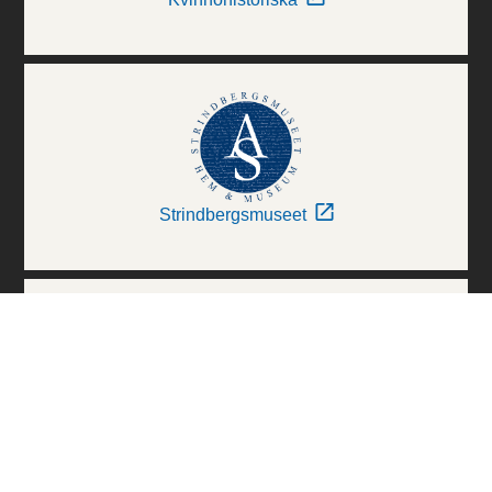
Strindbergsmuseet
Thielska Galleriet