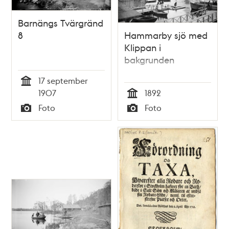
Barnängs Tvärgränd
8
Hammarby sjö med
Klippan i
bakgrunden
17 september
Tid
1907
1892
Tid
Foto
Foto
Typ
Typ