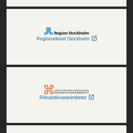
Regionarkivet Stockholm
Riksantikvarieämbetet