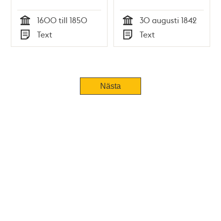
båtskjuts
1600 till 1850
30 augusti 1842
Tid
Tid
Text
Text
Typ
Typ
Nästa