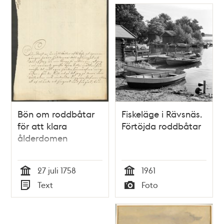
Bön om roddbåtar
Fiskeläge i Rävsnäs.
för att klara
Förtöjda roddbåtar
ålderdomen
27 juli 1758
1961
Tid
Tid
Text
Foto
Typ
Typ