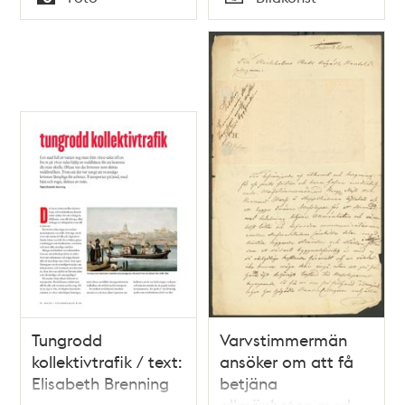
Typ
Typ
Tungrodd
Varvstimmermän
kollektivtrafik / text:
ansöker om att få
Elisabeth Brenning
betjäna
allmänheten med