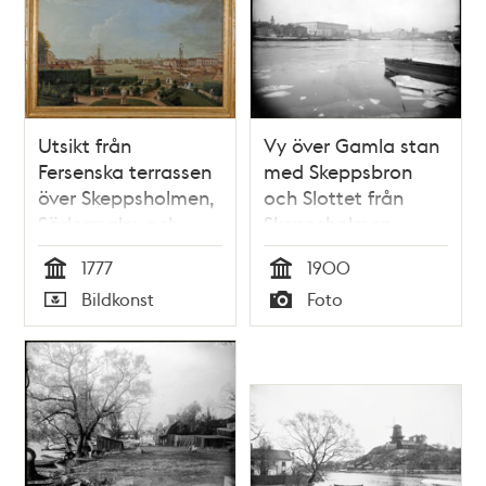
Utsikt från
Vy över Gamla stan
Fersenska terrassen
med Skeppsbron
över Skeppsholmen,
och Slottet från
Södermalm och
Skeppsholmen
Staden
1777
1900
Tid
Tid
Bildkonst
Foto
Typ
Typ