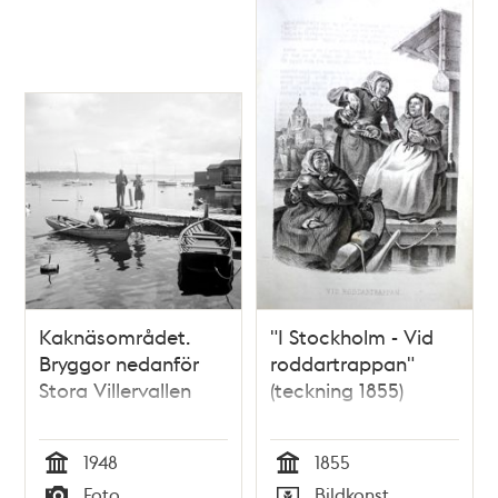
Kaknäsområdet.
"I Stockholm - Vid
Bryggor nedanför
roddartrappan"
Stora Villervallen
(teckning 1855)
1948
1855
Tid
Tid
Foto
Bildkonst