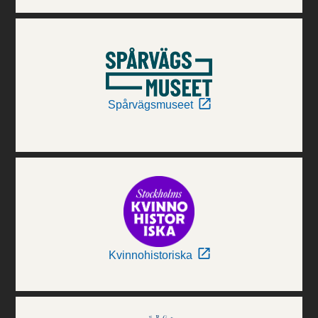
Spårvägsmuseet
Kvinnohistoriska