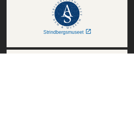
Strindbergsmuseet
Thielska Galleriet