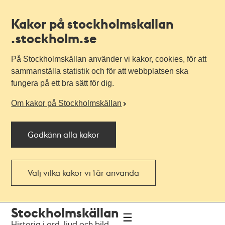
Kakor på stockholmskallan
.stockholm.se
På Stockholmskällan använder vi kakor, cookies, för att
sammanställa statistik och för att webbplatsen ska
fungera på ett bra sätt för dig.
Om kakor på Stockholmskällan
Godkänn alla kakor
Välj vilka kakor vi får använda
Till
Till
Stockholmskällan
navigationen
huvudinnehållet
Historia i ord, ljud och bild