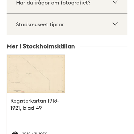
Har du frågor om fotografiet?
Stadsmuseet tipsar
Mer i Stockholmskällan
Relaterade
poster
och
teman
Registerkartan 1918-
1921, blad 49