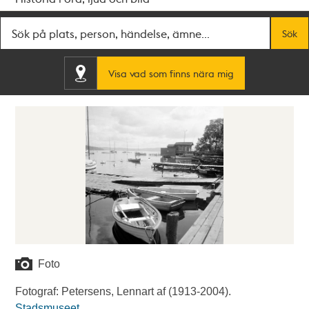
Fritextsök
Sök
Visa vad som finns nära mig
Foto
Fotograf: Petersens, Lennart af (1913-2004).
Stadsmuseet