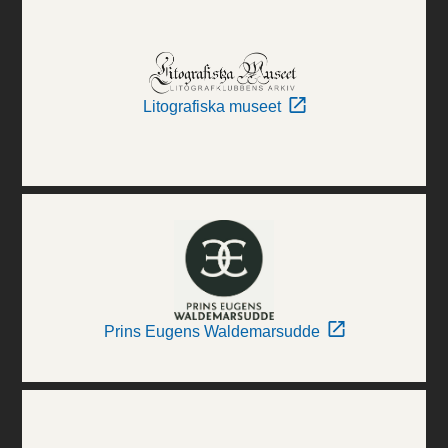
Litografiska museet
Prins Eugens Waldemarsudde