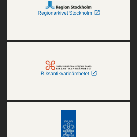
Regionarkivet Stockholm
Riksantikvarieämbetet