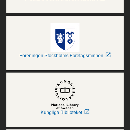
Föreningen Stockholms Företagsminnen
Kungliga Biblioteket