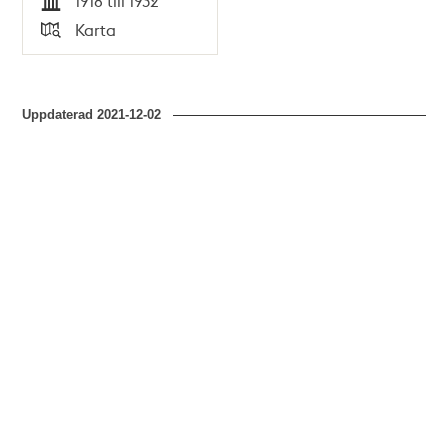
1918 till 1932
Tid
Karta
Typ
Uppdaterad
2021-12-02