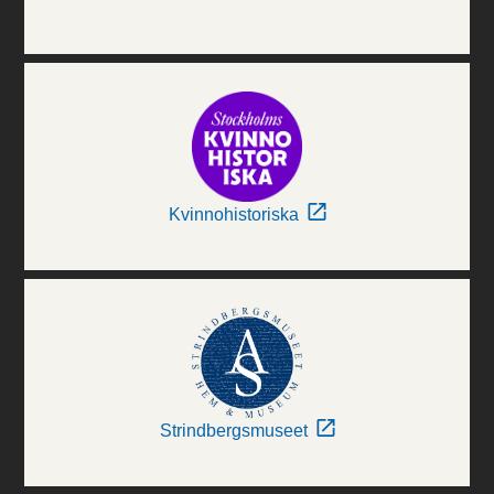
Kvinnohistoriska
Strindbergsmuseet