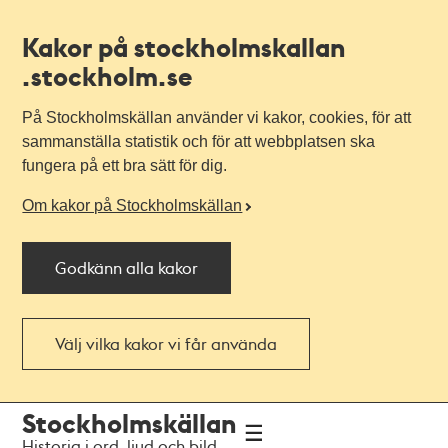
Kakor på stockholmskallan
.stockholm.se
På Stockholmskällan använder vi kakor, cookies, för att
sammanställa statistik och för att webbplatsen ska
fungera på ett bra sätt för dig.
Om kakor på Stockholmskällan
Godkänn alla kakor
Välj vilka kakor vi får använda
Till
Till
Stockholmskällan
navigationen
huvudinnehållet
Historia i ord, ljud och bild