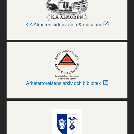
K A Almgren sidenväveri & museum
Arbetarrörelsens arkiv och bibliotek