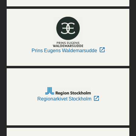
Prins Eugens Waldemarsudde
Regionarkivet Stockholm