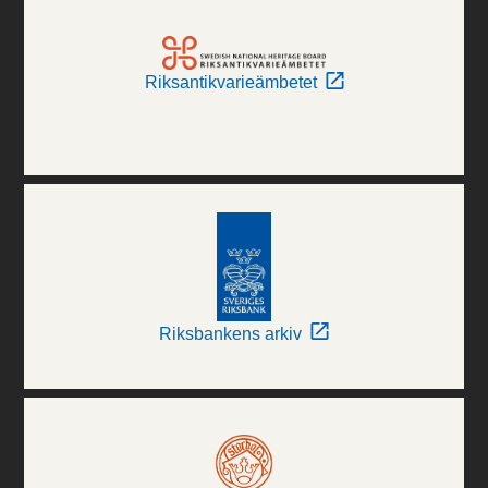
Riksantikvarieämbetet
Riksbankens arkiv