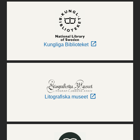
Kungliga Biblioteket
Litografiska museet