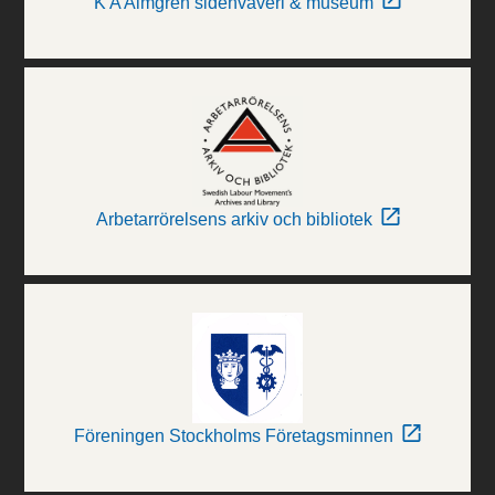
K A Almgren sidenväveri & museum
Arbetarrörelsens arkiv och bibliotek
Föreningen Stockholms Företagsminnen