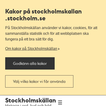
Kakor på stockholmskallan
.stockholm.se
På Stockholmskällan använder vi kakor, cookies, för att
sammanställa statistik och för att webbplatsen ska
fungera på ett bra sätt för dig.
Om kakor på Stockholmskällan
Godkänn alla kakor
Välj vilka kakor vi får använda
Till
Till
Stockholmskällan
navigationen
huvudinnehållet
Historia i ord, ljud och bild