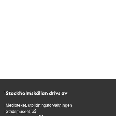
Kontakt
Stockholmskällan
Stockholmskällan drivs av
Medioteket, utbildningsförvaltningen
Stadsmuseet