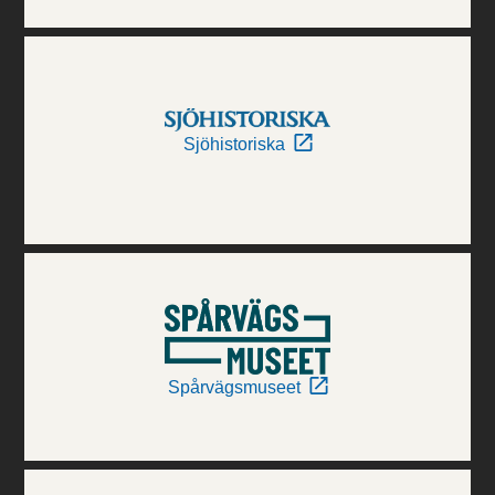
Sjöhistoriska
Spårvägsmuseet