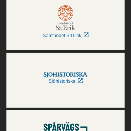
Samfundet S:t Erik
Sjöhistoriska