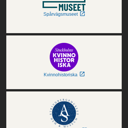
Spårvägsmuseet
Kvinnohistoriska