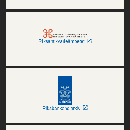
Riksantikvarieämbetet
Riksbankens arkiv