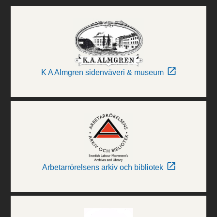
K A Almgren sidenväveri & museum
Arbetarrörelsens arkiv och bibliotek