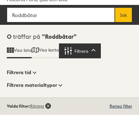
Sök
Fritextsök
Sök
Sökresultat
0
träffar på
Roddbåtar
Visa karta
Visa lista
Filtrera
Filtrera
Filtrera tid
Filtrera materialtyper
Visningsläge
Totalt
Valda filter:
Ritning
Rensa filter
0
träffar
Lista
Karta