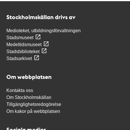
Kontakt
Stockholmskällan
Stockholmskällan drivs av
Medioteket, utbildningsförvaltningen
Stadsmuseet
Medeltidsmuseet
Stadsbiblioteket
Stadsarkivet
Om webbplatsen
Kontakta oss
Om Stockholmskällan
Tillgänglighetsredogörelse
Om kakor på webbplatsen
Sociala medier