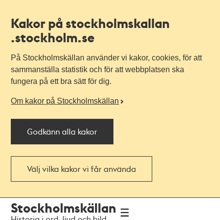
Kakor på stockholmskallan
.stockholm.se
På Stockholmskällan använder vi kakor, cookies, för att
sammanställa statistik och för att webbplatsen ska
fungera på ett bra sätt för dig.
Om kakor på Stockholmskällan
Godkänn alla kakor
Välj vilka kakor vi får använda
Till
Till
Stockholmskällan
navigationen
huvudinnehållet
Historia i ord, ljud och bild