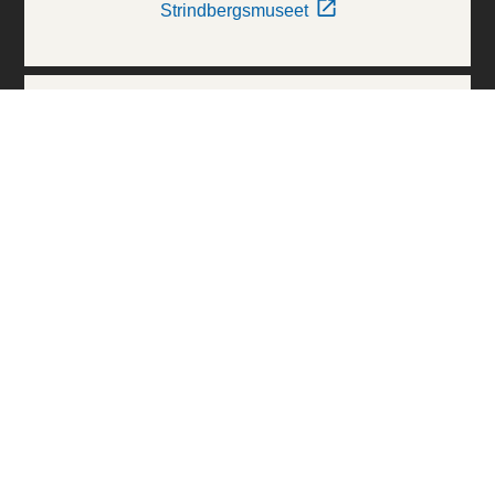
Strindbergsmuseet
Thielska Galleriet
Världskulturmuseerna