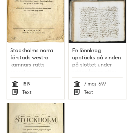
Stockholms norra
En lönnkrog
förstads westra
upptäcks på vinden
kämnärs-rätts
på slottet under
ransaknings-
rättegången efter
protocoll, hållna
den stora
1819
7 maj 1697
den 27 september,
slottsbranden 1697
Tid
Tid
Text
Text
samt, å
Typ
Typ
Smedjegården, den
9 och 11 october
1819, rörande de af
länsmannen
Röösgren inom