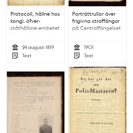
Protocoll, hållne hos
Porträttrullor över
kongl. öfver-
frigivna straffångar
ståthållare-embetet
på Centralfängelset
för police-ärender
Långholmen
vid undersökningen
24 augusti 1819
1901
angående det af
Tid
Tid
Text
Text
skomakare-
Typ
Typ
lärlingen Carl Eric
Vesterlund å
skräddare-gesällen
Peter Askbom den
24 augusti 1819
föröfvade mord.