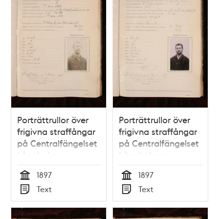
följande species
facti [.]
(Rubr.)/(Zacharias
Fagerlund.) :
(Stockholm
Porträttrullor över
Porträttrullor över
frigivna straffångar
frigivna straffångar
på Centralfängelset
på Centralfängelset
Långholmen
Långholmen
1897
1897
Tid
Tid
Text
Text
Typ
Typ