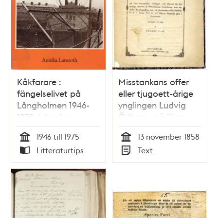
Kåkfarare :
Misstankans offer
fängelselivet på
eller tjugoett-årige
Långholmen 1946-
ynglingen Ludvig
1975 / Annika
Ödberg, på lösa
Lamroth
misstankar ...
1946 till 1975
13 november 1858
Tid
Tid
Litteraturtips
Text
Typ
Typ