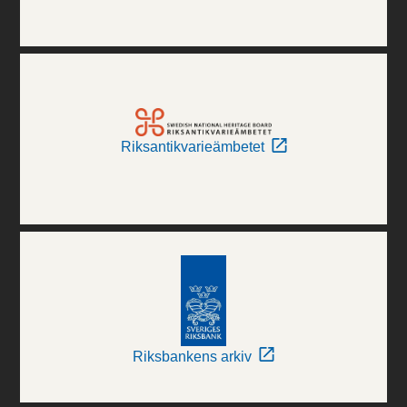
Riksantikvarieämbetet
Riksbankens arkiv