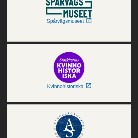
Spårvägsmuseet
Kvinnohistoriska