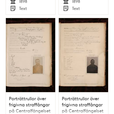
1898
1898
Tid
Tid
Text
Text
Typ
Typ
Porträttrullor över
Porträttrullor över
frigivna straffångar
frigivna straffångar
på Centralfängelset
på Centralfängelset