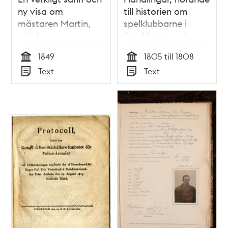
ny visa om
till historien om
mästaren Martin,
spelklubbarne i
och hans
Stockholm, och
närvarande
deras bedröfliga
1849
1805 till 1808
belägenhet
följder
Tid
Tid
Text
Text
Typ
Typ