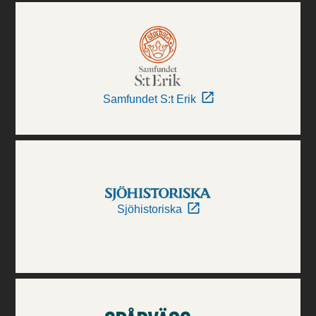
Samfundet S:t Erik
Sjöhistoriska