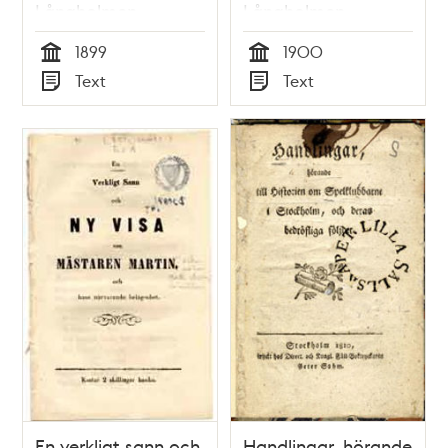
Långholmen
Långholmen
1899
1900
Tid
Tid
Text
Text
Typ
Typ
En verkligt sann och
Handlingar, hörande