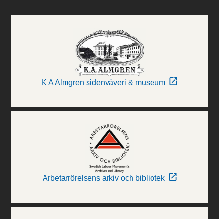
K A Almgren sidenväveri & museum
Arbetarrörelsens arkiv och bibliotek