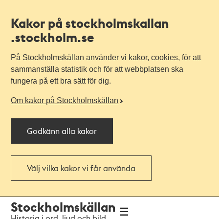
Kakor på stockholmskallan
.stockholm.se
På Stockholmskällan använder vi kakor, cookies, för att
sammanställa statistik och för att webbplatsen ska
fungera på ett bra sätt för dig.
Om kakor på Stockholmskällan
Godkänn alla kakor
Välj vilka kakor vi får använda
Till
Till
Stockholmskällan
navigationen
huvudinnehållet
Historia i ord, ljud och bild