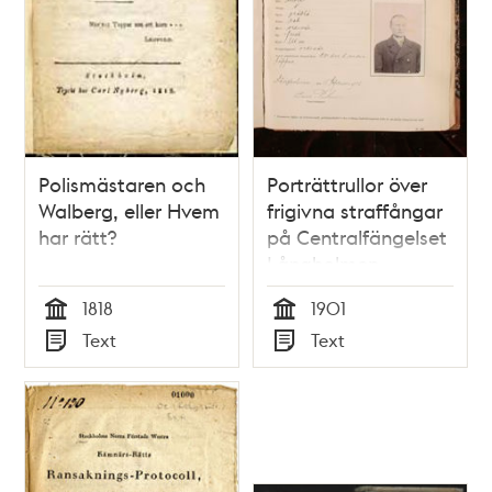
Polismästaren och
Porträttrullor över
Walberg, eller Hvem
frigivna straffångar
har rätt?
på Centralfängelset
Långholmen
1818
1901
Tid
Tid
Text
Text
Typ
Typ