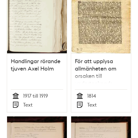
Handlingar rörande
För att upplysa
tjuven Axel Holm
allmänheten om
orsaken till
undertecknads
uppförande å
1917 till 1919
1814
förteckningen öfwer
Tid
Tid
Text
Text
de till answar för
Typ
Typ
lurendrägeri och
tullförsnillning år
1813 bötfällde
personer meddelas