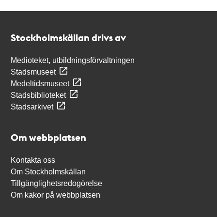
Kontakt
Stockholmskällan
Stockholmskällan drivs av
Medioteket, utbildningsförvaltningen
Stadsmuseet
Medeltidsmuseet
Stadsbiblioteket
Stadsarkivet
Om webbplatsen
Kontakta oss
Om Stockholmskällan
Tillgänglighetsredogörelse
Om kakor på webbplatsen