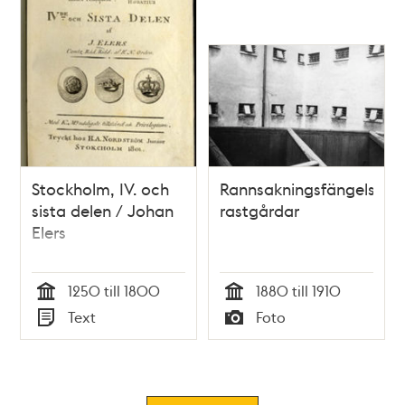
nämnda häkte
verkställda pinliga
förhör.
Stockholm, IV. och
Rannsakningsfängelsets
sista delen / Johan
rastgårdar
Elers
1250 till 1800
1880 till 1910
Tid
Tid
Text
Foto
Typ
Typ