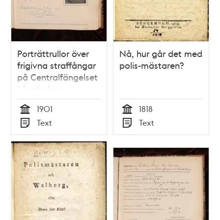
Porträttrullor över
Nå, hur går det med
frigivna straffångar
polis-mästaren?
på Centralfängelset
Långholmen
1901
1818
Tid
Tid
Text
Text
Typ
Typ