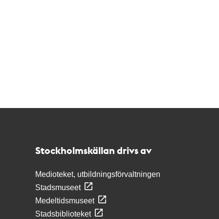
Kontakt
Stockholmskällan
Stockholmskällan drivs av
Medioteket, utbildningsförvaltningen
Stadsmuseet
Medeltidsmuseet
Stadsbiblioteket