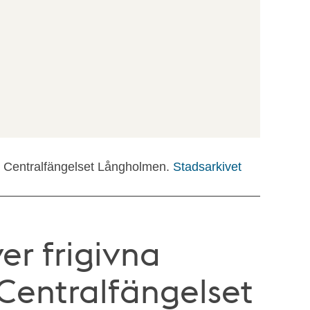
e: Centralfängelset Långholmen.
Stadsarkivet
ver frigivna
Centralfängelset