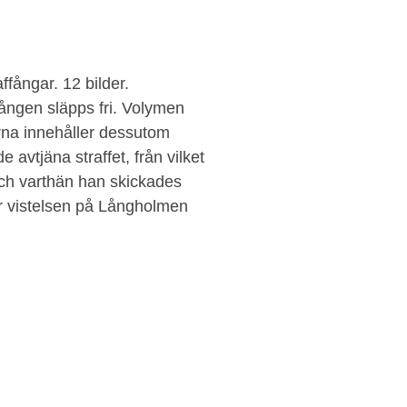
affångar. 12 bilder.
ången släpps fri. Volymen
rna innehåller dessutom
 avtjäna straffet, från vilket
och varthän han skickades
r vistelsen på Långholmen