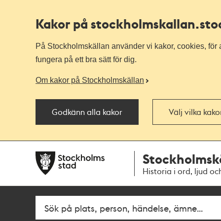
Kakor på stockholmskallan
.st
På Stockholmskällan använder vi kakor, cookies, för a
fungera på ett bra sätt för dig.
Om kakor på Stockholmskällan
Godkänn alla kakor
Välj vilka kak
Till
Till
Stockholmsk
navigationen
huvudinnehållet
Historia i ord, ljud oc
Fritextsök