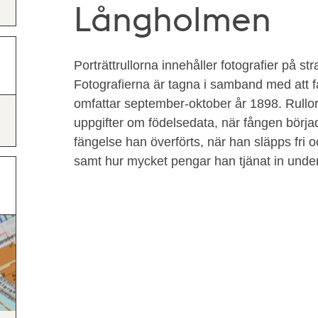
Långholmen
Porträttrullorna innehåller fotografier på str
Fotografierna är tagna i samband med att f
omfattar september-oktober år 1898. Rullo
uppgifter om födelsedata, när fången började
fängelse han överförts, när han släpps fri 
samt hur mycket pengar han tjänat in unde