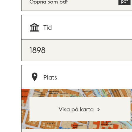
Öppna som pdf
Tid
1898
Plats
Visa på karta