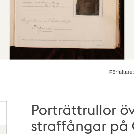
Författar
Porträttrullor ö
straffångar på 