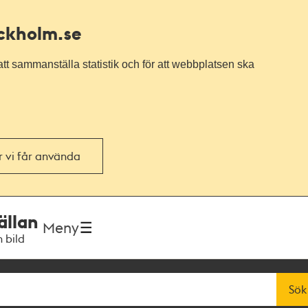
ockholm.se
tt sammanställa statistik och för att webbplatsen ska
or vi får använda
ällan
Meny
h bild
Sök