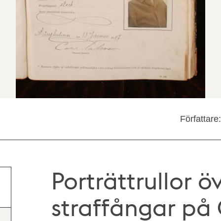
Författar
Porträttrullor ö
straffångar på 