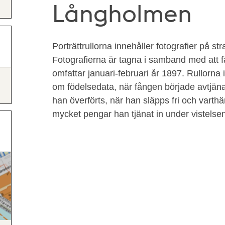
Långholmen
Porträttrullorna innehåller fotografier på str
Fotografierna är tagna i samband med att f
omfattar januari-februari år 1897. Rullorna
om födelsedata, när fången började avtjäna s
han överförts, när han släpps fri och vart
mycket pengar han tjänat in under vistels