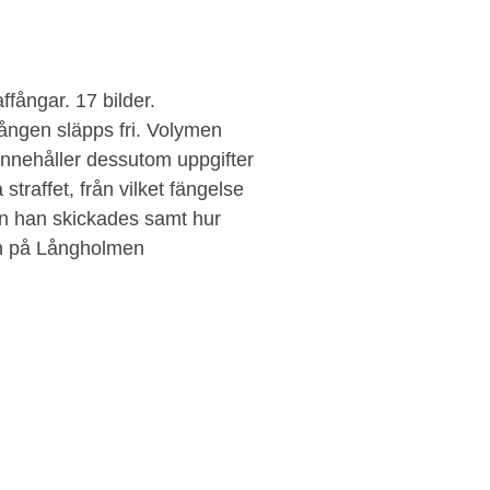
affångar. 17 bilder.
ången släpps fri. Volymen
 innehåller dessutom uppgifter
traffet, från vilket fängelse
hän han skickades samt hur
en på Långholmen