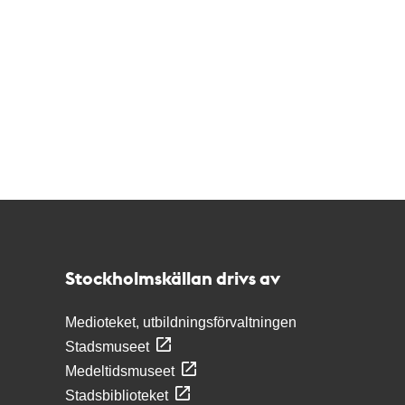
Kontakt
Stockholmskällan
Stockholmskällan drivs av
Medioteket, utbildningsförvaltningen
Stadsmuseet
Medeltidsmuseet
Stadsbiblioteket