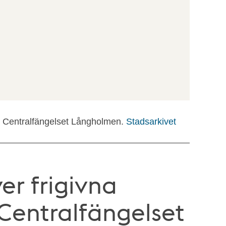
e: Centralfängelset Långholmen.
Stadsarkivet
ver frigivna
Centralfängelset