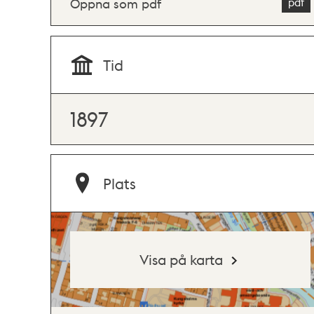
Öppna som pdf
Tid
1897
Plats
Visa på karta