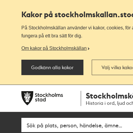
Kakor på stockholmskallan
.st
På Stockholmskällan använder vi kakor, cookies, för a
fungera på ett bra sätt för dig.
Om kakor på Stockholmskällan
Godkänn alla kakor
Välj vilka kak
Till
Till
Stockholmsk
navigationen
huvudinnehållet
Historia i ord, ljud oc
Fritextsök