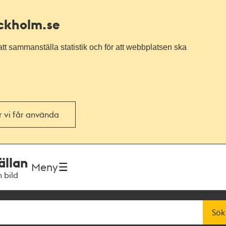
ockholm.se
tt sammanställa statistik och för att webbplatsen ska
or vi får använda
ällan
Meny
h bild
Sök