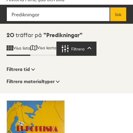
Sök
Fritextsök
Sök
Sökresultat
20
träffar på
Predikningar
Visa karta
Visa lista
Filtrera
Filtrera
Filtrera tid
Filtrera materialtyper
Visningsläge
Totalt
20
träffar
Lista
Karta