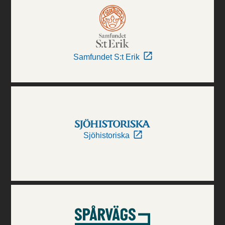
Samfundet S:t Erik
Sjöhistoriska