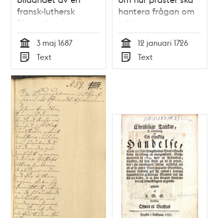
fransk-luthersk
hantera frågan om
församling i
irrläriga
Stockholm 1687
3 maj 1687
12 januari 1726
Tid
Tid
Text
Text
Typ
Typ