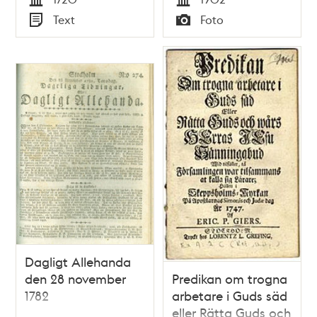
smädelig och
Tid
Tid
Text
Foto
wåldsam död. Den
Typ
Typ
4 juli 1720. På fleres
begäran ånyo
upplagd.
Dagligt Allehanda
den 28 november
Predikan om trogna
1782
arbetare i Guds säd
eller Rätta Guds och