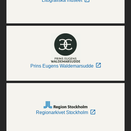
Litografiska museet
Prins Eugens Waldemarsudde
Regionarkivet Stockholm