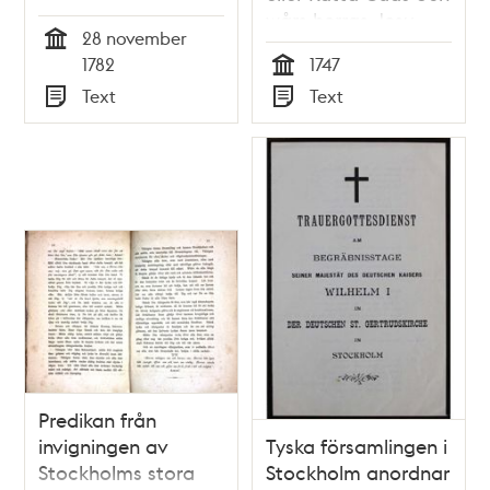
wårs herras Jesu
28 november
sänningabud wid
Tid
1782
1747
tilfället, tå
Tid
Text
Text
församlingen war
Typ
Typ
tilsammans at kalla
sig lärare; hållen i
Skeppsholms-kyrkan
på apostlarnas
Simonis och Judae
dag år 1747.
Predikan från
invigningen av
Tyska församlingen i
Stockholms stora
Stockholm anordnar