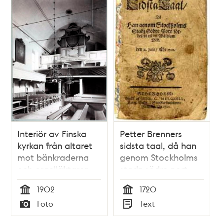
Interiör av Finska
Petter Brenners
kyrkan från altaret
sidsta taal, då han
mot bänkraderna
genom Stockholms
och orgelläktaren
stadz södre port
fördes vt til en
1902
1720
wåldsam död. Den
Tid
Tid
Foto
Text
4. julii, åhr 1720.
Typ
Typ