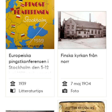
Europeiska
Finska kyrkan från
pingstkonferensen i
norr
Stockholm den 5-12
juni 1939 : tal, samtal
och predikningar
1939
7 maj 1904
Tid
Tid
Litteraturtips
Foto
Typ
Typ