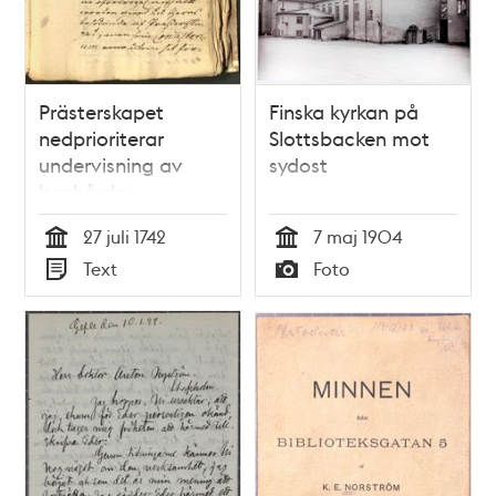
Prästerskapet
Finska kyrkan på
nedprioriterar
Slottsbacken mot
undervisning av
sydost
benhårda
religionsbrottslingar
27 juli 1742
7 maj 1904
Tid
Tid
Text
Foto
Typ
Typ