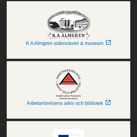
K A Almgren sidenväveri & museum
Arbetarrörelsens arkiv och bibliotek