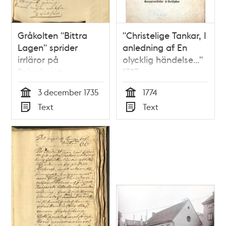
Gråkolten "Bittra
"Christelige Tankar, I
Lagen" sprider
anledning af En
irrläror på
olycklig händelse..."
Spinnhuset
1787
3 december 1735
1774
Tid
Tid
Text
Text
Typ
Typ