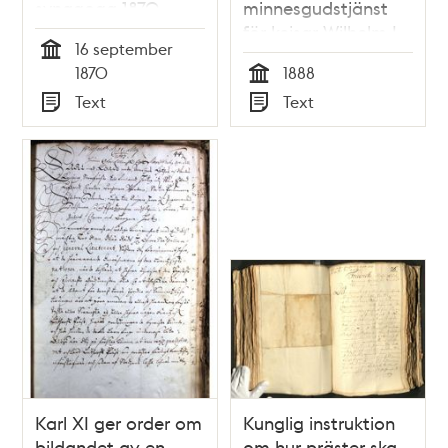
synagoga 1870
minnesgudstjänst
för kejsar Wilhelm I
16 september
1888
Tid
1870
1888
Tid
Text
Text
Typ
Typ
Karl XI ger order om
Kunglig instruktion
bildandet av en
om hur präster ska