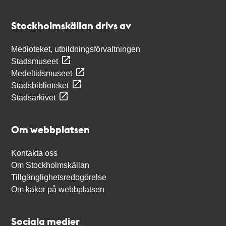
Kontakt
Stockholmskällan
Stockholmskällan drivs av
Medioteket, utbildningsförvaltningen
Stadsmuseet
Medeltidsmuseet
Stadsbiblioteket
Stadsarkivet
Om webbplatsen
Kontakta oss
Om Stockholmskällan
Tillgänglighetsredogörelse
Om kakor på webbplatsen
Sociala medier