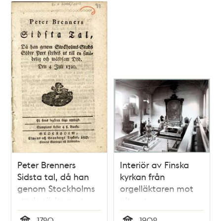
Peter Brenners
Interiör av Finska
Sidsta tal, då han
kyrkan från
genom Stockholms
orgelläktaren mot
stads södre port
altaret
fördes ut till en
1720
1902