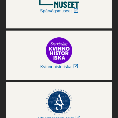
Spårvägsmuseet
Kvinnohistoriska