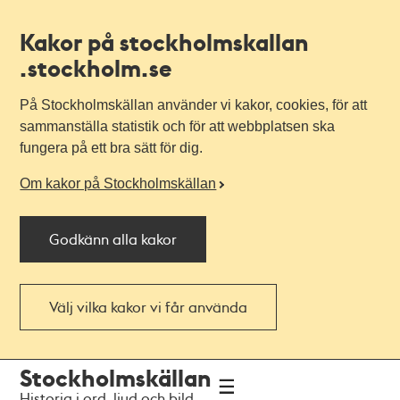
Kakor på stockholmskallan
.stockholm.se
På Stockholmskällan använder vi kakor, cookies, för att
sammanställa statistik och för att webbplatsen ska
fungera på ett bra sätt för dig.
Om kakor på Stockholmskällan
Godkänn alla kakor
Välj vilka kakor vi får använda
Till
Till
Stockholmskällan
navigationen
huvudinnehållet
Historia i ord, ljud och bild