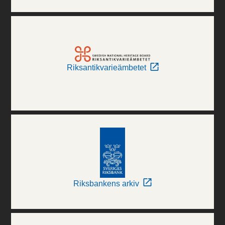
Riksantikvarieämbetet
Riksbankens arkiv