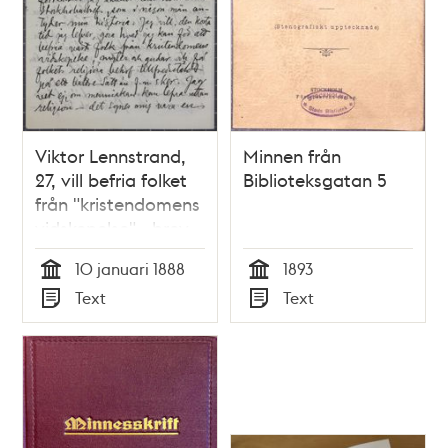
Viktor Lennstrand,
Minnen från
27, vill befria folket
Biblioteksgatan 5
från "kristendomens
vidskepelse" - brev
till Dr Nyström 1888
10 januari 1888
1893
Tid
Tid
Text
Text
Typ
Typ