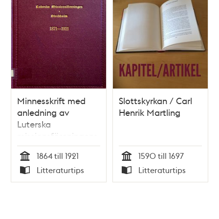
Minnesskrift med
Slottskyrkan / Carl
anledning av
Henrik Martling
Luterska
missionsföreningens
i Stockholm
1864 till 1921
1590 till 1697
femtioåriga tillvaro
Tid
Tid
Litteraturtips
Litteraturtips
1921
Typ
Typ