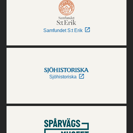
Samfundet S:t Erik
Sjöhistoriska