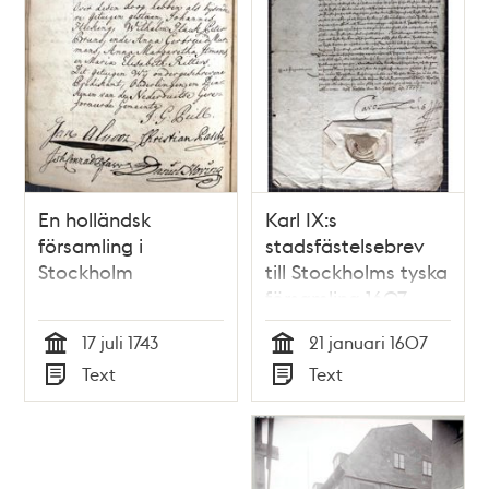
En holländsk
Karl IX:s
församling i
stadsfästelsebrev
Stockholm
till Stockholms tyska
församling 1607
17 juli 1743
21 januari 1607
Tid
Tid
Text
Text
Typ
Typ