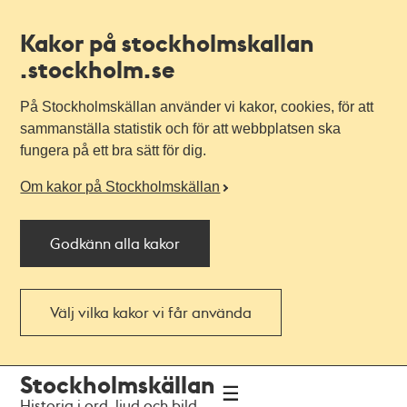
Kakor på stockholmskallan
.stockholm.se
På Stockholmskällan använder vi kakor, cookies, för att
sammanställa statistik och för att webbplatsen ska
fungera på ett bra sätt för dig.
Om kakor på Stockholmskällan
Godkänn alla kakor
Välj vilka kakor vi får använda
Till
Till
Stockholmskällan
navigationen
huvudinnehållet
Historia i ord, ljud och bild