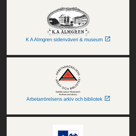
K A Almgren sidenväveri & museum
Arbetarrörelsens arkiv och bibliotek