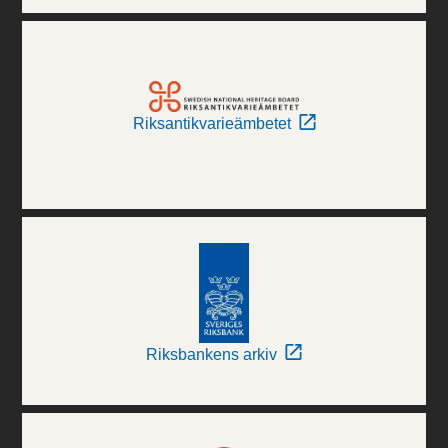
Riksantikvarieämbetet
Riksbankens arkiv