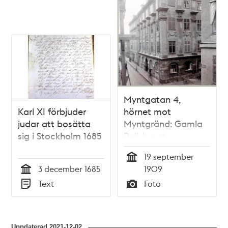
Myntgatan 4,
Karl XI förbjuder
hörnet mot
judar att bosätta
Myntgränd: Gamla
sig i Stockholm 1685
Polishuset
19 september
Tid
3 december 1685
1909
Tid
Text
Foto
Typ
Typ
Uppdaterad
2021-12-02