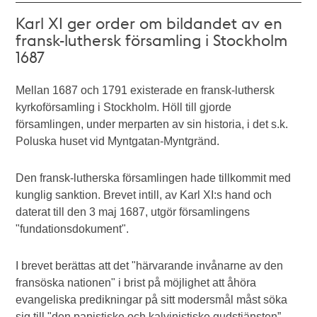
Karl XI ger order om bildandet av en
fransk-luthersk församling i Stockholm
1687
Mellan 1687 och 1791 existerade en fransk-luthersk
kyrkoförsamling i Stockholm. Höll till gjorde
församlingen, under merparten av sin historia, i det s.k.
Poluska huset vid Myntgatan-Myntgränd.
Den fransk-lutherska församlingen hade tillkommit med
kunglig sanktion. Brevet intill, av Karl XI:s hand och
daterat till den 3 maj 1687, utgör församlingens
"fundationsdokument".
I brevet berättas att det "härvarande invånarne av den
fransöska nationen" i brist på möjlighet att åhöra
evangeliska predikningar på sitt modersmål måst söka
sig till "den papistiske och kalvinistiske gudstjänsten”.