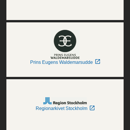
Prins Eugens Waldemarsudde
Regionarkivet Stockholm