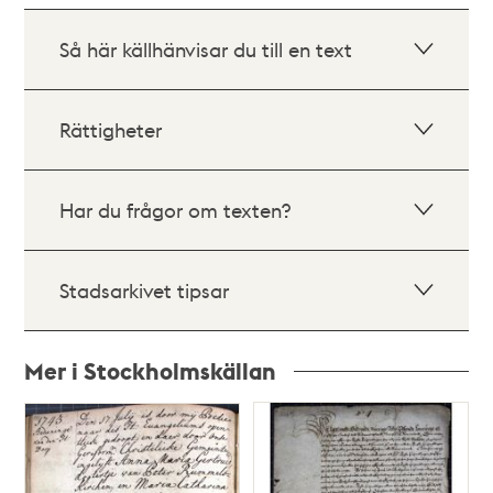
Så här källhänvisar du till en text
Rättigheter
Har du frågor om texten?
Stadsarkivet tipsar
Mer i Stockholmskällan
Relaterade
poster
och
teman