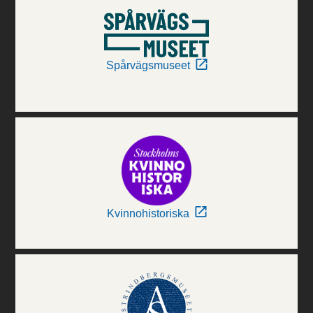
Spårvägsmuseet
Kvinnohistoriska