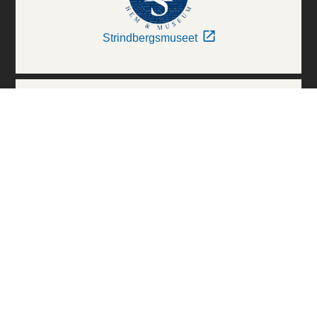
Strindbergsmuseet
Thielska Galleriet
Världskulturmuseerna