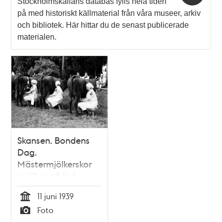
Stockholmskällans databas fylls hela tiden
på med historiskt källmaterial från våra museer, arkiv
och bibliotek. Här hittar du de senast publicerade
materialen.
Skansen. Bondens
Dag.
Mästermjölkerskor
mjölkar på led
11 juni 1939
Tid
Foto
Typ