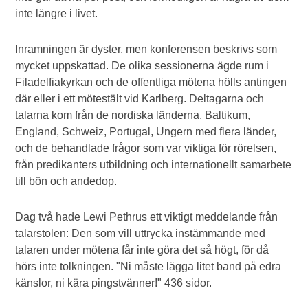
inte längre i livet.
Inramningen är dyster, men konferensen beskrivs som
mycket uppskattad. De olika sessionerna ägde rum i
Filadelfiakyrkan och de offentliga mötena hölls antingen
där eller i ett mötestält vid Karlberg. Deltagarna och
talarna kom från de nordiska länderna, Baltikum,
England, Schweiz, Portugal, Ungern med flera länder,
och de behandlade frågor som var viktiga för rörelsen,
från predikanters utbildning och internationellt samarbete
till bön och andedop.
Dag två hade Lewi Pethrus ett viktigt meddelande från
talarstolen: Den som vill uttrycka instämmande med
talaren under mötena får inte göra det så högt, för då
hörs inte tolkningen. "Ni måste lägga litet band på edra
känslor, ni kära pingstvänner!" 436 sidor.