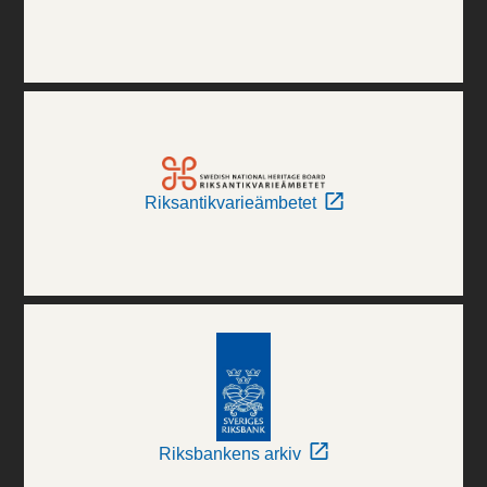
Riksantikvarieämbetet
Riksbankens arkiv