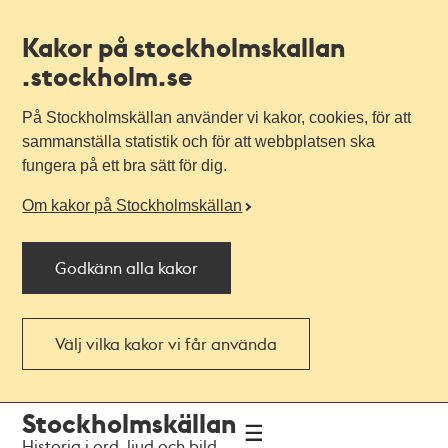
Kakor på stockholmskallan
.stockholm.se
På Stockholmskällan använder vi kakor, cookies, för att
sammanställa statistik och för att webbplatsen ska
fungera på ett bra sätt för dig.
Om kakor på Stockholmskällan
Godkänn alla kakor
Välj vilka kakor vi får använda
Till
Till
Stockholmskällan
navigationen
huvudinnehållet
Historia i ord, ljud och bild