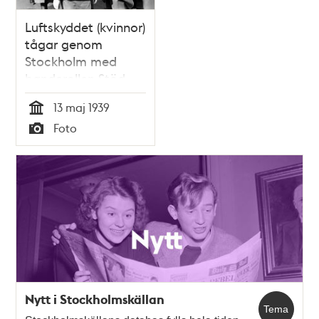
Luftskyddet (kvinnor)
tågar genom
Stockholm med
banderollen Stöd
luftskyddet
13 maj 1939
Tid
Foto
Typ
Nytt i Stockholmskällan
Tema