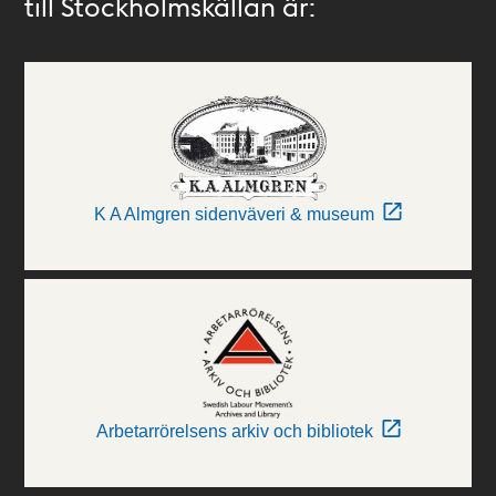
till Stockholmskällan är:
K A Almgren sidenväveri & museum
Arbetarrörelsens arkiv och bibliotek