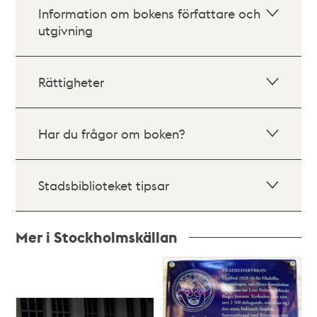
Information om bokens författare och
utgivning
Rättigheter
Har du frågor om boken?
Stadsbiblioteket tipsar
Mer i Stockholmskällan
Relaterade
poster
och
teman