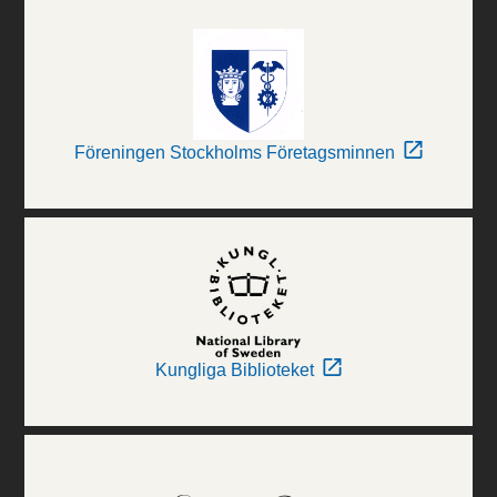
Föreningen Stockholms Företagsminnen
Kungliga Biblioteket