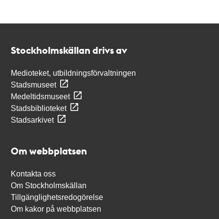
Kontakt
Stockholmskällan
Stockholmskällan drivs av
Medioteket, utbildningsförvaltningen
Stadsmuseet
Medeltidsmuseet
Stadsbiblioteket
Stadsarkivet
Om webbplatsen
Kontakta oss
Om Stockholmskällan
Tillgänglighetsredogörelse
Om kakor på webbplatsen