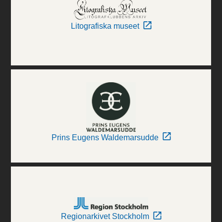
Litografiska museet
Prins Eugens Waldemarsudde
Regionarkivet Stockholm