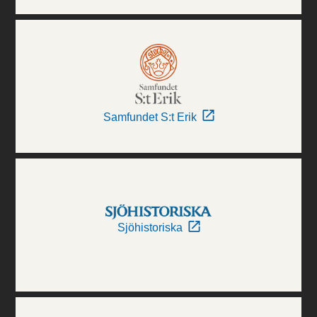
Samfundet S:t Erik
Sjöhistoriska