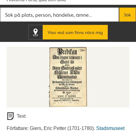
Fritextsök
Sök
Visa vad som finns nära mig
Text
Författare: Giers, Eric Petter (1701-1780).
Stadsmuseet