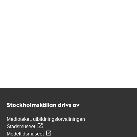
Kontakt
Stockholmskällan
Stockholmskällan drivs av
Medioteket, utbildningsförvaltningen
Stadsmuseet
Medeltidsmuseet