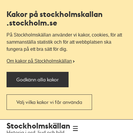
Kakor på stockholmskallan
.stockholm.se
På Stockholmskällan använder vi kakor, cookies, för att
sammanställa statistik och för att webbplatsen ska
fungera på ett bra sätt för dig.
Om kakor på Stockholmskällan
Godkänn alla kakor
Välj vilka kakor vi får använda
Till
Till
Stockholmskällan
navigationen
huvudinnehållet
Historia i ord, ljud och bild