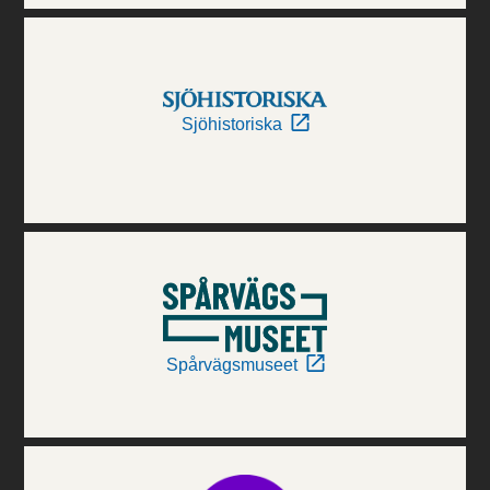
Sjöhistoriska
Spårvägsmuseet