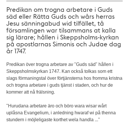
Predikan om trogna arbetare i Guds
säd eller Rätta Guds och wårs herras
Jesu sänningabud wid tilfället, tå
församlingen war tilsammans at kalla
sig lärare; hållen i Skeppsholms-kyrkan
på apostlarnas Simonis och Judae dag
år 1747.
Predikan över trogna arbetare av "Guds säd" hållen i
Skeppsholmskyrkan 1747. Kan också tolkas som ett
slags förmaningstal över förtjänsterna hos fromma kristna
och trogna arbetare i guds tjänst i staden, och hur de
kommer att nå frälsning.
"Hurudana arbetare äro och böro wara wisar wårt
uplåsna Evangelium, i anledning hwaraf wi på thenna
stundern i möjleligaste korthet wela handla ..."