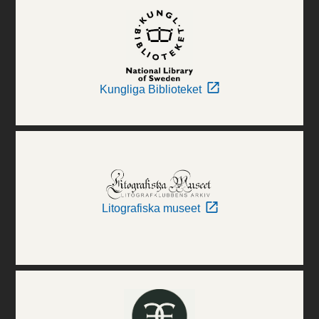
Kungliga Biblioteket
Litografiska museet