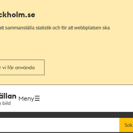
ockholm.se
tt sammanställa statistik och för att webbplatsen ska
or vi får använda
ällan
Meny
h bild
Sök