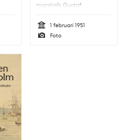
marskalk Gustaf
Mannerheim
1 februari 1951
Tid
Foto
Typ