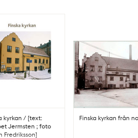
a kyrkan / [text:
Finska kyrkan från no
bet Jermsten ; foto
 Fredriksson]