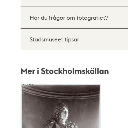
Har du frågor om fotografiet?
Stadsmuseet tipsar
Mer i Stockholmskällan
Relaterade
poster
och
teman