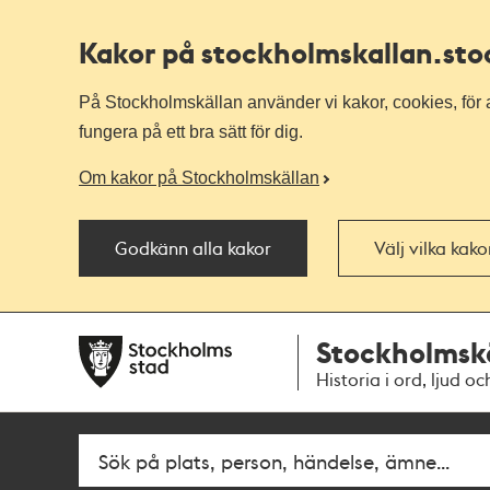
Kakor på stockholmskallan
.st
På Stockholmskällan använder vi kakor, cookies, för a
fungera på ett bra sätt för dig.
Om kakor på Stockholmskällan
Godkänn alla kakor
Välj vilka kak
Till
Till
Stockholmsk
navigationen
huvudinnehållet
Historia i ord, ljud oc
Fritextsök