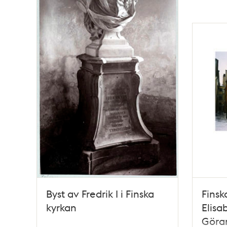
Byst av Fredrik I i Finska
Finsk
kyrkan
Elisa
Göran