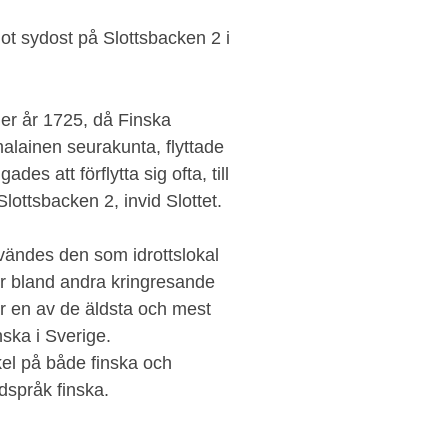
ot sydost på Slottsbacken 2 i
aler år 1725, då Finska
lainen seurakunta, flyttade
es att förflytta sig ofta, till
Slottsbacken 2, invid Slottet.
vändes den som idrottslokal
för bland andra kringresande
är en av de äldsta och mest
ska i Sverige.
kel på både finska och
språk finska.