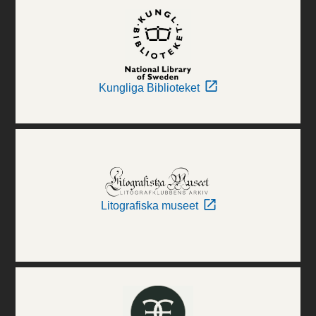
Kungliga Biblioteket
Litografiska museet