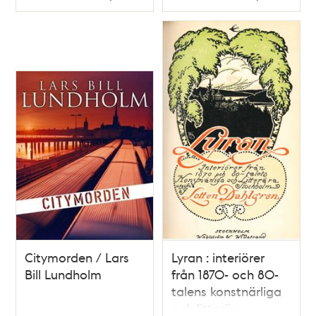
Typ
Typ
slut : upplevelser
under Oskar II:s tid
intill författarens
död 1897 / utgivna
av hans son
Citymorden / Lars
Lyran : interiörer
Bill Lundholm
från 1870- och 80-
talens konstnärliga
och litterära