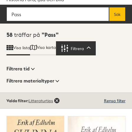
Sök
Fritextsök
Sök
Sökresultat
58
träffar på
Pass
Visa karta
Visa lista
Filtrera
Filtrera
Filtrera tid
Filtrera materialtyper
Visningsläge
Totalt
Valda filter:
Litteraturtips
Rensa filter
58
träffar
Lista
Karta