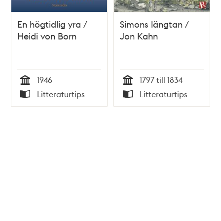
En högtidlig yra /
Simons längtan /
Heidi von Born
Jon Kahn
1946
1797 till 1834
Tid
Tid
Litteraturtips
Litteraturtips
Typ
Typ
Tidigare