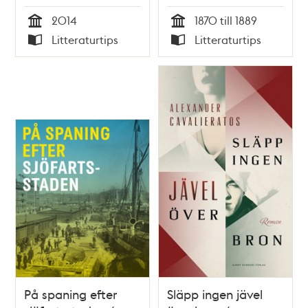
Stockholm / Lotten
2014
1870 till 1889
Dahlgren
Tid
Tid
Litteraturtips
Litteraturtips
Typ
Typ
På spaning efter
Släpp ingen jävel