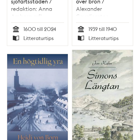
sjöfartsstaden /
över bron /
redaktion: Anna
Alexander
Arnberg mfl.
Cavalieratos
1600 till 2024
1939 till 1940
Tid
Tid
Litteraturtips
Litteraturtips
Typ
Typ