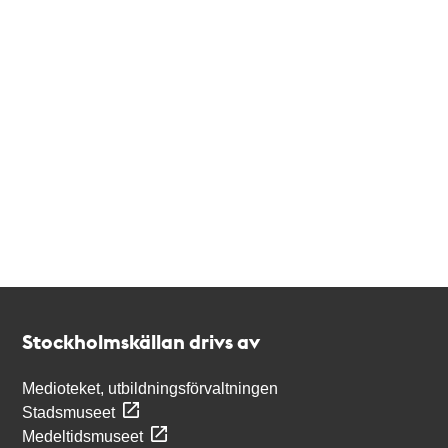
Kontakt
Stockholmskällan
Stockholmskällan drivs av
Medioteket, utbildningsförvaltningen
Stadsmuseet
Medeltidsmuseet