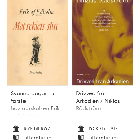
tid / utgivna av
hans son
Svunna dagar : ur
Drivved från
förste
Arkadien / Niklas
hovmarskalken Erik
Rådström
af Edholms
dagböcker :
1872 till 1897
1900 till 1917
tidsbilder från 1800-
Tid
Tid
Litteraturtips
Litteraturtips
talet. Mot seklets