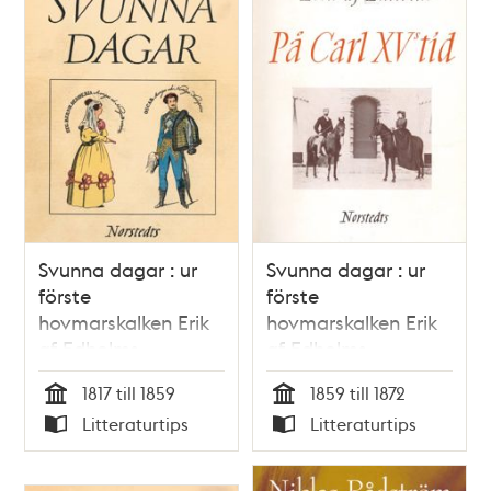
Svunna dagar : ur
Svunna dagar : ur
förste
förste
hovmarskalken Erik
hovmarskalken Erik
af Edholms
af Edholms
dagböcker :
dagböcker :
1817 till 1859
1859 till 1872
tidsbilder från 1800-
tidsbilder från 1800-
Tid
Tid
Litteraturtips
Litteraturtips
talet. Upplevelser
talet. På Carl XV:s
Typ
Typ
under Karl XIV
tid / utgivna av
Johans och Oskar I:s
hans son