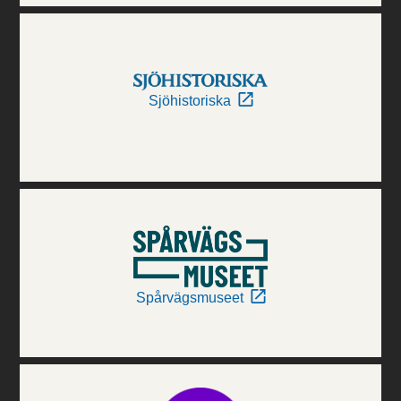
Sjöhistoriska
Spårvägsmuseet