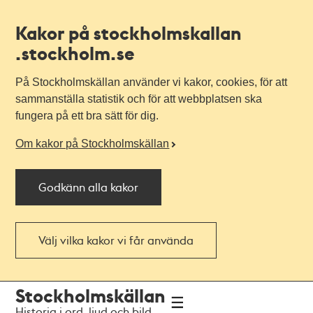
Kakor på stockholmskallan
.stockholm.se
På Stockholmskällan använder vi kakor, cookies, för att
sammanställa statistik och för att webbplatsen ska
fungera på ett bra sätt för dig.
Om kakor på Stockholmskällan
Godkänn alla kakor
Välj vilka kakor vi får använda
Till
Till
Stockholmskällan
navigationen
huvudinnehållet
Historia i ord, ljud och bild