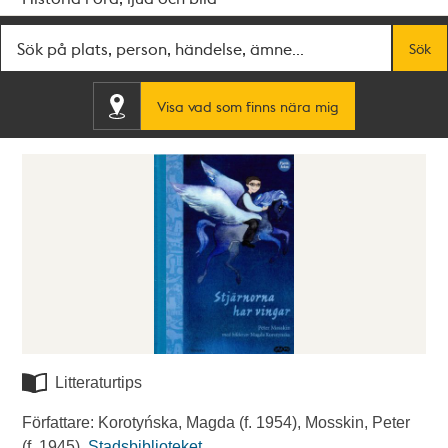
Fritextsök
Sök
Visa vad som finns nära mig
Litteraturtips
Författare: Korotyńska, Magda (f. 1954), Mosskin, Peter
(f. 1945).
Stadsbiblioteket