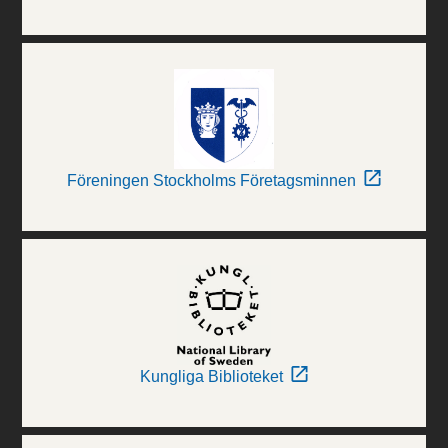
Föreningen Stockholms Företagsminnen
Kungliga Biblioteket