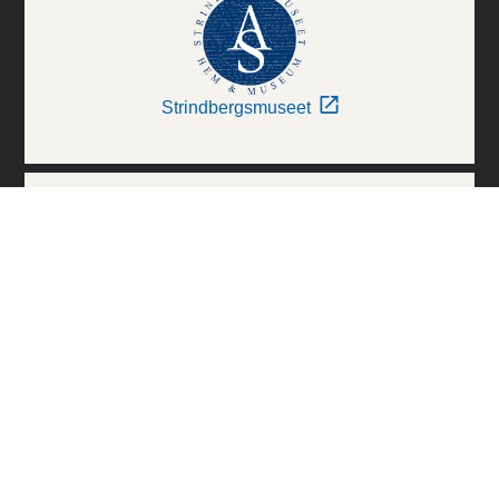
Strindbergsmuseet
Thielska Galleriet