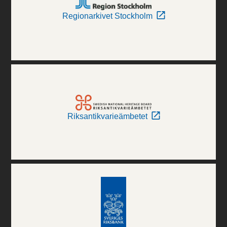
Regionarkivet Stockholm
Riksantikvarieämbetet