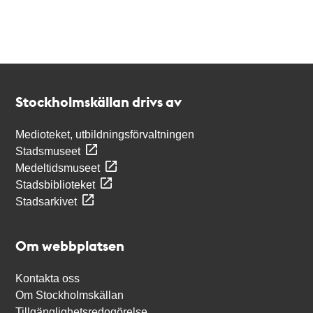
Kontakt
Stockholmskällan
Stockholmskällan drivs av
Medioteket, utbildningsförvaltningen
Stadsmuseet
Medeltidsmuseet
Stadsbiblioteket
Stadsarkivet
Om webbplatsen
Kontakta oss
Om Stockholmskällan
Tillgänglighetsredogörelse