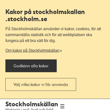
Kakor på stockholmskallan
.stockholm.se
På Stockholmskällan använder vi kakor, cookies, för att
sammanställa statistik och för att webbplatsen ska
fungera på ett bra sätt för dig.
Om kakor på Stockholmskällan
Godkänn alla kakor
Välj vilka kakor vi får använda
Till
Till
Stockholmskällan
navigationen
huvudinnehållet
Historia i ord, ljud och bild