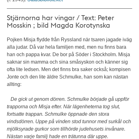
Stjärnorna har vingar / Text: Peter
Mosskin ; bild Magda Korotynska
Pojken Misja flydde från Ryssland när tsaren jagade iväg
alla judar. Då var hela familjen med, men nu finns bara
han och pappa kvar. De bor på Söder i Stockholm. Misja
saknar sin mamma och sina småsyskon och känner sig
ofta lite ledsen. Men det finns bra saker också; kompisen
Jonte och den lite äldre Schmulke, han som kan nästan
allting:
De gick ut genom dörren. Schmulke började gå uppför
trapporna och Misja efter. När lägenheterna tog slut,
fortsatte trappan. Schmulke öppnade den stora
vindsdörren. Uppe på vinden stod tunnor med surkål och
mjölksyrade gurkor som tillhörde judehusets invånare.
Nästan varje familj hade en trätunna där uppe.