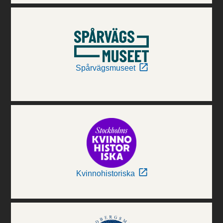
Spårvägsmuseet
Kvinnohistoriska