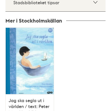
Stadsbiblioteket tipsar
Mer i Stockholmskällan
Relaterade
poster
och
teman
Jag ska segla ut i
världen / text: Peter