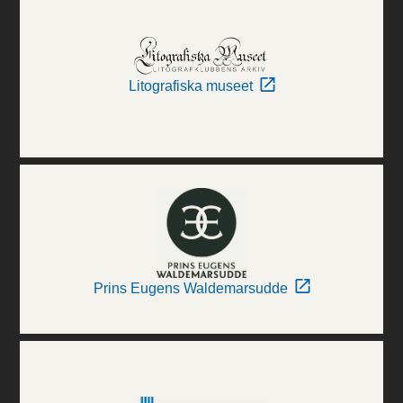
Litografiska museet
Prins Eugens Waldemarsudde