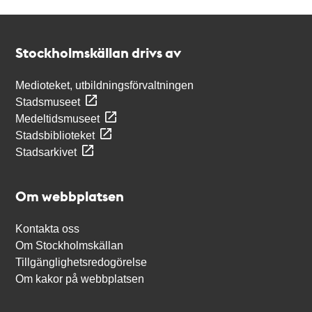
Kontakt
Stockholmskällan
Stockholmskällan drivs av
Medioteket, utbildningsförvaltningen
Stadsmuseet
Medeltidsmuseet
Stadsbiblioteket
Stadsarkivet
Om webbplatsen
Kontakta oss
Om Stockholmskällan
Tillgänglighetsredogörelse
Om kakor på webbplatsen