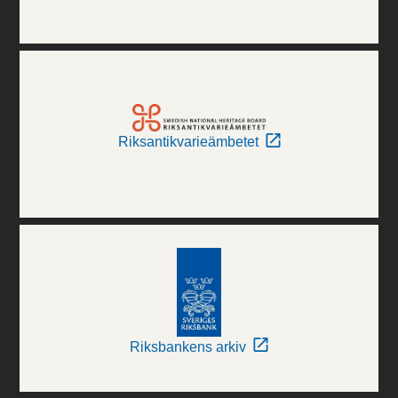
Riksantikvarieämbetet
Riksbankens arkiv