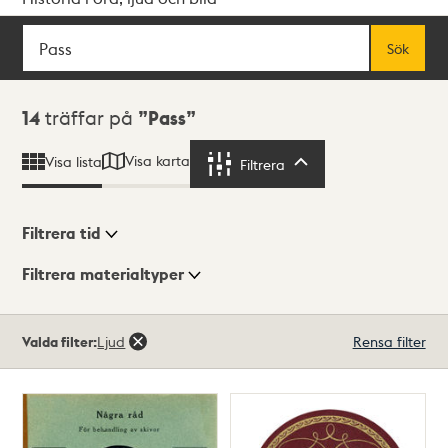
Sök
Fritextsök
Sök
Sökresultat
14
träffar på
Pass
Visa karta
Visa lista
Filtrera
Filtrera
Filtrera tid
Filtrera materialtyper
Visningsläge
Totalt
Valda filter:
Ljud
Rensa filter
14
träffar
Lista
Karta