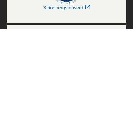
Strindbergsmuseet
Thielska Galleriet
Världskulturmuseerna