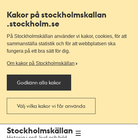
Kakor på stockholmskallan
.stockholm.se
På Stockholmskällan använder vi kakor, cookies, för att
sammanställa statistik och för att webbplatsen ska
fungera på ett bra sätt för dig.
Om kakor på Stockholmskällan
Godkänn alla kakor
Välj vilka kakor vi får använda
Till
Till
Stockholmskällan
navigationen
huvudinnehållet
Historia i ord, ljud och bild