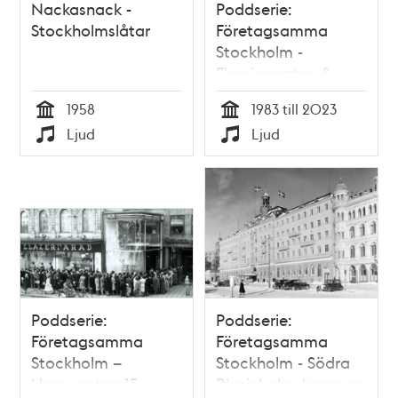
Nackasnack -
Poddserie:
Stockholmslåtar
Företagsamma
Stockholm -
Fleminggatan 8,
Alfa Laval
1958
1983 till 2023
Tid
Tid
Ljud
Ljud
Typ
Typ
Poddserie:
Poddserie:
Företagsamma
Företagsamma
Stockholm –
Stockholm - Södra
Hamngatan 15,
Blasieholmshamnen