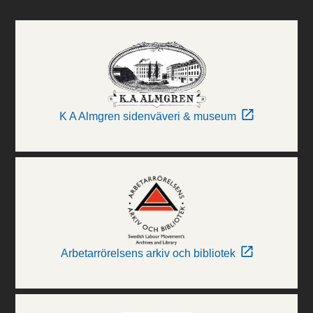
K A Almgren sidenväveri & museum
Arbetarrörelsens arkiv och bibliotek