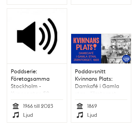
Typ
Typ
Poddserie:
Poddavsnitt
Företagsamma
Kvinnans Plats:
Stockholm -
Damkafé i Gamla
Kungsgatan 59,
stan, Järntorget,
Mah-Jong
1869
1966 till 2023
1869
Tid
Tid
Ljud
Ljud
Typ
Typ