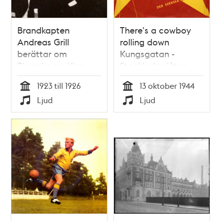
Brandkapten
There's a cowboy
Andreas Grill
rolling down
berättar om
Kungsgatan -
Piperska smällen
Stockholmslåtar
1923 till 1926
13 oktober 1944
Tid
Tid
Ljud
Ljud
Typ
Typ