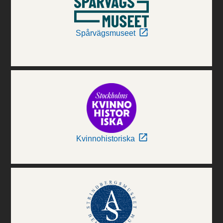
Spårvägsmuseet
Kvinnohistoriska