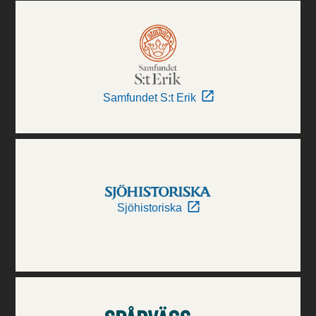
Samfundet S:t Erik
Sjöhistoriska