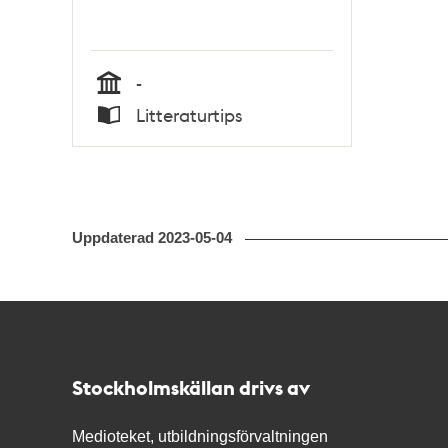
-
Tid
Litteraturtips
Typ
Uppdaterad
2023-05-04
Kontakt
Stockholmskällan
Stockholmskällan drivs av
Medioteket, utbildningsförvaltningen