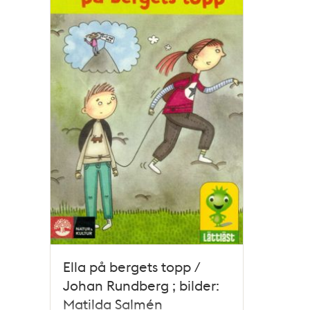
och
teman
Ella på bergets topp /
Johan Rundberg ; bilder:
Matilda Salmén