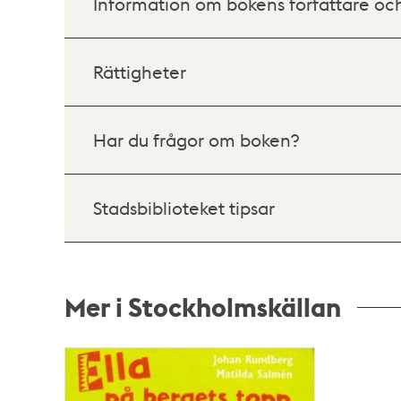
Information om bokens författare oc
Rättigheter
Har du frågor om boken?
Stadsbiblioteket tipsar
Mer i Stockholmskällan
Relaterade
poster