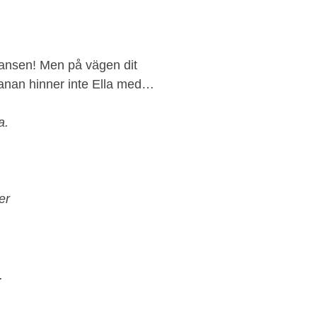
Skansen! Men på vägen dit
anan hinner inte Ella med…
a.
er
.