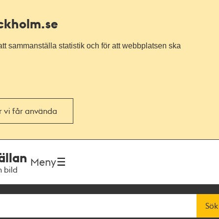
ockholm.se
tt sammanställa statistik och för att webbplatsen ska
or vi får använda
ällan
Meny
h bild
Sök