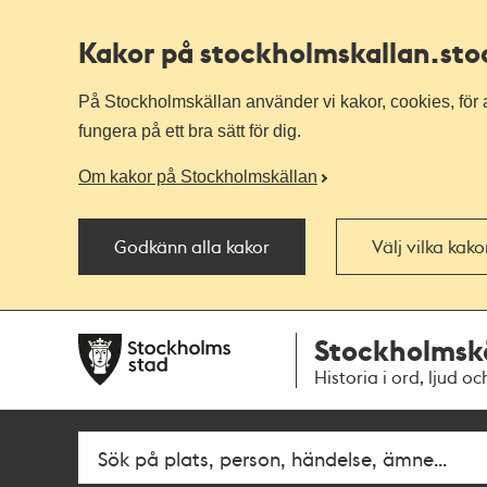
Kakor på stockholmskallan
.st
På Stockholmskällan använder vi kakor, cookies, för a
fungera på ett bra sätt för dig.
Om kakor på Stockholmskällan
Godkänn alla kakor
Välj vilka kak
Till
Till
Stockholmsk
navigationen
huvudinnehållet
Historia i ord, ljud oc
Fritextsök